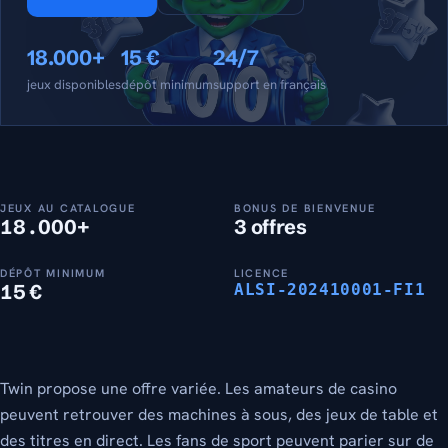
S'inscrire
18.000+
15 €
24/7
jeux disponibles
dépôt minimum
support en français
JEUX AU CATALOGUE
BONUS DE BIENVENUE
18.000+
3 offres
DÉPÔT MINIMUM
LICENCE
15 €
ALSI-202410001-FI1
Twin propose une offre variée. Les amateurs de casino
peuvent retrouver des machines à sous, des jeux de table et
des titres en direct. Les fans de sport peuvent parier sur de