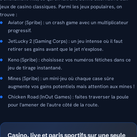
jeux de casino classiques. Parmi les jeux populaires, on
trouve :
Aviator (Spribe) : un crash game avec un multiplicateur
progressif.
JetLucky 2 (Gaming Corps) : un jeu intense où il faut
retirer ses gains avant que le jet n'explose.
Keno (Spribe) : choisissez vos numéros fétiches dans ce
jeu de tirage instantané.
Mines (Spribe) : un mini-jeu où chaque case sûre
augmente vos gains potentiels mais attention aux mines !
Chicken Road (InOut Games) : faites traverser la poule
pour l'amener de l'autre côté de la route.
Casino, live et paris sportifs sur une seule