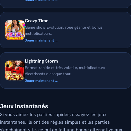
Jouer maintenant →
Crazy Time
Game show Evolution, roue géante et bonus
multiplicateurs.
Jouer maintenant →
Lightning Storm
Format rapide et très volatile, multiplicateurs
électrisants à chaque tour.
Jouer maintenant →
Jeux instantanés
Si vous aimez les parties rapides, essayez les jeux
instantanés. Ils ont des règles simples et les parties
s'enchaînent vite, ce qui en fait une bonne alternative aux