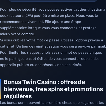
Pour plus de sécurité, vous pouvez activer l'authentification à
deux facteurs (2FA) peut être mise en place. Nous vous le
recommandons vivement. Elle ajoute une étape
supplémentaire lorsque vous vous connectez et protège
mieux votre compte.
Si vous oubliez votre mot de passe, utilisez l'option prévue à
cet effet. Un lien de réinitialisation vous sera envoyé par mail.
Pour limiter les risques, choisissez un mot de passe unique,
ne le partagez pas et évitez de vous connecter depuis des
appareils publics ou des réseaux non sécurisés.
Bonus Twin Casino : offres de
bienvenue, free spins et promotions
régulières
Les bonus sont souvent la première chose que regardent les