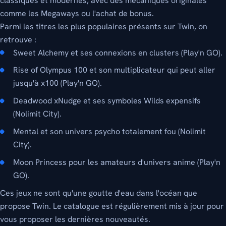
classiques et modernes, avec des mécaniques originales
comme les Megaways ou l'achat de bonus.
Parmi les titres les plus populaires présents sur Twin, on
retrouve :
Sweet Alchemy et ses connexions en clusters (Play'n GO).
Rise of Olympus 100 et son multiplicateur qui peut aller
jusqu'à x100 (Play'n GO).
Deadwood xNudge et ses symboles Wilds expensifs
(Nolimit City).
Mental et son univers psycho totalement fou (Nolimit
City).
Moon Princess pour les amateurs d'univers anime (Play'n
GO).
Ces jeux ne sont qu'une goutte d'eau dans l'océan que
propose Twin. Le catalogue est régulièrement mis à jour pour
vous proposer les dernières nouveautés.