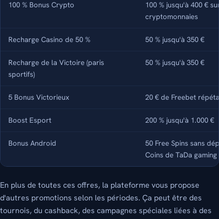
100 % Bonus Crypto
100 % jusqu'à
400 €
sur
cryptomonnaies
Recharge Casino de 50 %
50 % jusqu'à
350 €
Recharge de la Victoire (paris
50 % jusqu'à
350 €
sportifs)
5 Bonus Victorieux
20 €
de Freebet répétab
Boost Esport
200 % jusqu'à
1.000 €
Bonus Android
50 Free Spins sans dép
Coins de TaDa gaming
En plus de toutes ces offres, la plateforme vous propose
d'autres promotions selon les périodes. Ça peut être des
tournois, du cashback, des campagnes spéciales liées à des