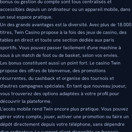
bonus ou gestion du compte sont tous centralisés et
accessibles depuis un ordinateur ou un appareil mobile, dans
un seul espace pratique.
Un des grands avantages est la diversité. Avec plus de 18.000
titres, Twin Casino propose à la fois des jeux de casino, des
tables en direct et toute une section dédiée aux paris
sportifs. Vous pouvez passer facilement d'une machine à
sous à un match de foot ou de basket, selon vos envies.
Les bonus constituent aussi un point fort. Le casino Twin
propose des offres de bienvenue, des promotions
récurrentes, du cashback et organise des tournois et
d'autres campagnes spéciales. En tant que nouveau joueur,
vous trouverez des options adaptées à votre profil pour
découvrir la plateforme.
L'accès mobile rend Twin encore plus pratique. Vous pouvez
gérer votre compte, jouer, activer une promotion ou faire un
dépôt directement depuis votre téléphone, sans dépendre
d'un ordinateur. Le support client disponible en français