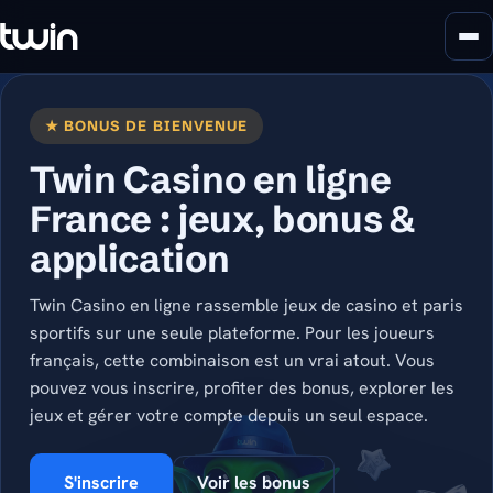
Bonus
★ BONUS DE BIENVENUE
Twin Casino en ligne
Jeux
France : jeux, bonus &
Paris Sportifs
application
Application
Twin Casino en ligne rassemble jeux de casino et paris
sportifs sur une seule plateforme. Pour les joueurs
français, cette combinaison est un vrai atout. Vous
Paiements
pouvez vous inscrire, profiter des bonus, explorer les
jeux et gérer votre compte depuis un seul espace.
FAQ
S'inscrire
Voir les bonus