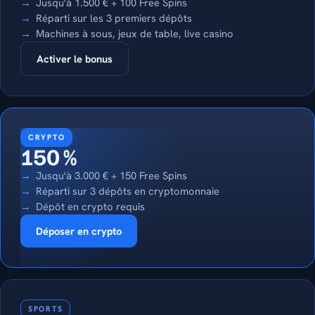
Jusqu'à
1.500 €
+ 100 Free Spins
Réparti sur les 3 premiers dépôts
Machines à sous, jeux de table, live casino
Activer le bonus
CRYPTO
150 %
Jusqu'à
3.000 €
+ 150 Free Spins
Réparti sur 3 dépôts en cryptomonnaie
Dépôt en crypto requis
Déposer en crypto
SPORTS