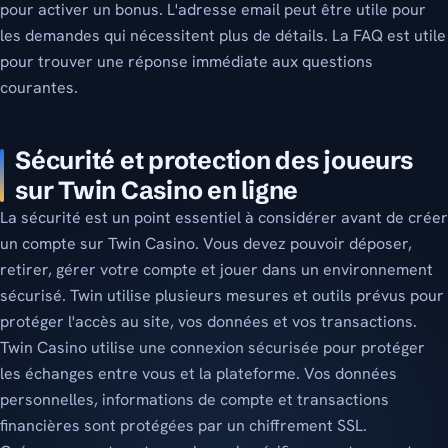
pour activer un bonus. L'adresse email peut être utile pour
les demandes qui nécessitent plus de détails. La FAQ est utile
pour trouver une réponse immédiate aux questions
courantes.
Sécurité et protection des joueurs
sur Twin Casino en ligne
La sécurité est un point essentiel à considérer avant de créer
un compte sur Twin Casino. Vous devez pouvoir déposer,
retirer, gérer votre compte et jouer dans un environnement
sécurisé. Twin utilise plusieurs mesures et outils prévus pour
protéger l'accès au site, vos données et vos transactions.
Twin Casino utilise une connexion sécurisée pour protéger
les échanges entre vous et la plateforme. Vos données
personnelles, informations de compte et transactions
financières sont protégées par un chiffrement SSL.