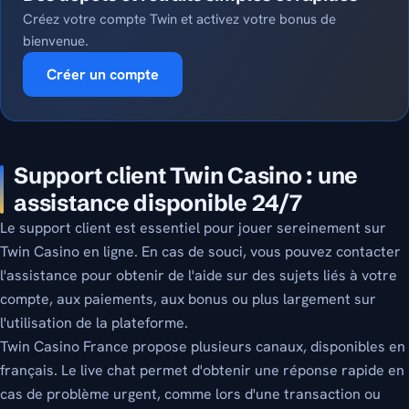
Créez votre compte Twin et activez votre bonus de
bienvenue.
Créer un compte
Support client Twin Casino : une
assistance disponible 24/7
Le support client est essentiel pour jouer sereinement sur
Twin Casino en ligne. En cas de souci, vous pouvez contacter
l'assistance pour obtenir de l'aide sur des sujets liés à votre
compte, aux paiements, aux bonus ou plus largement sur
l'utilisation de la plateforme.
Twin Casino France propose plusieurs canaux, disponibles en
français. Le live chat permet d'obtenir une réponse rapide en
cas de problème urgent, comme lors d'une transaction ou