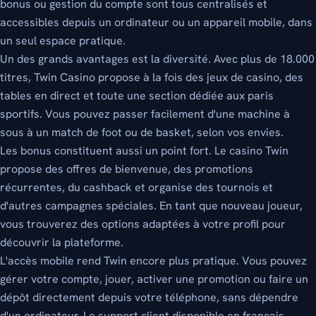
bonus ou gestion du compte sont tous centralisés et
accessibles depuis un ordinateur ou un appareil mobile, dans
un seul espace pratique.
Un des grands avantages est la diversité. Avec plus de 18.000
titres, Twin Casino propose à la fois des jeux de casino, des
tables en direct et toute une section dédiée aux paris
sportifs. Vous pouvez passer facilement d'une machine à
sous à un match de foot ou de basket, selon vos envies.
Les bonus constituent aussi un point fort. Le casino Twin
propose des offres de bienvenue, des promotions
récurrentes, du cashback et organise des tournois et
d'autres campagnes spéciales. En tant que nouveau joueur,
vous trouverez des options adaptées à votre profil pour
découvrir la plateforme.
L'accès mobile rend Twin encore plus pratique. Vous pouvez
gérer votre compte, jouer, activer une promotion ou faire un
dépôt directement depuis votre téléphone, sans dépendre
d'un ordinateur. Le support client disponible en français