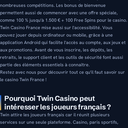
nombreuses compétitions. Les bonus de bienvenue
permettent aussi de commencer avec une offre spéciale,
comme 100 % jusqu'à
1.500 €
+ 100 Free Spins pour le casino.
Twin Casino France mise aussi sur l'accessibilité. Vous
pouvez jouer depuis ordinateur ou mobile, grâce à une
application Android qui facilite l'accès au compte, aux jeux et
aux promotions. Avant de vous inscrire, les dépôts, les
retraits, le support client et les outils de sécurité font aussi
partie des éléments essentiels à connaître.
Restez avec nous pour découvrir tout ce qu'il faut savoir sur
le casino Twin France !
Pourquoi Twin Casino peut
intéresser les joueurs français ?
Twin attire les joueurs français car il réunit plusieurs
services sur une seule plateforme. Casino, paris sportifs,