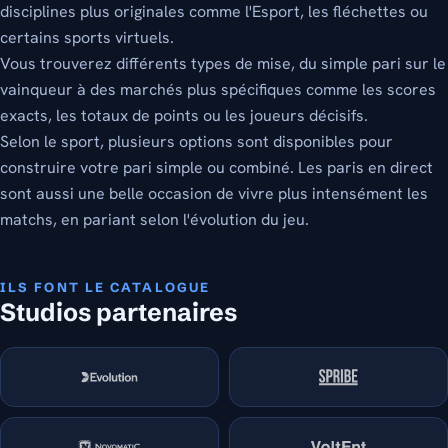
disciplines plus originales comme l'Esport, les fléchettes ou
certains sports virtuels.
Vous trouverez différents types de mise, du simple pari sur le
vainqueur à des marchés plus spécifiques comme les scores
exacts, les totaux de points ou les joueurs décisifs.
Selon le sport, plusieurs options sont disponibles pour
construire votre pari simple ou combiné. Les paris en direct
sont aussi une belle occasion de vivre plus intensément les
matchs, en pariant selon l'évolution du jeu.
ILS FONT LE CATALOGUE
Studios partenaires