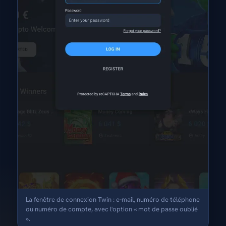
La fenêtre de connexion Twin : e-mail, numéro de téléphone
ou numéro de compte, avec l'option « mot de passe oublié
».