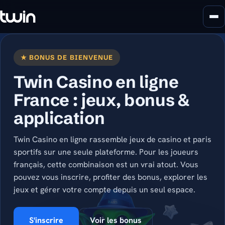
Bonus
★ BONUS DE BIENVENUE
Twin Casino en ligne
Jeux
France : jeux, bonus &
Paris Sportifs
application
Application
Twin Casino en ligne rassemble jeux de casino et paris
sportifs sur une seule plateforme. Pour les joueurs
français, cette combinaison est un vrai atout. Vous
Paiements
pouvez vous inscrire, profiter des bonus, explorer les
jeux et gérer votre compte depuis un seul espace.
FAQ
S'inscrire
Voir les bonus