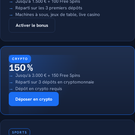
Jusqu'à
1.500 €
+ 100 Free Spins
Réparti sur les 3 premiers dépôts
Machines à sous, jeux de table, live casino
Activer le bonus
CRYPTO
150 %
Jusqu'à
3.000 €
+ 150 Free Spins
Réparti sur 3 dépôts en cryptomonnaie
Dépôt en crypto requis
Déposer en crypto
SPORTS