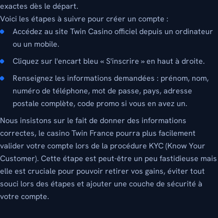
exactes dès le départ.
Voici les étapes à suivre pour créer un compte :
Accédez au site Twin Casino officiel depuis un ordinateur
ou un mobile.
Cliquez sur l'encart bleu « S'inscrire » en haut à droite.
Renseignez les informations demandées : prénom, nom,
numéro de téléphone, mot de passe, pays, adresse
postale complète, code promo si vous en avez un.
Nous insistons sur le fait de donner des informations
correctes, le casino Twin France pourra plus facilement
valider votre compte lors de la procédure KYC (Know Your
Customer). Cette étape est peut-être un peu fastidieuse mais
elle est cruciale pour pouvoir retirer vos gains, éviter tout
souci lors des étapes et ajouter une couche de sécurité à
votre compte.