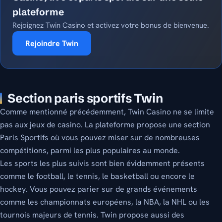
plateforme
Rejoignez Twin Casino et activez votre bonus de bienvenue.
Rejoindre Twin
Section paris sportifs Twin
Comme mentionné précédemment, Twin Casino ne se limite
pas aux jeux de casino. La plateforme propose une section
Paris Sportifs où vous pouvez miser sur de nombreuses
compétitions, parmi les plus populaires au monde.
Les sports les plus suivis sont bien évidemment présents
comme le football, le tennis, le basketball ou encore le
hockey. Vous pouvez parier sur de grands événements
comme les championnats européens, la NBA, la NHL ou les
tournois majeurs de tennis. Twin propose aussi des