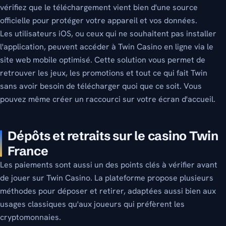
vérifiez que le téléchargement vient bien d'une source
officielle pour protéger votre appareil et vos données.
Les utilisateurs iOS, ou ceux qui ne souhaitent pas installer
l'application, peuvent accéder à Twin Casino en ligne via le
site web mobile optimisé. Cette solution vous permet de
retrouver les jeux, les promotions et tout ce qui fait Twin
sans avoir besoin de télécharger quoi que ce soit. Vous
pouvez même créer un raccourci sur votre écran d'accueil.
Dépôts et retraits sur le casino Twin
France
Les paiements sont aussi un des points clés à vérifier avant
de jouer sur Twin Casino. La plateforme propose plusieurs
méthodes pour déposer et retirer, adaptées aussi bien aux
usages classiques qu'aux joueurs qui préfèrent les
cryptomonnaies.