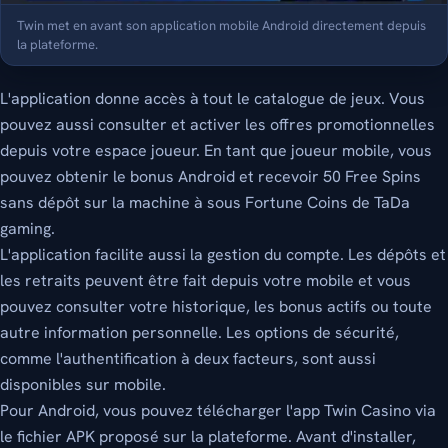
Twin met en avant son application mobile Android directement depuis
la plateforme.
L'application donne accès à tout le catalogue de jeux. Vous
pouvez aussi consulter et activer les offres promotionnelles
depuis votre espace joueur. En tant que joueur mobile, vous
pouvez obtenir le bonus Android et recevoir 50 Free Spins
sans dépôt sur la machine à sous Fortune Coins de TaDa
gaming.
L'application facilite aussi la gestion du compte. Les dépôts et
les retraits peuvent être fait depuis votre mobile et vous
pouvez consulter votre historique, les bonus actifs ou toute
autre information personnelle. Les options de sécurité,
comme l'authentification à deux facteurs, sont aussi
disponibles sur mobile.
Pour Android, vous pouvez télécharger l'app Twin Casino via
le fichier APK proposé sur la plateforme. Avant d'installer,