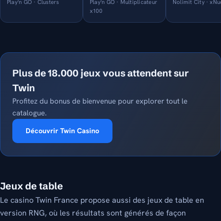
Play'n GO · Clusters
Play'n GO · Multiplicateur
Nolimit City · xN
x100
Plus de 18.000 jeux vous attendent sur
Twin
Profitez du bonus de bienvenue pour explorer tout le
catalogue.
Découvrir Twin Casino
Jeux de table
Le casino Twin France propose aussi des jeux de table en
version RNG, où les résultats sont générés de façon