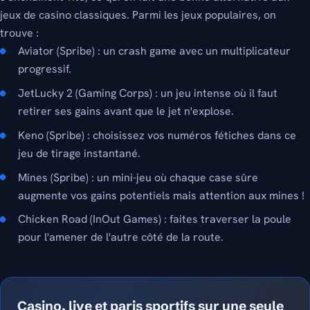
jeux de casino classiques. Parmi les jeux populaires, on
trouve :
Aviator (Spribe) : un crash game avec un multiplicateur
progressif.
JetLucky 2 (Gaming Corps) : un jeu intense où il faut
retirer ses gains avant que le jet n'explose.
Keno (Spribe) : choisissez vos numéros fétiches dans ce
jeu de tirage instantané.
Mines (Spribe) : un mini-jeu où chaque case sûre
augmente vos gains potentiels mais attention aux mines !
Chicken Road (InOut Games) : faites traverser la poule
pour l'amener de l'autre côté de la route.
Casino, live et paris sportifs sur une seule