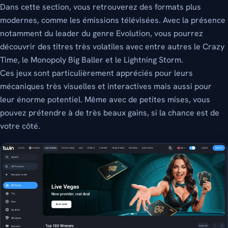
Dans cette section, vous retrouverez des formats plus
modernes, comme les émissions télévisées. Avec la présence
notamment du leader du genre Evolution, vous pourrez
découvrir des titres très volatiles avec entre autres le Crazy
Time, le Monopoly Big Baller et le Lightning Storm.
Ces jeux sont particulièrement appréciés pour leurs
mécaniques très visuelles et interactives mais aussi pour
leur énorme potentiel. Même avec de petites mises, vous
pouvez prétendre à de très beaux gains, si la chance est de
votre côté.