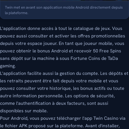
Twin met en avant son application mobile Android directement depuis
la plateforme.
L'application donne accès à tout le catalogue de jeux. Vous
pouvez aussi consulter et activer les offres promotionnelles
depuis votre espace joueur. En tant que joueur mobile, vous
pouvez obtenir le bonus Android et recevoir 50 Free Spins
sans dépôt sur la machine à sous Fortune Coins de TaDa
gaming.
L'application facilite aussi la gestion du compte. Les dépôts et
les retraits peuvent être fait depuis votre mobile et vous
pouvez consulter votre historique, les bonus actifs ou toute
autre information personnelle. Les options de sécurité,
comme l'authentification à deux facteurs, sont aussi
disponibles sur mobile.
Pour Android, vous pouvez télécharger l'app Twin Casino via
le fichier APK proposé sur la plateforme. Avant d'installer,