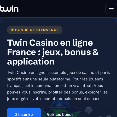
Bonus
★ BONUS DE BIENVENUE
Twin Casino en ligne
Jeux
France : jeux, bonus &
Paris Sportifs
application
Application
Twin Casino en ligne rassemble jeux de casino et paris
sportifs sur une seule plateforme. Pour les joueurs
français, cette combinaison est un vrai atout. Vous
Paiements
pouvez vous inscrire, profiter des bonus, explorer les
jeux et gérer votre compte depuis un seul espace.
FAQ
S'inscrire
Voir les bonus