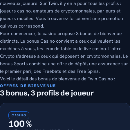
nouveaux joueurs. Sur Twin, il y en a pour tous les profils :
joueurs casino, amateurs de cryptomonnaies, parieurs et
joueurs mobiles. Vous trouverez forcément une promotion
qui vous correspond.
Pour commencer, le casino propose 3 bonus de bienvenue
distincts. Le bonus Casino convient à ceux qui veulent les
machines à sous, les jeux de table ou le live casino. L'offre
Crypto s'adresse à ceux qui déposent en cryptomonnaies. Le
bonus Sports combine une offre de dépôt, une assurance sur
le premier pari, des Freebets et des Free Spins.
Voici le détail des bonus de bienvenue de Twin Casino :
OFFRES DE BIENVENUE
3 bonus, 3 profils de joueur
CASINO
100 %