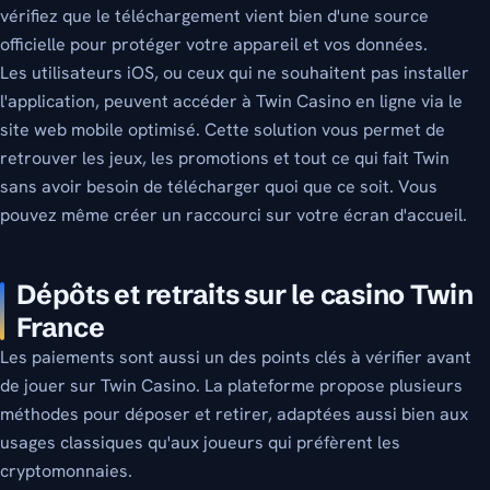
vérifiez que le téléchargement vient bien d'une source
officielle pour protéger votre appareil et vos données.
Les utilisateurs iOS, ou ceux qui ne souhaitent pas installer
l'application, peuvent accéder à Twin Casino en ligne via le
site web mobile optimisé. Cette solution vous permet de
retrouver les jeux, les promotions et tout ce qui fait Twin
sans avoir besoin de télécharger quoi que ce soit. Vous
pouvez même créer un raccourci sur votre écran d'accueil.
Dépôts et retraits sur le casino Twin
France
Les paiements sont aussi un des points clés à vérifier avant
de jouer sur Twin Casino. La plateforme propose plusieurs
méthodes pour déposer et retirer, adaptées aussi bien aux
usages classiques qu'aux joueurs qui préfèrent les
cryptomonnaies.