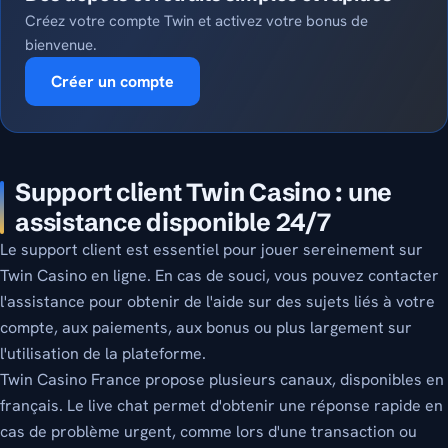
Créez votre compte Twin et activez votre bonus de
bienvenue.
Créer un compte
Support client Twin Casino : une
assistance disponible 24/7
Le support client est essentiel pour jouer sereinement sur
Twin Casino en ligne. En cas de souci, vous pouvez contacter
l'assistance pour obtenir de l'aide sur des sujets liés à votre
compte, aux paiements, aux bonus ou plus largement sur
l'utilisation de la plateforme.
Twin Casino France propose plusieurs canaux, disponibles en
français. Le live chat permet d'obtenir une réponse rapide en
cas de problème urgent, comme lors d'une transaction ou