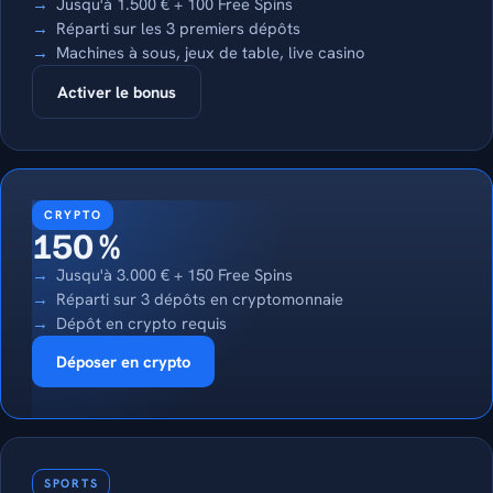
Jusqu'à
1.500 €
+ 100 Free Spins
Réparti sur les 3 premiers dépôts
Machines à sous, jeux de table, live casino
Activer le bonus
CRYPTO
150 %
Jusqu'à
3.000 €
+ 150 Free Spins
Réparti sur 3 dépôts en cryptomonnaie
Dépôt en crypto requis
Déposer en crypto
SPORTS