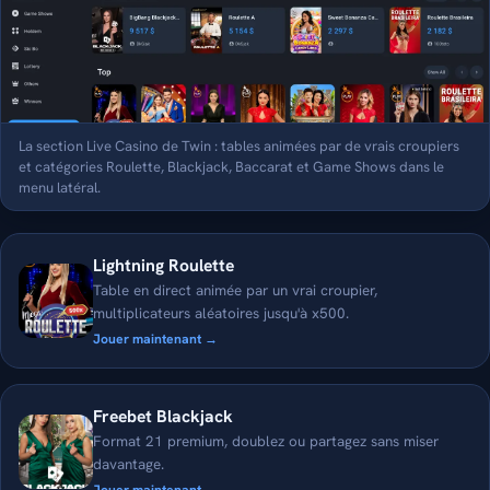
La section Live Casino de Twin : tables animées par de vrais croupiers
et catégories Roulette, Blackjack, Baccarat et Game Shows dans le
menu latéral.
Lightning Roulette
Table en direct animée par un vrai croupier,
multiplicateurs aléatoires jusqu'à x500.
Jouer maintenant →
Freebet Blackjack
Format 21 premium, doublez ou partagez sans miser
davantage.