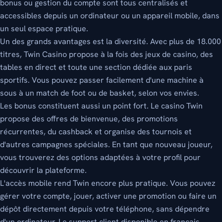
bonus ou gestion du compte sont tous centralisés et
accessibles depuis un ordinateur ou un appareil mobile, dans
un seul espace pratique.
Un des grands avantages est la diversité. Avec plus de 18.000
titres, Twin Casino propose à la fois des jeux de casino, des
tables en direct et toute une section dédiée aux paris
sportifs. Vous pouvez passer facilement d'une machine à
sous à un match de foot ou de basket, selon vos envies.
Les bonus constituent aussi un point fort. Le casino Twin
propose des offres de bienvenue, des promotions
récurrentes, du cashback et organise des tournois et
d'autres campagnes spéciales. En tant que nouveau joueur,
vous trouverez des options adaptées à votre profil pour
découvrir la plateforme.
L'accès mobile rend Twin encore plus pratique. Vous pouvez
gérer votre compte, jouer, activer une promotion ou faire un
dépôt directement depuis votre téléphone, sans dépendre
d'un ordinateur. Le support client disponible en français