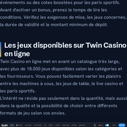
événements ou des cotes boostées pour les paris sportifs.
Avant d'activer un bonus, prenez le temps de lire les
conditions. Vérifiez les exigences de mise, les jeux concernés,
la durée de validité et le montant minimum de dépôt.
Les jeux disponibles sur Twin Casino
en ligne
Twin Casino en ligne met en avant un catalogue très large,
avec plus de 18.000 jeux disponibles selon les catégories et
les fournisseurs. Vous pouvez facilement varier les plaisirs
entre les machines à sous, les jeux de table, le live casino et
les paris sportifs.
L'intérêt ne réside pas seulement dans la quantité, mais aussi
dans la qualité et la possibilité de choisir entre différents
formats de jeu selon vos envies.