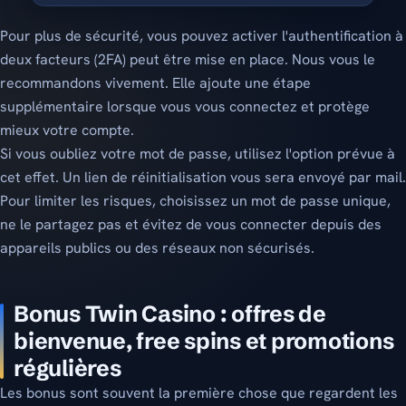
Pour plus de sécurité, vous pouvez activer l'authentification à
deux facteurs (2FA) peut être mise en place. Nous vous le
recommandons vivement. Elle ajoute une étape
supplémentaire lorsque vous vous connectez et protège
mieux votre compte.
Si vous oubliez votre mot de passe, utilisez l'option prévue à
cet effet. Un lien de réinitialisation vous sera envoyé par mail.
Pour limiter les risques, choisissez un mot de passe unique,
ne le partagez pas et évitez de vous connecter depuis des
appareils publics ou des réseaux non sécurisés.
Bonus Twin Casino : offres de
bienvenue, free spins et promotions
régulières
Les bonus sont souvent la première chose que regardent les