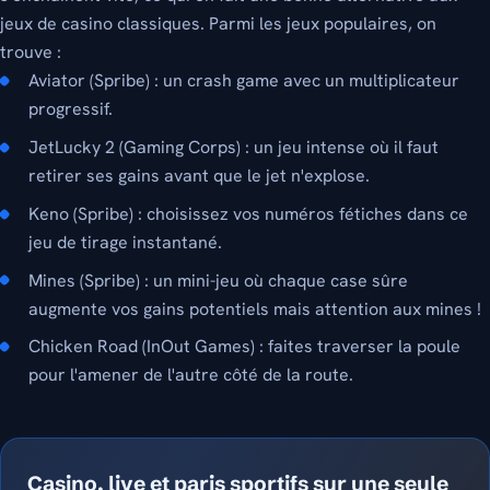
jeux de casino classiques. Parmi les jeux populaires, on
trouve :
Aviator (Spribe) : un crash game avec un multiplicateur
progressif.
JetLucky 2 (Gaming Corps) : un jeu intense où il faut
retirer ses gains avant que le jet n'explose.
Keno (Spribe) : choisissez vos numéros fétiches dans ce
jeu de tirage instantané.
Mines (Spribe) : un mini-jeu où chaque case sûre
augmente vos gains potentiels mais attention aux mines !
Chicken Road (InOut Games) : faites traverser la poule
pour l'amener de l'autre côté de la route.
Casino, live et paris sportifs sur une seule