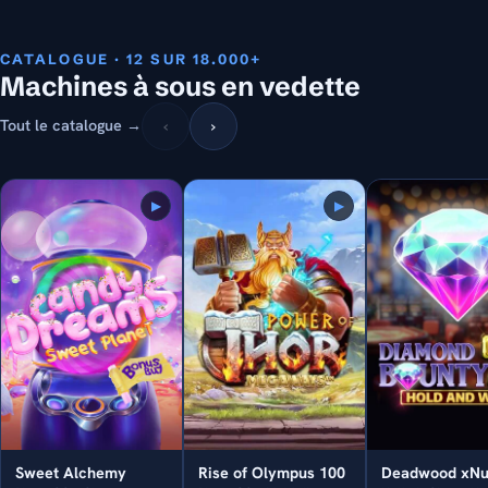
CATALOGUE · 12 SUR 18.000+
Machines à sous en vedette
‹
›
Tout le catalogue →
▶
▶
Sweet Alchemy
Rise of Olympus 100
Deadwood xN