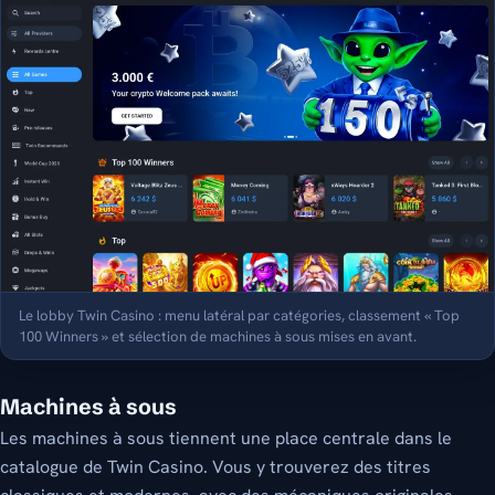
Le lobby Twin Casino : menu latéral par catégories, classement « Top
100 Winners » et sélection de machines à sous mises en avant.
Machines à sous
Les machines à sous tiennent une place centrale dans le
catalogue de Twin Casino. Vous y trouverez des titres