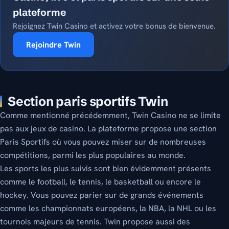
plateforme
Rejoignez Twin Casino et activez votre bonus de bienvenue.
Rejoindre Twin
Section paris sportifs Twin
Comme mentionné précédemment, Twin Casino ne se limite
pas aux jeux de casino. La plateforme propose une section
Paris Sportifs où vous pouvez miser sur de nombreuses
compétitions, parmi les plus populaires au monde.
Les sports les plus suivis sont bien évidemment présents
comme le football, le tennis, le basketball ou encore le
hockey. Vous pouvez parier sur de grands événements
comme les championnats européens, la NBA, la NHL ou les
tournois majeurs de tennis. Twin propose aussi des