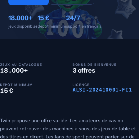
S'inscrire
18.000+
15 €
24/7
jeux disponibles
dépôt minimum
support en français
JEUX AU CATALOGUE
BONUS DE BIENVENUE
18.000+
3 offres
DÉPÔT MINIMUM
LICENCE
15 €
ALSI-202410001-FI1
Twin propose une offre variée. Les amateurs de casino
peuvent retrouver des machines à sous, des jeux de table et
des titres en direct. Les fans de sport peuvent parier sur de