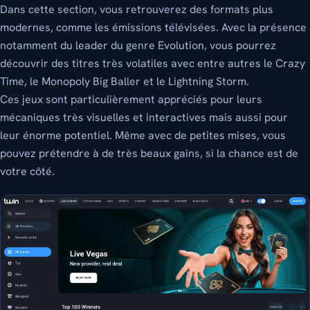
Dans cette section, vous retrouverez des formats plus
modernes, comme les émissions télévisées. Avec la présence
notamment du leader du genre Evolution, vous pourrez
découvrir des titres très volatiles avec entre autres le Crazy
Time, le Monopoly Big Baller et le Lightning Storm.
Ces jeux sont particulièrement appréciés pour leurs
mécaniques très visuelles et interactives mais aussi pour
leur énorme potentiel. Même avec de petites mises, vous
pouvez prétendre à de très beaux gains, si la chance est de
votre côté.