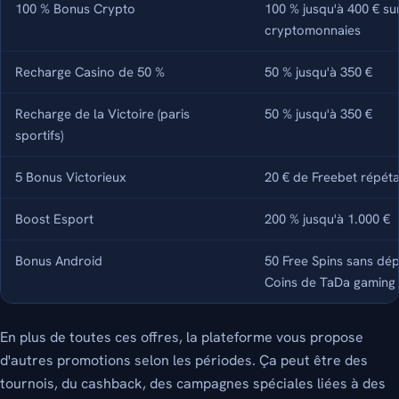
100 % Bonus Crypto
100 % jusqu'à
400 €
sur
cryptomonnaies
Recharge Casino de 50 %
50 % jusqu'à
350 €
Recharge de la Victoire (paris
50 % jusqu'à
350 €
sportifs)
5 Bonus Victorieux
20 €
de Freebet répétab
Boost Esport
200 % jusqu'à
1.000 €
Bonus Android
50 Free Spins sans dép
Coins de TaDa gaming
En plus de toutes ces offres, la plateforme vous propose
d'autres promotions selon les périodes. Ça peut être des
tournois, du cashback, des campagnes spéciales liées à des