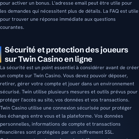
pour activer un bonus. L'adresse email peut être utile pour
les demandes qui nécessitent plus de détails. La FAQ est utile
pour trouver une réponse immédiate aux questions
courantes.
Sécurité et protection des joueurs
sur Twin Casino en ligne
La sécurité est un point essentiel à considérer avant de créer
un compte sur Twin Casino. Vous devez pouvoir déposer,
retirer, gérer votre compte et jouer dans un environnement
sécurisé. Twin utilise plusieurs mesures et outils prévus pour
protéger l'accès au site, vos données et vos transactions.
Twin Casino utilise une connexion sécurisée pour protéger
les échanges entre vous et la plateforme. Vos données
personnelles, informations de compte et transactions
financières sont protégées par un chiffrement SSL.