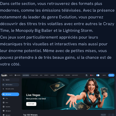
Dans cette section, vous retrouverez des formats plus
modernes, comme les émissions télévisées. Avec la présence
notamment du leader du genre Evolution, vous pourrez
découvrir des titres très volatiles avec entre autres le Crazy
Time, le Monopoly Big Baller et le Lightning Storm.
Ces jeux sont particulièrement appréciés pour leurs
mécaniques très visuelles et interactives mais aussi pour
leur énorme potentiel. Même avec de petites mises, vous
pouvez prétendre à de très beaux gains, si la chance est de
votre côté.