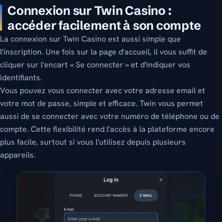
Connexion sur Twin Casino :
accéder facilement à son compte
La connexion sur Twin Casino est aussi simple que
l'inscription. Une fois sur la page d'accueil, il vous suffit de
cliquer sur l'encart « Se connecter » et d'indiquer vos
identifiants.
Vous pouvez vous connecter avec votre adresse email et
votre mot de passe, simple et efficace. Twin vous permet
aussi de se connecter avec votre numéro de téléphone ou de
compte. Cette flexibilité rend l'accès à la plateforme encore
plus facile, surtout si vous l'utilisez depuis plusieurs
appareils.