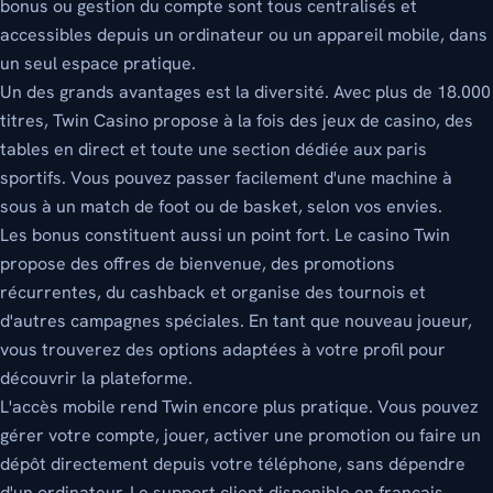
bonus ou gestion du compte sont tous centralisés et
accessibles depuis un ordinateur ou un appareil mobile, dans
un seul espace pratique.
Un des grands avantages est la diversité. Avec plus de 18.000
titres, Twin Casino propose à la fois des jeux de casino, des
tables en direct et toute une section dédiée aux paris
sportifs. Vous pouvez passer facilement d'une machine à
sous à un match de foot ou de basket, selon vos envies.
Les bonus constituent aussi un point fort. Le casino Twin
propose des offres de bienvenue, des promotions
récurrentes, du cashback et organise des tournois et
d'autres campagnes spéciales. En tant que nouveau joueur,
vous trouverez des options adaptées à votre profil pour
découvrir la plateforme.
L'accès mobile rend Twin encore plus pratique. Vous pouvez
gérer votre compte, jouer, activer une promotion ou faire un
dépôt directement depuis votre téléphone, sans dépendre
d'un ordinateur. Le support client disponible en français