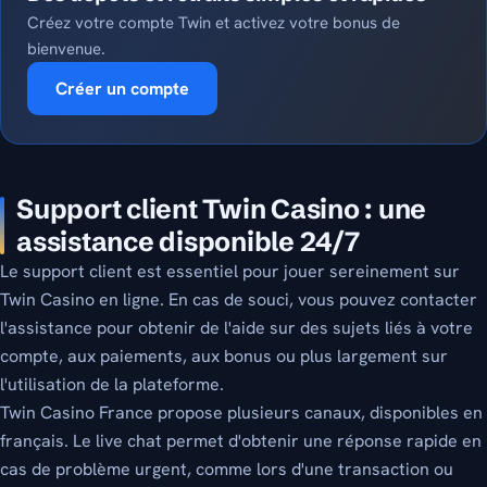
Créez votre compte Twin et activez votre bonus de
bienvenue.
Créer un compte
Support client Twin Casino : une
assistance disponible 24/7
Le support client est essentiel pour jouer sereinement sur
Twin Casino en ligne. En cas de souci, vous pouvez contacter
l'assistance pour obtenir de l'aide sur des sujets liés à votre
compte, aux paiements, aux bonus ou plus largement sur
l'utilisation de la plateforme.
Twin Casino France propose plusieurs canaux, disponibles en
français. Le live chat permet d'obtenir une réponse rapide en
cas de problème urgent, comme lors d'une transaction ou