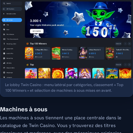
Le lobby Twin Casino : menu latéral par catégories, classement « Top
100 Winners » et sélection de machines à sous mises en avant.
Machines à sous
Les machines à sous tiennent une place centrale dans le
catalogue de Twin Casino. Vous y trouverez des titres