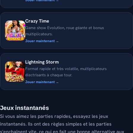
Jouer maintenant →
Crazy Time
Game show Evolution, roue géante et bonus
multiplicateurs.
Jouer maintenant →
Lightning Storm
Format rapide et très volatile, multiplicateurs
électrisants à chaque tour.
Jouer maintenant →
Jeux instantanés
Si vous aimez les parties rapides, essayez les jeux
instantanés. Ils ont des règles simples et les parties
s'enchaînent vite, ce qui en fait une bonne alternative aux