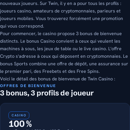
nouveaux joueurs. Sur Twin, il y en a pour tous les profils :
joueurs casino, amateurs de cryptomonnaies, parieurs et
joueurs mobiles. Vous trouverez forcément une promotion
qui vous correspond.
Pour commencer, le casino propose 3 bonus de bienvenue
distincts. Le bonus Casino convient à ceux qui veulent les
machines à sous, les jeux de table ou le live casino. L'offre
Crypto s'adresse à ceux qui déposent en cryptomonnaies. Le
bonus Sports combine une offre de dépôt, une assurance sur
le premier pari, des Freebets et des Free Spins.
Voici le détail des bonus de bienvenue de Twin Casino :
OFFRES DE BIENVENUE
3 bonus, 3 profils de joueur
CASINO
100 %