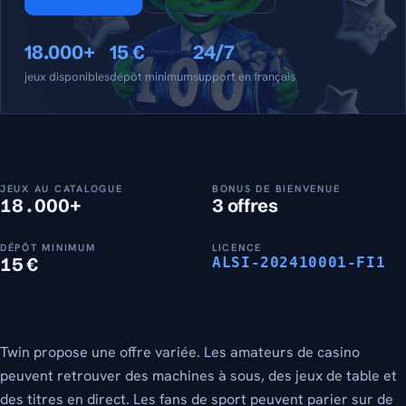
S'inscrire
18.000+
15 €
24/7
jeux disponibles
dépôt minimum
support en français
JEUX AU CATALOGUE
BONUS DE BIENVENUE
18.000+
3 offres
DÉPÔT MINIMUM
LICENCE
15 €
ALSI-202410001-FI1
Twin propose une offre variée. Les amateurs de casino
peuvent retrouver des machines à sous, des jeux de table et
des titres en direct. Les fans de sport peuvent parier sur de