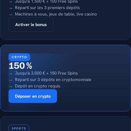
Jusqu'à
1.500 €
+ 100 Free Spins
Réparti sur les 3 premiers dépôts
Machines à sous, jeux de table, live casino
Activer le bonus
CRYPTO
150 %
Jusqu'à
3.000 €
+ 150 Free Spins
Réparti sur 3 dépôts en cryptomonnaie
Dépôt en crypto requis
Déposer en crypto
SPORTS