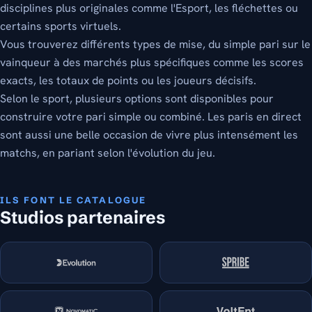
disciplines plus originales comme l'Esport, les fléchettes ou
certains sports virtuels.
Vous trouverez différents types de mise, du simple pari sur le
vainqueur à des marchés plus spécifiques comme les scores
exacts, les totaux de points ou les joueurs décisifs.
Selon le sport, plusieurs options sont disponibles pour
construire votre pari simple ou combiné. Les paris en direct
sont aussi une belle occasion de vivre plus intensément les
matchs, en pariant selon l'évolution du jeu.
ILS FONT LE CATALOGUE
Studios partenaires