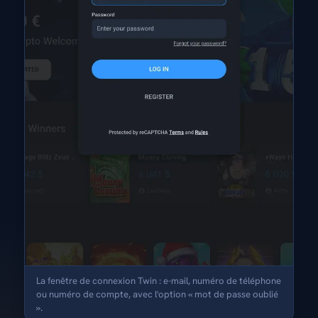
La fenêtre de connexion Twin : e-mail, numéro de téléphone
ou numéro de compte, avec l'option « mot de passe oublié
».