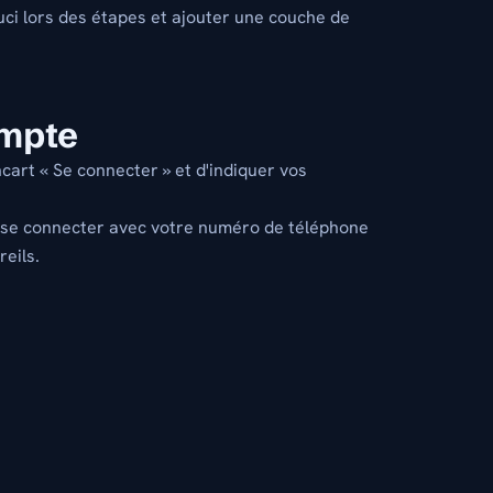
ouci lors des étapes et ajouter une couche de
ompte
encart « Se connecter » et d'indiquer vos
e se connecter avec votre numéro de téléphone
reils.