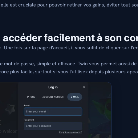
lle est cruciale pour pouvoir retirer vos gains, éviter tout s
: accéder facilement à son c
 Une fois sur la page d'accueil, il vous suffit de cliquer sur l'
e mot de passe, simple et efficace. Twin vous permet aussi d
ore plus facile, surtout si vous l'utilisez depuis plusieurs appa