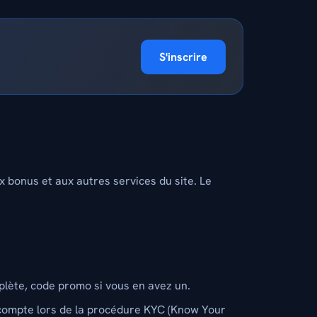
S'inscrire
x bonus et aux autres services du site. Le
lète, code promo si vous en avez un.
e compte lors de la procédure KYC (Know Your