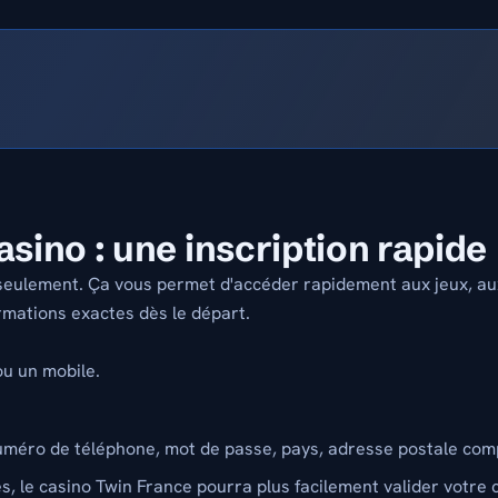
sino : une inscription rapide
s seulement. Ça vous permet d'accéder rapidement aux jeux, au
ormations exactes dès le départ.
ou un mobile.
méro de téléphone, mot de passe, pays, adresse postale comp
es, le casino Twin France pourra plus facilement valider votr