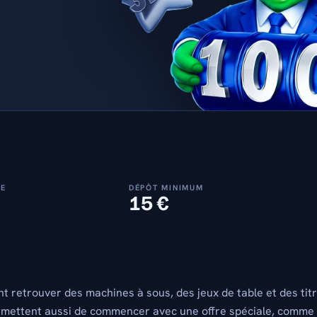
UE
DÉPÔT MINIMUM
15 €
 retrouver des machines à sous, des jeux de table et des titr
rmettent aussi de commencer avec une offre spéciale, comme