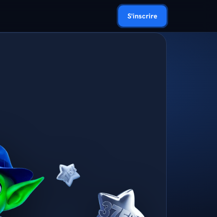
S'inscrire