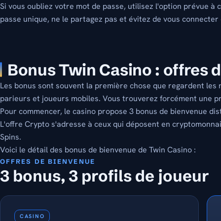
Si vous oubliez votre mot de passe, utilisez l'option prévue à c
passe unique, ne le partagez pas et évitez de vous connecter
Bonus Twin Casino : offres d
Les bonus sont souvent la première chose que regardent les no
parieurs et joueurs mobiles. Vous trouverez forcément une p
Pour commencer, le casino propose 3 bonus de bienvenue distin
L'offre Crypto s'adresse à ceux qui déposent en cryptomonnai
Spins.
Voici le détail des bonus de bienvenue de Twin Casino :
OFFRES DE BIENVENUE
3 bonus, 3 profils de joueur
CASINO