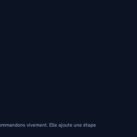
recommandons vivement. Elle ajoute une étape