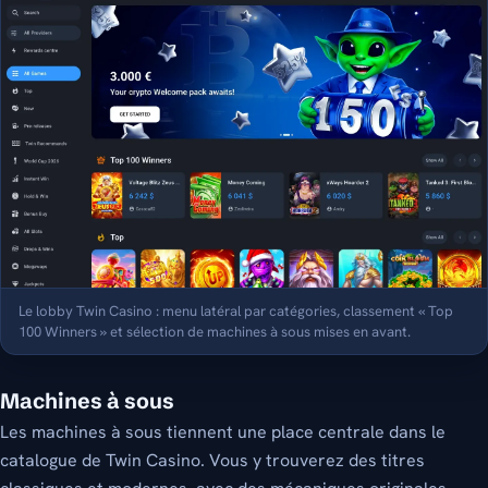
Le lobby Twin Casino : menu latéral par catégories, classement « Top
100 Winners » et sélection de machines à sous mises en avant.
Machines à sous
Les machines à sous tiennent une place centrale dans le
catalogue de Twin Casino. Vous y trouverez des titres