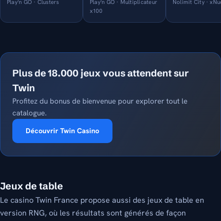
Play'n GO · Clusters
Play'n GO · Multiplicateur
Nolimit City · xN
x100
Plus de 18.000 jeux vous attendent sur
Twin
Profitez du bonus de bienvenue pour explorer tout le
catalogue.
Découvrir Twin Casino
Jeux de table
Le casino Twin France propose aussi des jeux de table en
version RNG, où les résultats sont générés de façon