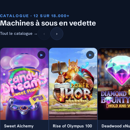
CATALOGUE · 12 SUR 18.000+
Machines à sous en vedette
‹
›
Tout le catalogue →
▶
▶
Sweet Alchemy
Rise of Olympus 100
Deadwood xN