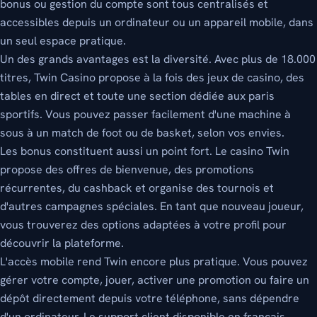
bonus ou gestion du compte sont tous centralisés et
accessibles depuis un ordinateur ou un appareil mobile, dans
un seul espace pratique.
Un des grands avantages est la diversité. Avec plus de 18.000
titres, Twin Casino propose à la fois des jeux de casino, des
tables en direct et toute une section dédiée aux paris
sportifs. Vous pouvez passer facilement d'une machine à
sous à un match de foot ou de basket, selon vos envies.
Les bonus constituent aussi un point fort. Le casino Twin
propose des offres de bienvenue, des promotions
récurrentes, du cashback et organise des tournois et
d'autres campagnes spéciales. En tant que nouveau joueur,
vous trouverez des options adaptées à votre profil pour
découvrir la plateforme.
L'accès mobile rend Twin encore plus pratique. Vous pouvez
gérer votre compte, jouer, activer une promotion ou faire un
dépôt directement depuis votre téléphone, sans dépendre
d'un ordinateur. Le support client disponible en français