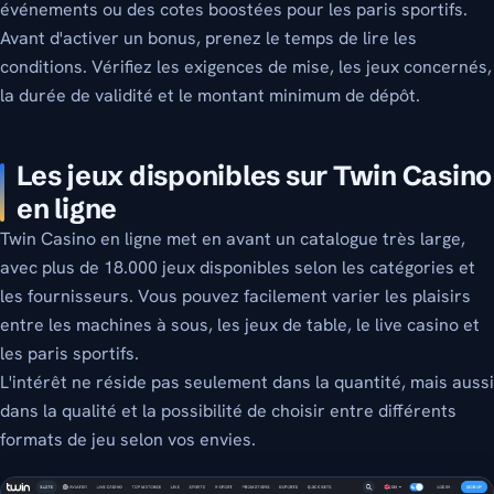
événements ou des cotes boostées pour les paris sportifs.
Avant d'activer un bonus, prenez le temps de lire les
conditions. Vérifiez les exigences de mise, les jeux concernés,
la durée de validité et le montant minimum de dépôt.
Les jeux disponibles sur Twin Casino
en ligne
Twin Casino en ligne met en avant un catalogue très large,
avec plus de 18.000 jeux disponibles selon les catégories et
les fournisseurs. Vous pouvez facilement varier les plaisirs
entre les machines à sous, les jeux de table, le live casino et
les paris sportifs.
L'intérêt ne réside pas seulement dans la quantité, mais aussi
dans la qualité et la possibilité de choisir entre différents
formats de jeu selon vos envies.