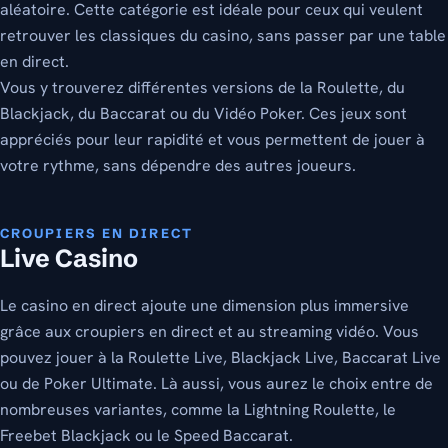
aléatoire. Cette catégorie est idéale pour ceux qui veulent
retrouver les classiques du casino, sans passer par une table
en direct.
Vous y trouverez différentes versions de la Roulette, du
Blackjack, du Baccarat ou du Vidéo Poker. Ces jeux sont
appréciés pour leur rapidité et vous permettent de jouer à
votre rythme, sans dépendre des autres joueurs.
CROUPIERS EN DIRECT
Live Casino
Le casino en direct ajoute une dimension plus immersive
grâce aux croupiers en direct et au streaming vidéo. Vous
pouvez jouer à la Roulette Live, Blackjack Live, Baccarat Live
ou de Poker Ultimate. Là aussi, vous aurez le choix entre de
nombreuses variantes, comme la Lightning Roulette, le
Freebet Blackjack ou le Speed Baccarat.