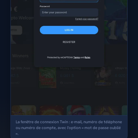
La fenêtre de connexion Twin : e-mail, numéro de téléphone
ou numéro de compte, avec l'option « mot de passe oublié
».