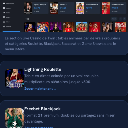
La section Live Casino de Twin : tables animées par de vrais croupiers
et catégories Roulette, Blackjack, Baccarat et Game Shows dans le
menu latéral.
Lightning Roulette
Table en direct animée par un vrai croupier,
multiplicateurs aléatoires jusqu'à x500.
Jouer maintenant →
Freebet Blackjack
Format 21 premium, doublez ou partagez sans miser
davantage.