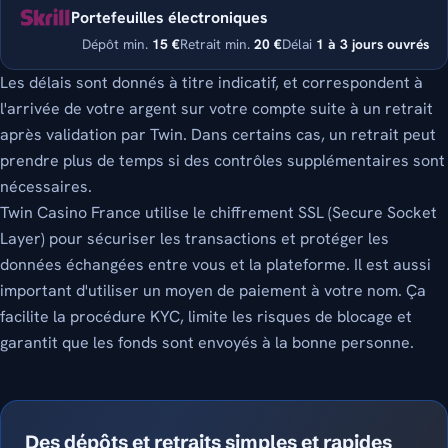
Portefeuilles électroniques
Dépôt min.
15 €
Retrait min.
20 €
Délai
1 à 3 jours ouvrés
Les délais sont donnés à titre indicatif, et correspondent à
l'arrivée de votre argent sur votre compte suite à un retrait
après validation par Twin. Dans certains cas, un retrait peut
prendre plus de temps si des contrôles supplémentaires sont
nécessaires.
Twin Casino France utilise le chiffrement SSL (Secure Socket
Layer) pour sécuriser les transactions et protéger les
données échangées entre vous et la plateforme. Il est aussi
important d'utiliser un moyen de paiement à votre nom. Ça
facilite la procédure KYC, limite les risques de blocage et
garantit que les fonds sont envoyés à la bonne personne.
Des dépôts et retraits simples et rapides