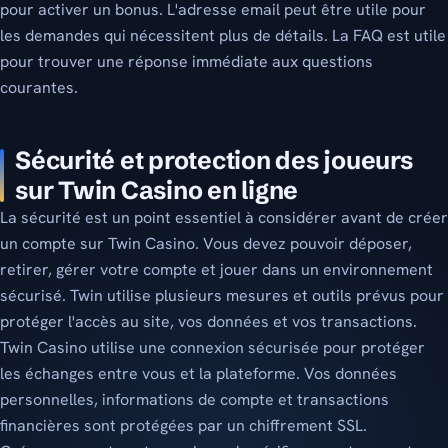
pour activer un bonus. L'adresse email peut être utile pour
les demandes qui nécessitent plus de détails. La FAQ est utile
pour trouver une réponse immédiate aux questions
courantes.
Sécurité et protection des joueurs
sur Twin Casino en ligne
La sécurité est un point essentiel à considérer avant de créer
un compte sur Twin Casino. Vous devez pouvoir déposer,
retirer, gérer votre compte et jouer dans un environnement
sécurisé. Twin utilise plusieurs mesures et outils prévus pour
protéger l'accès au site, vos données et vos transactions.
Twin Casino utilise une connexion sécurisée pour protéger
les échanges entre vous et la plateforme. Vos données
personnelles, informations de compte et transactions
financières sont protégées par un chiffrement SSL.