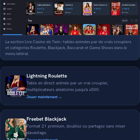
La section Live Casino de Twin : tables animées par de vrais croupiers
et catégories Roulette, Blackjack, Baccarat et Game Shows dans le
menu latéral.
Lightning Roulette
Table en direct animée par un vrai croupier,
multiplicateurs aléatoires jusqu'à x500.
Jouer maintenant →
Freebet Blackjack
Format 21 premium, doublez ou partagez sans miser
davantage.