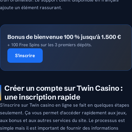
ajoute un élément rassurant.
Bonus de bienvenue 100 % jusqu'à 1.500 €
+ 100 Free Spins sur les 3 premiers dépôts.
S'inscrire
Créer un compte sur Twin Casino :
une inscription rapide
S'inscrire sur Twin casino en ligne se fait en quelques étapes
seulement. Ça vous permet d'accéder rapidement aux jeux,
aux bonus et aux autres services du site. Le processus est
simple mais il est important de fournir des informations