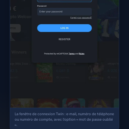
La fenêtre de connexion Twin : e-mail, numéro de téléphone
ou numéro de compte, avec l'option « mot de passe oublié
».