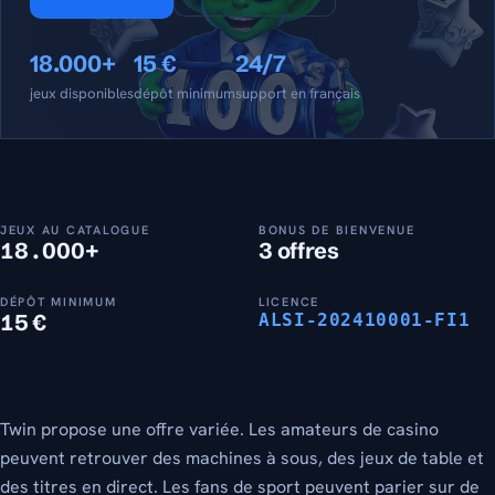
S'inscrire
18.000+
15 €
24/7
jeux disponibles
dépôt minimum
support en français
JEUX AU CATALOGUE
BONUS DE BIENVENUE
18.000+
3 offres
DÉPÔT MINIMUM
LICENCE
15 €
ALSI-202410001-FI1
Twin propose une offre variée. Les amateurs de casino
peuvent retrouver des machines à sous, des jeux de table et
des titres en direct. Les fans de sport peuvent parier sur de