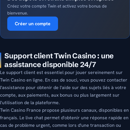
Créez votre compte Twin et activez votre bonus de
bienvenue.
Créer un compte
Support client Twin Casino : une
assistance disponible 24/7
Le support client est essentiel pour jouer sereinement sur
Twin Casino en ligne. En cas de souci, vous pouvez contacter
l'assistance pour obtenir de l'aide sur des sujets liés à votre
compte, aux paiements, aux bonus ou plus largement sur
l'utilisation de la plateforme.
Twin Casino France propose plusieurs canaux, disponibles en
français. Le live chat permet d'obtenir une réponse rapide en
cas de problème urgent, comme lors d'une transaction ou