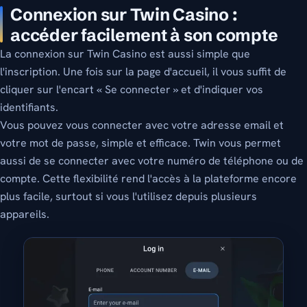
Connexion sur Twin Casino :
accéder facilement à son compte
La connexion sur Twin Casino est aussi simple que
l'inscription. Une fois sur la page d'accueil, il vous suffit de
cliquer sur l'encart « Se connecter » et d'indiquer vos
identifiants.
Vous pouvez vous connecter avec votre adresse email et
votre mot de passe, simple et efficace. Twin vous permet
aussi de se connecter avec votre numéro de téléphone ou de
compte. Cette flexibilité rend l'accès à la plateforme encore
plus facile, surtout si vous l'utilisez depuis plusieurs
appareils.