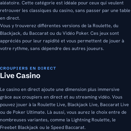
aléatoire. Cette catégorie est idéale pour ceux qui veulent
retrouver les classiques du casino, sans passer par une table
en direct.
Vous y trouverez différentes versions de la Roulette, du
Blackjack, du Baccarat ou du Vidéo Poker. Ces jeux sont
appréciés pour leur rapidité et vous permettent de jouer à
votre rythme, sans dépendre des autres joueurs.
CROUPIERS EN DIRECT
Live Casino
Le casino en direct ajoute une dimension plus immersive
grâce aux croupiers en direct et au streaming vidéo. Vous
pouvez jouer à la Roulette Live, Blackjack Live, Baccarat Live
ou de Poker Ultimate. Là aussi, vous aurez le choix entre de
nombreuses variantes, comme la Lightning Roulette, le
Freebet Blackjack ou le Speed Baccarat.