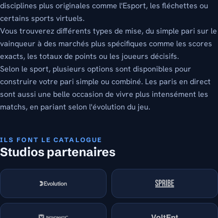
disciplines plus originales comme l'Esport, les fléchettes ou
certains sports virtuels.
Vous trouverez différents types de mise, du simple pari sur le
vainqueur à des marchés plus spécifiques comme les scores
exacts, les totaux de points ou les joueurs décisifs.
Selon le sport, plusieurs options sont disponibles pour
construire votre pari simple ou combiné. Les paris en direct
sont aussi une belle occasion de vivre plus intensément les
matchs, en pariant selon l'évolution du jeu.
ILS FONT LE CATALOGUE
Studios partenaires