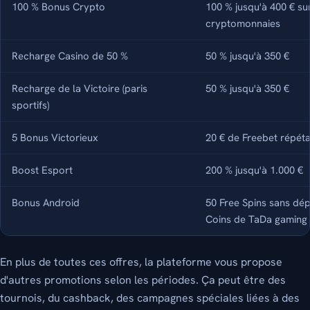
100 % Bonus Crypto
100 % jusqu'à
400 €
sur
cryptomonnaies
Recharge Casino de 50 %
50 % jusqu'à
350 €
Recharge de la Victoire (paris
50 % jusqu'à
350 €
sportifs)
5 Bonus Victorieux
20 €
de Freebet répétab
Boost Esport
200 % jusqu'à
1.000 €
Bonus Android
50 Free Spins sans dép
Coins de TaDa gaming
En plus de toutes ces offres, la plateforme vous propose
d'autres promotions selon les périodes. Ça peut être des
tournois, du cashback, des campagnes spéciales liées à des