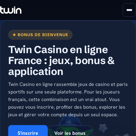
Bonus
★ BONUS DE BIENVENUE
Twin Casino en ligne
Jeux
France : jeux, bonus &
Paris Sportifs
application
Application
Twin Casino en ligne rassemble jeux de casino et paris
sportifs sur une seule plateforme. Pour les joueurs
français, cette combinaison est un vrai atout. Vous
Paiements
pouvez vous inscrire, profiter des bonus, explorer les
jeux et gérer votre compte depuis un seul espace.
FAQ
S'inscrire
Voir les bonus