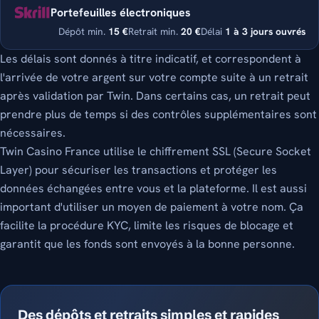
Portefeuilles électroniques
Dépôt min.
15 €
Retrait min.
20 €
Délai
1 à 3 jours ouvrés
Les délais sont donnés à titre indicatif, et correspondent à
l'arrivée de votre argent sur votre compte suite à un retrait
après validation par Twin. Dans certains cas, un retrait peut
prendre plus de temps si des contrôles supplémentaires sont
nécessaires.
Twin Casino France utilise le chiffrement SSL (Secure Socket
Layer) pour sécuriser les transactions et protéger les
données échangées entre vous et la plateforme. Il est aussi
important d'utiliser un moyen de paiement à votre nom. Ça
facilite la procédure KYC, limite les risques de blocage et
garantit que les fonds sont envoyés à la bonne personne.
Des dépôts et retraits simples et rapides