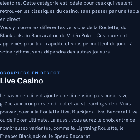
aléatoire. Cette catégorie est idéale pour ceux qui veulent
retrouver les classiques du casino, sans passer par une table
en direct.
Vous y trouverez différentes versions de la Roulette, du
Blackjack, du Baccarat ou du Vidéo Poker. Ces jeux sont
appréciés pour leur rapidité et vous permettent de jouer à
votre rythme, sans dépendre des autres joueurs.
CROUPIERS EN DIRECT
Live Casino
Le casino en direct ajoute une dimension plus immersive
grâce aux croupiers en direct et au streaming vidéo. Vous
pouvez jouer à la Roulette Live, Blackjack Live, Baccarat Live
ou de Poker Ultimate. Là aussi, vous aurez le choix entre de
nombreuses variantes, comme la Lightning Roulette, le
Freebet Blackjack ou le Speed Baccarat.