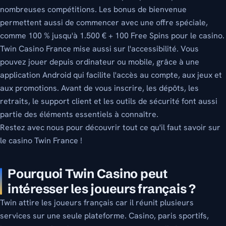
nombreuses compétitions. Les bonus de bienvenue
permettent aussi de commencer avec une offre spéciale,
comme 100 % jusqu'à
1.500 €
+ 100 Free Spins pour le casino.
Twin Casino France mise aussi sur l'accessibilité. Vous
pouvez jouer depuis ordinateur ou mobile, grâce à une
application Android qui facilite l'accès au compte, aux jeux et
aux promotions. Avant de vous inscrire, les dépôts, les
retraits, le support client et les outils de sécurité font aussi
partie des éléments essentiels à connaître.
Restez avec nous pour découvrir tout ce qu'il faut savoir sur
le casino Twin France !
Pourquoi Twin Casino peut
intéresser les joueurs français ?
Twin attire les joueurs français car il réunit plusieurs
services sur une seule plateforme. Casino, paris sportifs,