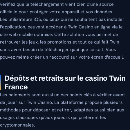
vérifiez que le téléchargement vient bien d'une source
officielle pour protéger votre appareil et vos données.
Les utilisateurs iOS, ou ceux qui ne souhaitent pas installer
l'application, peuvent accéder à Twin Casino en ligne via le
site web mobile optimisé. Cette solution vous permet de
retrouver les jeux, les promotions et tout ce qui fait Twin
sans avoir besoin de télécharger quoi que ce soit. Vous
pouvez même créer un raccourci sur votre écran d'accueil.
Dépôts et retraits sur le casino Twin
France
Les paiements sont aussi un des points clés à vérifier avant
de jouer sur Twin Casino. La plateforme propose plusieurs
méthodes pour déposer et retirer, adaptées aussi bien aux
usages classiques qu'aux joueurs qui préfèrent les
cryptomonnaies.