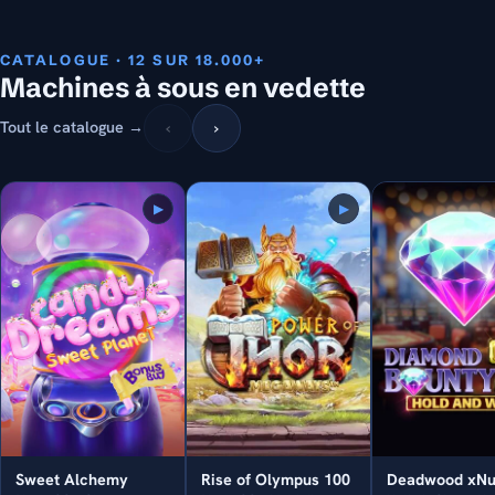
CATALOGUE · 12 SUR 18.000+
Machines à sous en vedette
‹
›
Tout le catalogue →
▶
▶
Sweet Alchemy
Rise of Olympus 100
Deadwood xN