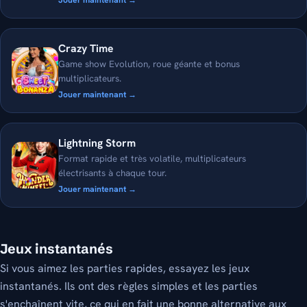
Jouer maintenant →
Crazy Time
Game show Evolution, roue géante et bonus
multiplicateurs.
Jouer maintenant →
Lightning Storm
Format rapide et très volatile, multiplicateurs
électrisants à chaque tour.
Jouer maintenant →
Jeux instantanés
Si vous aimez les parties rapides, essayez les jeux
instantanés. Ils ont des règles simples et les parties
s'enchaînent vite, ce qui en fait une bonne alternative aux