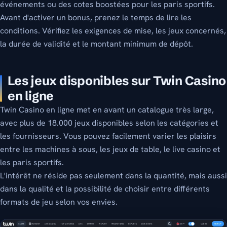
événements ou des cotes boostées pour les paris sportifs.
Avant d'activer un bonus, prenez le temps de lire les
conditions. Vérifiez les exigences de mise, les jeux concernés,
la durée de validité et le montant minimum de dépôt.
Les jeux disponibles sur Twin Casino
en ligne
Twin Casino en ligne met en avant un catalogue très large,
avec plus de 18.000 jeux disponibles selon les catégories et
les fournisseurs. Vous pouvez facilement varier les plaisirs
entre les machines à sous, les jeux de table, le live casino et
les paris sportifs.
L'intérêt ne réside pas seulement dans la quantité, mais aussi
dans la qualité et la possibilité de choisir entre différents
formats de jeu selon vos envies.