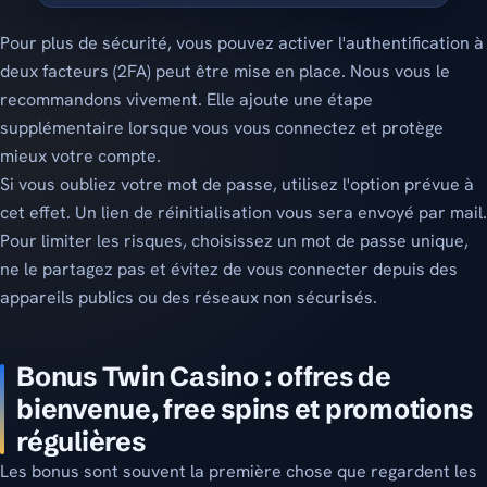
Pour plus de sécurité, vous pouvez activer l'authentification à
deux facteurs (2FA) peut être mise en place. Nous vous le
recommandons vivement. Elle ajoute une étape
supplémentaire lorsque vous vous connectez et protège
mieux votre compte.
Si vous oubliez votre mot de passe, utilisez l'option prévue à
cet effet. Un lien de réinitialisation vous sera envoyé par mail.
Pour limiter les risques, choisissez un mot de passe unique,
ne le partagez pas et évitez de vous connecter depuis des
appareils publics ou des réseaux non sécurisés.
Bonus Twin Casino : offres de
bienvenue, free spins et promotions
régulières
Les bonus sont souvent la première chose que regardent les