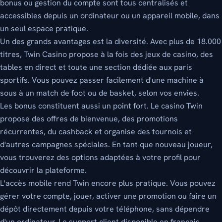
bonus ou gestion du compte sont tous centralisés et
accessibles depuis un ordinateur ou un appareil mobile, dans
un seul espace pratique.
Un des grands avantages est la diversité. Avec plus de 18.000
titres, Twin Casino propose à la fois des jeux de casino, des
tables en direct et toute une section dédiée aux paris
sportifs. Vous pouvez passer facilement d'une machine à
sous à un match de foot ou de basket, selon vos envies.
Les bonus constituent aussi un point fort. Le casino Twin
propose des offres de bienvenue, des promotions
récurrentes, du cashback et organise des tournois et
d'autres campagnes spéciales. En tant que nouveau joueur,
vous trouverez des options adaptées à votre profil pour
découvrir la plateforme.
L'accès mobile rend Twin encore plus pratique. Vous pouvez
gérer votre compte, jouer, activer une promotion ou faire un
dépôt directement depuis votre téléphone, sans dépendre
d'un ordinateur. Le support client disponible en français