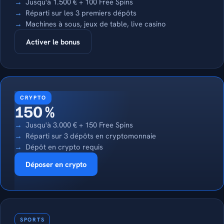
Jusqu'à
1.500 €
+ 100 Free Spins
Réparti sur les 3 premiers dépôts
Machines à sous, jeux de table, live casino
Activer le bonus
CRYPTO
150 %
Jusqu'à
3.000 €
+ 150 Free Spins
Réparti sur 3 dépôts en cryptomonnaie
Dépôt en crypto requis
Déposer en crypto
SPORTS