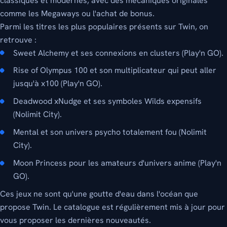
classiques et modernes, avec des mécaniques originales
comme les Megaways ou l'achat de bonus.
Parmi les titres les plus populaires présents sur Twin, on
retrouve :
Sweet Alchemy et ses connexions en clusters (Play'n GO).
Rise of Olympus 100 et son multiplicateur qui peut aller
jusqu'à x100 (Play'n GO).
Deadwood xNudge et ses symboles Wilds expensifs
(Nolimit City).
Mental et son univers psycho totalement fou (Nolimit
City).
Moon Princess pour les amateurs d'univers anime (Play'n
GO).
Ces jeux ne sont qu'une goutte d'eau dans l'océan que
propose Twin. Le catalogue est régulièrement mis à jour pour
vous proposer les dernières nouveautés.