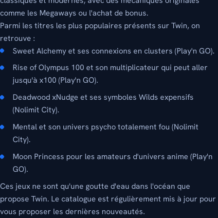
classiques et modernes, avec des mécaniques originales
comme les Megaways ou l'achat de bonus.
Parmi les titres les plus populaires présents sur Twin, on
retrouve :
Sweet Alchemy et ses connexions en clusters (Play'n GO).
Rise of Olympus 100 et son multiplicateur qui peut aller
jusqu'à x100 (Play'n GO).
Deadwood xNudge et ses symboles Wilds expensifs
(Nolimit City).
Mental et son univers psycho totalement fou (Nolimit
City).
Moon Princess pour les amateurs d'univers anime (Play'n
GO).
Ces jeux ne sont qu'une goutte d'eau dans l'océan que
propose Twin. Le catalogue est régulièrement mis à jour pour
vous proposer les dernières nouveautés.