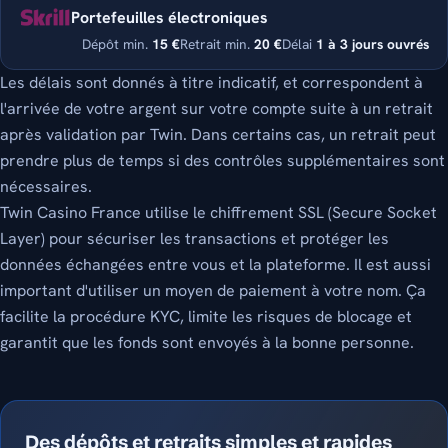
Portefeuilles électroniques
Dépôt min.
15 €
Retrait min.
20 €
Délai
1 à 3 jours ouvrés
Les délais sont donnés à titre indicatif, et correspondent à
l'arrivée de votre argent sur votre compte suite à un retrait
après validation par Twin. Dans certains cas, un retrait peut
prendre plus de temps si des contrôles supplémentaires sont
nécessaires.
Twin Casino France utilise le chiffrement SSL (Secure Socket
Layer) pour sécuriser les transactions et protéger les
données échangées entre vous et la plateforme. Il est aussi
important d'utiliser un moyen de paiement à votre nom. Ça
facilite la procédure KYC, limite les risques de blocage et
garantit que les fonds sont envoyés à la bonne personne.
Des dépôts et retraits simples et rapides