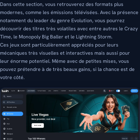
Dans cette section, vous retrouverez des formats plus
modernes, comme les émissions télévisées. Avec la présence
notamment du leader du genre Evolution, vous pourrez
découvrir des titres très volatiles avec entre autres le Crazy
Time, le Monopoly Big Baller et le Lightning Storm.
Ces jeux sont particulièrement appréciés pour leurs
mécaniques très visuelles et interactives mais aussi pour
leur énorme potentiel. Même avec de petites mises, vous
pouvez prétendre à de très beaux gains, si la chance est de
votre côté.