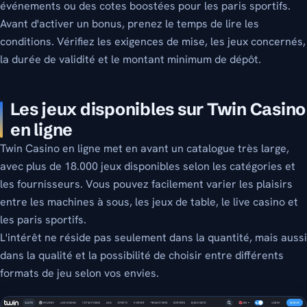
événements ou des cotes boostées pour les paris sportifs.
Avant d'activer un bonus, prenez le temps de lire les
conditions. Vérifiez les exigences de mise, les jeux concernés,
la durée de validité et le montant minimum de dépôt.
Les jeux disponibles sur Twin Casino
en ligne
Twin Casino en ligne met en avant un catalogue très large,
avec plus de 18.000 jeux disponibles selon les catégories et
les fournisseurs. Vous pouvez facilement varier les plaisirs
entre les machines à sous, les jeux de table, le live casino et
les paris sportifs.
L'intérêt ne réside pas seulement dans la quantité, mais aussi
dans la qualité et la possibilité de choisir entre différents
formats de jeu selon vos envies.