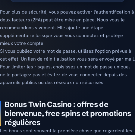
Pour plus de sécurité, vous pouvez activer l'authentification à
deux facteurs (2FA) peut être mise en place. Nous vous le
recommandons vivement. Elle ajoute une étape
supplémentaire lorsque vous vous connectez et protège
mieux votre compte.
Si vous oubliez votre mot de passe, utilisez l'option prévue à
cet effet. Un lien de réinitialisation vous sera envoyé par mail.
Pour limiter les risques, choisissez un mot de passe unique,
ne le partagez pas et évitez de vous connecter depuis des
appareils publics ou des réseaux non sécurisés.
Bonus Twin Casino : offres de
bienvenue, free spins et promotions
régulières
Les bonus sont souvent la première chose que regardent les