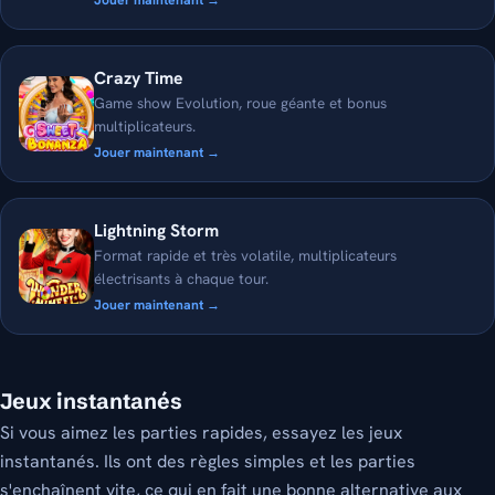
Jouer maintenant →
Crazy Time
Game show Evolution, roue géante et bonus
multiplicateurs.
Jouer maintenant →
Lightning Storm
Format rapide et très volatile, multiplicateurs
électrisants à chaque tour.
Jouer maintenant →
Jeux instantanés
Si vous aimez les parties rapides, essayez les jeux
instantanés. Ils ont des règles simples et les parties
s'enchaînent vite, ce qui en fait une bonne alternative aux