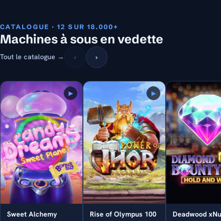
CATALOGUE · 12 SUR 18.000+
Machines à sous en vedette
‹
›
Tout le catalogue →
▶
▶
Sweet Alchemy
Rise of Olympus 100
Deadwood xN