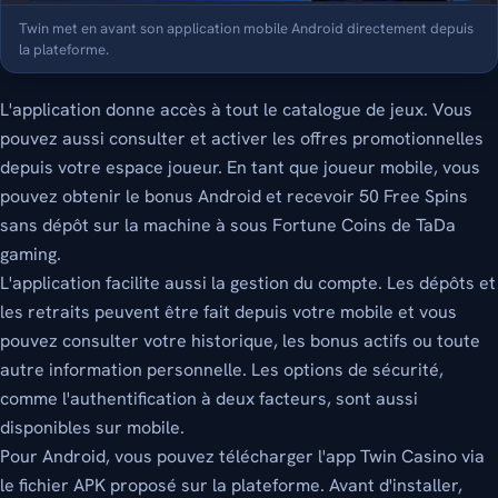
Twin met en avant son application mobile Android directement depuis
la plateforme.
L'application donne accès à tout le catalogue de jeux. Vous
pouvez aussi consulter et activer les offres promotionnelles
depuis votre espace joueur. En tant que joueur mobile, vous
pouvez obtenir le bonus Android et recevoir 50 Free Spins
sans dépôt sur la machine à sous Fortune Coins de TaDa
gaming.
L'application facilite aussi la gestion du compte. Les dépôts et
les retraits peuvent être fait depuis votre mobile et vous
pouvez consulter votre historique, les bonus actifs ou toute
autre information personnelle. Les options de sécurité,
comme l'authentification à deux facteurs, sont aussi
disponibles sur mobile.
Pour Android, vous pouvez télécharger l'app Twin Casino via
le fichier APK proposé sur la plateforme. Avant d'installer,