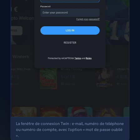
La fenêtre de connexion Twin : e-mail, numéro de téléphone
ou numéro de compte, avec l'option « mot de passe oublié
».