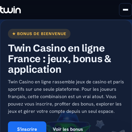
Bonus
★ BONUS DE BIENVENUE
Twin Casino en ligne
Jeux
France : jeux, bonus &
Paris Sportifs
application
Application
Twin Casino en ligne rassemble jeux de casino et paris
sportifs sur une seule plateforme. Pour les joueurs
français, cette combinaison est un vrai atout. Vous
Paiements
pouvez vous inscrire, profiter des bonus, explorer les
jeux et gérer votre compte depuis un seul espace.
FAQ
S'inscrire
Voir les bonus