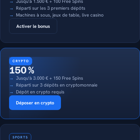
Jusqu'à
1.500 €
+ 100 Free Spins
Réparti sur les 3 premiers dépôts
Machines à sous, jeux de table, live casino
Activer le bonus
CRYPTO
150 %
Jusqu'à
3.000 €
+ 150 Free Spins
Réparti sur 3 dépôts en cryptomonnaie
Dépôt en crypto requis
Déposer en crypto
SPORTS