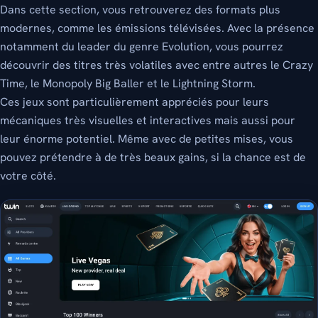
Dans cette section, vous retrouverez des formats plus
modernes, comme les émissions télévisées. Avec la présence
notamment du leader du genre Evolution, vous pourrez
découvrir des titres très volatiles avec entre autres le Crazy
Time, le Monopoly Big Baller et le Lightning Storm.
Ces jeux sont particulièrement appréciés pour leurs
mécaniques très visuelles et interactives mais aussi pour
leur énorme potentiel. Même avec de petites mises, vous
pouvez prétendre à de très beaux gains, si la chance est de
votre côté.