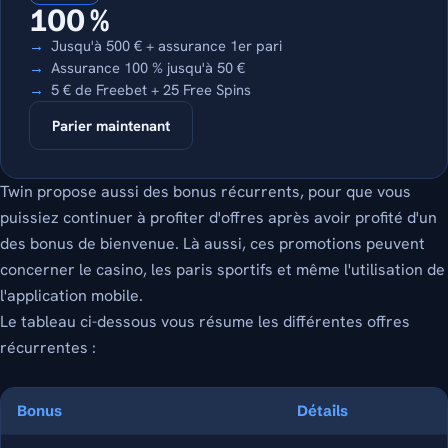
100 %
Jusqu'à
500 €
+ assurance 1er pari
Assurance 100 % jusqu'à
50 €
5 €
de Freebet + 25 Free Spins
Parier maintenant
Twin propose aussi des bonus récurrents, pour que vous
puissiez continuer à profiter d'offres après avoir profité d'un
des bonus de bienvenue. Là aussi, ces promotions peuvent
concerner le casino, les paris sportifs et même l'utilisation de
l'application mobile.
Le tableau ci-dessous vous résume les différentes offres
récurrentes :
Bonus
Détails