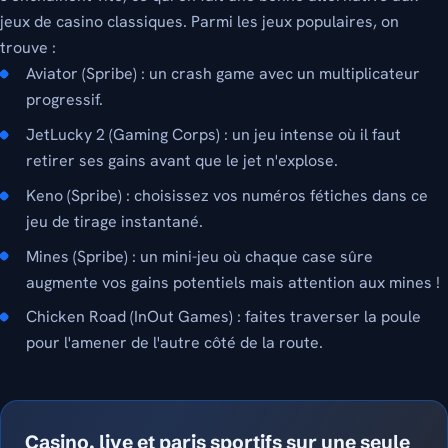
jeux de casino classiques. Parmi les jeux populaires, on
trouve :
Aviator (Spribe) : un crash game avec un multiplicateur
progressif.
JetLucky 2 (Gaming Corps) : un jeu intense où il faut
retirer ses gains avant que le jet n'explose.
Keno (Spribe) : choisissez vos numéros fétiches dans ce
jeu de tirage instantané.
Mines (Spribe) : un mini-jeu où chaque case sûre
augmente vos gains potentiels mais attention aux mines !
Chicken Road (InOut Games) : faites traverser la poule
pour l'amener de l'autre côté de la route.
Casino, live et paris sportifs sur une seule