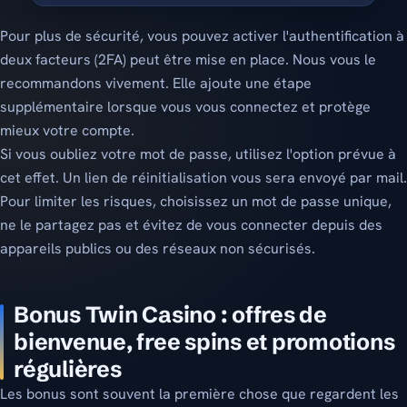
Pour plus de sécurité, vous pouvez activer l'authentification à
deux facteurs (2FA) peut être mise en place. Nous vous le
recommandons vivement. Elle ajoute une étape
supplémentaire lorsque vous vous connectez et protège
mieux votre compte.
Si vous oubliez votre mot de passe, utilisez l'option prévue à
cet effet. Un lien de réinitialisation vous sera envoyé par mail.
Pour limiter les risques, choisissez un mot de passe unique,
ne le partagez pas et évitez de vous connecter depuis des
appareils publics ou des réseaux non sécurisés.
Bonus Twin Casino : offres de
bienvenue, free spins et promotions
régulières
Les bonus sont souvent la première chose que regardent les