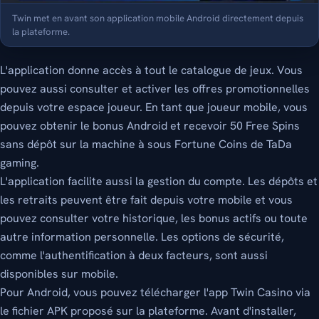
Twin met en avant son application mobile Android directement depuis
la plateforme.
L'application donne accès à tout le catalogue de jeux. Vous
pouvez aussi consulter et activer les offres promotionnelles
depuis votre espace joueur. En tant que joueur mobile, vous
pouvez obtenir le bonus Android et recevoir 50 Free Spins
sans dépôt sur la machine à sous Fortune Coins de TaDa
gaming.
L'application facilite aussi la gestion du compte. Les dépôts et
les retraits peuvent être fait depuis votre mobile et vous
pouvez consulter votre historique, les bonus actifs ou toute
autre information personnelle. Les options de sécurité,
comme l'authentification à deux facteurs, sont aussi
disponibles sur mobile.
Pour Android, vous pouvez télécharger l'app Twin Casino via
le fichier APK proposé sur la plateforme. Avant d'installer,