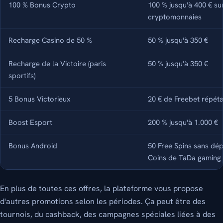
100 % Bonus Crypto
100 % jusqu'à
400 €
sur
cryptomonnaies
Recharge Casino de 50 %
50 % jusqu'à
350 €
Recharge de la Victoire (paris
50 % jusqu'à
350 €
sportifs)
5 Bonus Victorieux
20 €
de Freebet répétab
Boost Esport
200 % jusqu'à
1.000 €
Bonus Android
50 Free Spins sans dép
Coins de TaDa gaming
En plus de toutes ces offres, la plateforme vous propose
d'autres promotions selon les périodes. Ça peut être des
tournois, du cashback, des campagnes spéciales liées à des