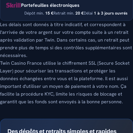
Portefeuilles électroniques
Dépôt min.
15 €
Retrait min.
20 €
Délai
1 à 3 jours ouvrés
Les délais sont donnés à titre indicatif, et correspondent à
l'arrivée de votre argent sur votre compte suite à un retrait
après validation par Twin. Dans certains cas, un retrait peut
prendre plus de temps si des contrôles supplémentaires sont
nécessaires.
Twin Casino France utilise le chiffrement SSL (Secure Socket
Layer) pour sécuriser les transactions et protéger les
données échangées entre vous et la plateforme. Il est aussi
important d'utiliser un moyen de paiement à votre nom. Ça
facilite la procédure KYC, limite les risques de blocage et
garantit que les fonds sont envoyés à la bonne personne.
Des dépôts et retraits simples et rapides