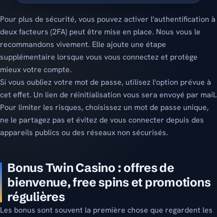
Pour plus de sécurité, vous pouvez activer l'authentification à
deux facteurs (2FA) peut être mise en place. Nous vous le
recommandons vivement. Elle ajoute une étape
supplémentaire lorsque vous vous connectez et protège
mieux votre compte.
Si vous oubliez votre mot de passe, utilisez l'option prévue à
cet effet. Un lien de réinitialisation vous sera envoyé par mail.
Pour limiter les risques, choisissez un mot de passe unique,
ne le partagez pas et évitez de vous connecter depuis des
appareils publics ou des réseaux non sécurisés.
Bonus Twin Casino : offres de
bienvenue, free spins et promotions
régulières
Les bonus sont souvent la première chose que regardent les