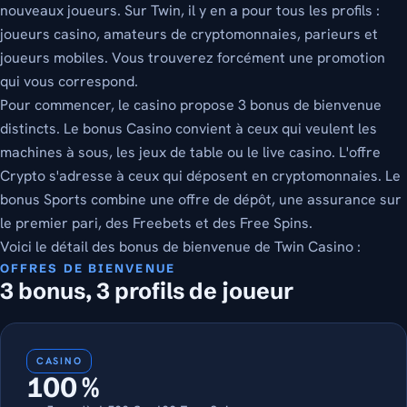
nouveaux joueurs. Sur Twin, il y en a pour tous les profils :
joueurs casino, amateurs de cryptomonnaies, parieurs et
joueurs mobiles. Vous trouverez forcément une promotion
qui vous correspond.
Pour commencer, le casino propose 3 bonus de bienvenue
distincts. Le bonus Casino convient à ceux qui veulent les
machines à sous, les jeux de table ou le live casino. L'offre
Crypto s'adresse à ceux qui déposent en cryptomonnaies. Le
bonus Sports combine une offre de dépôt, une assurance sur
le premier pari, des Freebets et des Free Spins.
Voici le détail des bonus de bienvenue de Twin Casino :
OFFRES DE BIENVENUE
3 bonus, 3 profils de joueur
CASINO
100 %