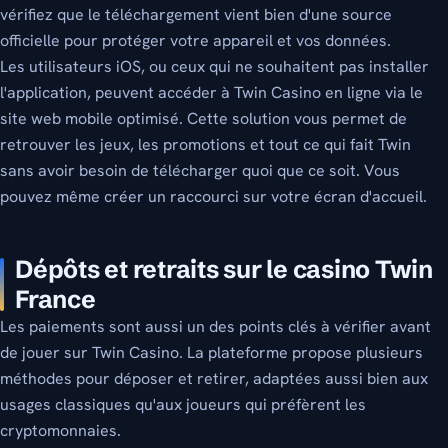
vérifiez que le téléchargement vient bien d'une source
officielle pour protéger votre appareil et vos données.
Les utilisateurs iOS, ou ceux qui ne souhaitent pas installer
l'application, peuvent accéder à Twin Casino en ligne via le
site web mobile optimisé. Cette solution vous permet de
retrouver les jeux, les promotions et tout ce qui fait Twin
sans avoir besoin de télécharger quoi que ce soit. Vous
pouvez même créer un raccourci sur votre écran d'accueil.
Dépôts et retraits sur le casino Twin
France
Les paiements sont aussi un des points clés à vérifier avant
de jouer sur Twin Casino. La plateforme propose plusieurs
méthodes pour déposer et retirer, adaptées aussi bien aux
usages classiques qu'aux joueurs qui préfèrent les
cryptomonnaies.