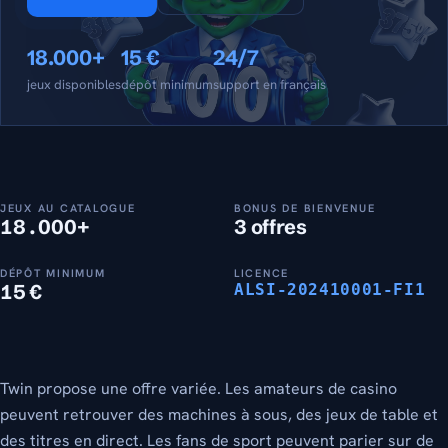
S'inscrire
18.000+
15 €
24/7
jeux disponibles
dépôt minimum
support en français
JEUX AU CATALOGUE
BONUS DE BIENVENUE
18.000+
3 offres
DÉPÔT MINIMUM
LICENCE
15 €
ALSI-202410001-FI1
Twin propose une offre variée. Les amateurs de casino
peuvent retrouver des machines à sous, des jeux de table et
des titres en direct. Les fans de sport peuvent parier sur de