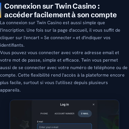
Connexion sur Twin Casino :
accéder facilement à son compte
La connexion sur Twin Casino est aussi simple que
l'inscription. Une fois sur la page d'accueil, il vous suffit de
cliquer sur l'encart « Se connecter » et d'indiquer vos
identifiants.
Vous pouvez vous connecter avec votre adresse email et
votre mot de passe, simple et efficace. Twin vous permet
aussi de se connecter avec votre numéro de téléphone ou de
compte. Cette flexibilité rend l'accès à la plateforme encore
plus facile, surtout si vous l'utilisez depuis plusieurs
appareils.