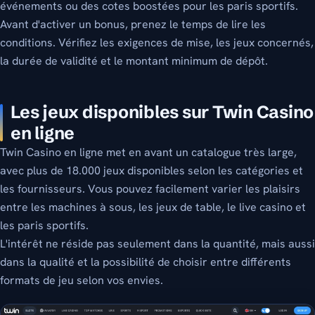
événements ou des cotes boostées pour les paris sportifs.
Avant d'activer un bonus, prenez le temps de lire les
conditions. Vérifiez les exigences de mise, les jeux concernés,
la durée de validité et le montant minimum de dépôt.
Les jeux disponibles sur Twin Casino
en ligne
Twin Casino en ligne met en avant un catalogue très large,
avec plus de 18.000 jeux disponibles selon les catégories et
les fournisseurs. Vous pouvez facilement varier les plaisirs
entre les machines à sous, les jeux de table, le live casino et
les paris sportifs.
L'intérêt ne réside pas seulement dans la quantité, mais aussi
dans la qualité et la possibilité de choisir entre différents
formats de jeu selon vos envies.