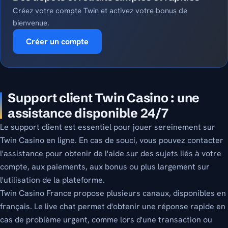
Créez votre compte Twin et activez votre bonus de
bienvenue.
Créer un compte
Support client Twin Casino : une
assistance disponible 24/7
Le support client est essentiel pour jouer sereinement sur
Twin Casino en ligne. En cas de souci, vous pouvez contacter
l'assistance pour obtenir de l'aide sur des sujets liés à votre
compte, aux paiements, aux bonus ou plus largement sur
l'utilisation de la plateforme.
Twin Casino France propose plusieurs canaux, disponibles en
français. Le live chat permet d'obtenir une réponse rapide en
cas de problème urgent, comme lors d'une transaction ou