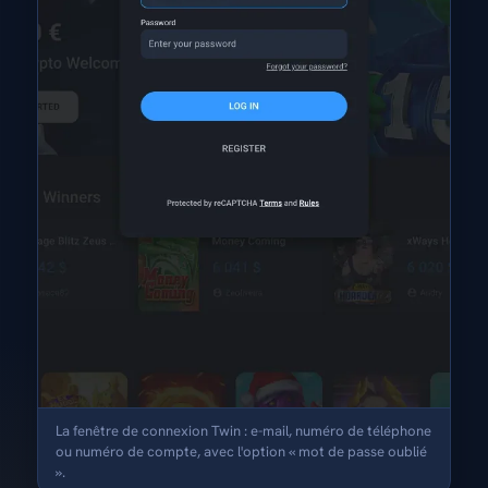
La fenêtre de connexion Twin : e-mail, numéro de téléphone
ou numéro de compte, avec l'option « mot de passe oublié
».