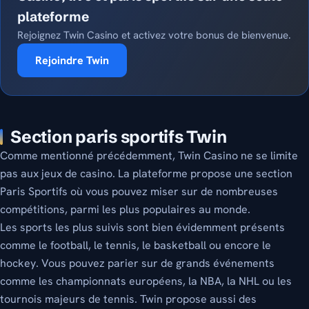
plateforme
Rejoignez Twin Casino et activez votre bonus de bienvenue.
Rejoindre Twin
Section paris sportifs Twin
Comme mentionné précédemment, Twin Casino ne se limite
pas aux jeux de casino. La plateforme propose une section
Paris Sportifs où vous pouvez miser sur de nombreuses
compétitions, parmi les plus populaires au monde.
Les sports les plus suivis sont bien évidemment présents
comme le football, le tennis, le basketball ou encore le
hockey. Vous pouvez parier sur de grands événements
comme les championnats européens, la NBA, la NHL ou les
tournois majeurs de tennis. Twin propose aussi des