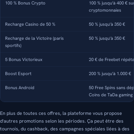
100 % Bonus Crypto
100 % jusqu'à
400 €
sur
cryptomonnaies
Recharge Casino de 50 %
50 % jusqu'à
350 €
Recharge de la Victoire (paris
50 % jusqu'à
350 €
sportifs)
5 Bonus Victorieux
20 €
de Freebet répétab
Boost Esport
200 % jusqu'à
1.000 €
Bonus Android
50 Free Spins sans dép
Coins de TaDa gaming
En plus de toutes ces offres, la plateforme vous propose
d'autres promotions selon les périodes. Ça peut être des
tournois, du cashback, des campagnes spéciales liées à des