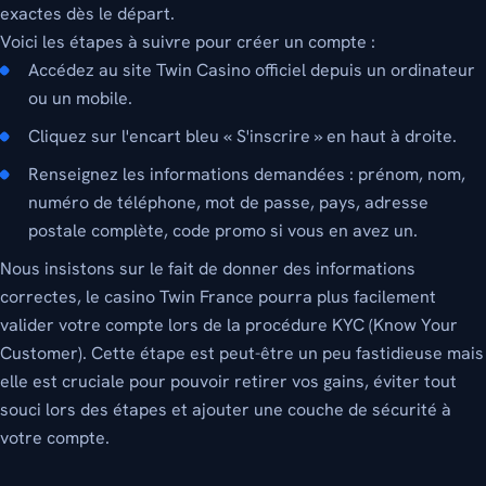
exactes dès le départ.
Voici les étapes à suivre pour créer un compte :
Accédez au site Twin Casino officiel depuis un ordinateur
ou un mobile.
Cliquez sur l'encart bleu « S'inscrire » en haut à droite.
Renseignez les informations demandées : prénom, nom,
numéro de téléphone, mot de passe, pays, adresse
postale complète, code promo si vous en avez un.
Nous insistons sur le fait de donner des informations
correctes, le casino Twin France pourra plus facilement
valider votre compte lors de la procédure KYC (Know Your
Customer). Cette étape est peut-être un peu fastidieuse mais
elle est cruciale pour pouvoir retirer vos gains, éviter tout
souci lors des étapes et ajouter une couche de sécurité à
votre compte.