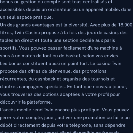
bonus ou gestion du compte sont tous centralisés et
accessibles depuis un ordinateur ou un appareil mobile, dans
un seul espace pratique.
Un des grands avantages est la diversité. Avec plus de 18.000
titres, Twin Casino propose à la fois des jeux de casino, des
tables en direct et toute une section dédiée aux paris
sportifs. Vous pouvez passer facilement d'une machine à
sous à un match de foot ou de basket, selon vos envies.
Les bonus constituent aussi un point fort. Le casino Twin
propose des offres de bienvenue, des promotions
récurrentes, du cashback et organise des tournois et
d'autres campagnes spéciales. En tant que nouveau joueur,
vous trouverez des options adaptées à votre profil pour
découvrir la plateforme.
L'accès mobile rend Twin encore plus pratique. Vous pouvez
gérer votre compte, jouer, activer une promotion ou faire un
dépôt directement depuis votre téléphone, sans dépendre
d'un ordinateur. Le support client disponible en français