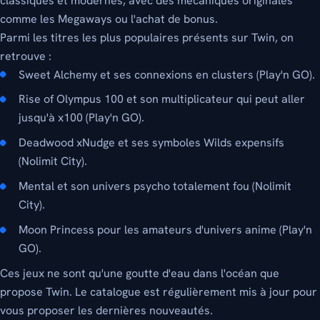
classiques et modernes, avec des mécaniques originales
comme les Megaways ou l'achat de bonus.
Parmi les titres les plus populaires présents sur Twin, on
retrouve :
Sweet Alchemy et ses connexions en clusters (Play'n GO).
Rise of Olympus 100 et son multiplicateur qui peut aller
jusqu'à x100 (Play'n GO).
Deadwood xNudge et ses symboles Wilds expensifs
(Nolimit City).
Mental et son univers psycho totalement fou (Nolimit
City).
Moon Princess pour les amateurs d'univers anime (Play'n
GO).
Ces jeux ne sont qu'une goutte d'eau dans l'océan que
propose Twin. Le catalogue est régulièrement mis à jour pour
vous proposer les dernières nouveautés.