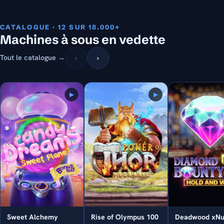
CATALOGUE · 12 SUR 18.000+
Machines à sous en vedette
‹
›
Tout le catalogue →
▶
▶
Sweet Alchemy
Rise of Olympus 100
Deadwood xN