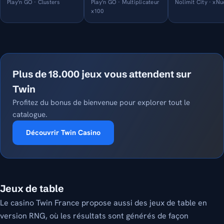
Play'n GO · Clusters
Play'n GO · Multiplicateur
Nolimit City · xN
x100
Plus de 18.000 jeux vous attendent sur
Twin
Profitez du bonus de bienvenue pour explorer tout le
catalogue.
Découvrir Twin Casino
Jeux de table
Le casino Twin France propose aussi des jeux de table en
version RNG, où les résultats sont générés de façon