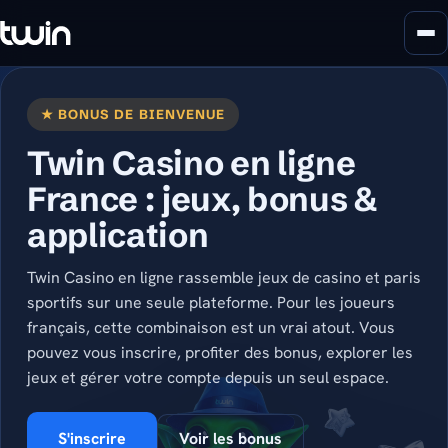
Bonus
★ BONUS DE BIENVENUE
Twin Casino en ligne
Jeux
France : jeux, bonus &
Paris Sportifs
application
Application
Twin Casino en ligne rassemble jeux de casino et paris
sportifs sur une seule plateforme. Pour les joueurs
français, cette combinaison est un vrai atout. Vous
Paiements
pouvez vous inscrire, profiter des bonus, explorer les
jeux et gérer votre compte depuis un seul espace.
FAQ
S'inscrire
Voir les bonus