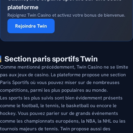
plateforme
Rejoignez Twin Casino et activez votre bonus de bienvenue.
Rejoindre Twin
Section paris sportifs Twin
Comme mentionné précédemment, Twin Casino ne se limite
pas aux jeux de casino. La plateforme propose une section
Paris Sportifs où vous pouvez miser sur de nombreuses
compétitions, parmi les plus populaires au monde.
Les sports les plus suivis sont bien évidemment présents
comme le football, le tennis, le basketball ou encore le
hockey. Vous pouvez parier sur de grands événements
comme les championnats européens, la NBA, la NHL ou les
tournois majeurs de tennis. Twin propose aussi des