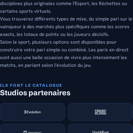
disciplines plus originales comme l'Esport, les fléchettes ou
certains sports virtuels.
Vous trouverez différents types de mise, du simple pari sur le
vainqueur à des marchés plus spécifiques comme les scores
exacts, les totaux de points ou les joueurs décisifs.
Selon le sport, plusieurs options sont disponibles pour
construire votre pari simple ou combiné. Les paris en direct
sont aussi une belle occasion de vivre plus intensément les
matchs, en pariant selon l'évolution du jeu.
ILS FONT LE CATALOGUE
Studios partenaires