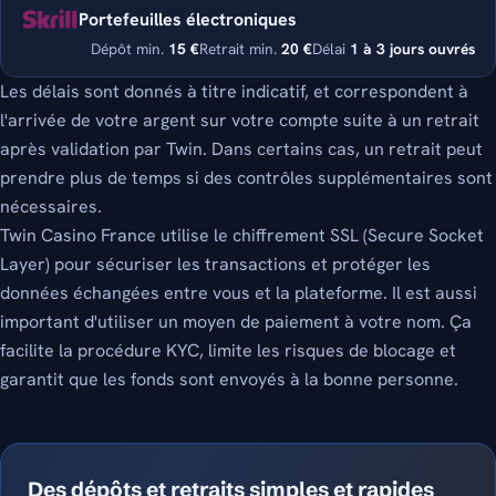
Portefeuilles électroniques
Dépôt min.
15 €
Retrait min.
20 €
Délai
1 à 3 jours ouvrés
Les délais sont donnés à titre indicatif, et correspondent à
l'arrivée de votre argent sur votre compte suite à un retrait
après validation par Twin. Dans certains cas, un retrait peut
prendre plus de temps si des contrôles supplémentaires sont
nécessaires.
Twin Casino France utilise le chiffrement SSL (Secure Socket
Layer) pour sécuriser les transactions et protéger les
données échangées entre vous et la plateforme. Il est aussi
important d'utiliser un moyen de paiement à votre nom. Ça
facilite la procédure KYC, limite les risques de blocage et
garantit que les fonds sont envoyés à la bonne personne.
Des dépôts et retraits simples et rapides