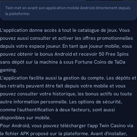
Twin met en avant son application mobile Android directement depuis
la plateforme.
L'application donne accès à tout le catalogue de jeux. Vous
pouvez aussi consulter et activer les offres promotionnelles
depuis votre espace joueur. En tant que joueur mobile, vous
pouvez obtenir le bonus Android et recevoir 50 Free Spins
sans dépôt sur la machine à sous Fortune Coins de TaDa
gaming.
L'application facilite aussi la gestion du compte. Les dépôts et
les retraits peuvent être fait depuis votre mobile et vous
pouvez consulter votre historique, les bonus actifs ou toute
autre information personnelle. Les options de sécurité,
comme l'authentification à deux facteurs, sont aussi
disponibles sur mobile.
Pour Android, vous pouvez télécharger l'app Twin Casino via
le fichier APK proposé sur la plateforme. Avant d'installer,