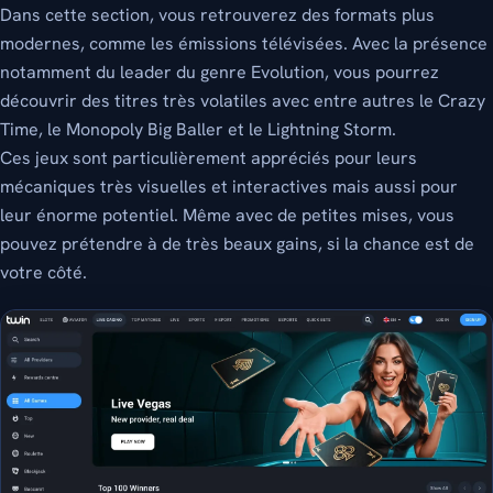
Dans cette section, vous retrouverez des formats plus
modernes, comme les émissions télévisées. Avec la présence
notamment du leader du genre Evolution, vous pourrez
découvrir des titres très volatiles avec entre autres le Crazy
Time, le Monopoly Big Baller et le Lightning Storm.
Ces jeux sont particulièrement appréciés pour leurs
mécaniques très visuelles et interactives mais aussi pour
leur énorme potentiel. Même avec de petites mises, vous
pouvez prétendre à de très beaux gains, si la chance est de
votre côté.