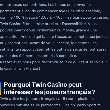
nombreuses compétitions. Les bonus de bienvenue
permettent aussi de commencer avec une offre spéciale,
comme 100 % jusqu'à
1.500 €
+ 100 Free Spins pour le casino.
Twin Casino France mise aussi sur l'accessibilité. Vous
pouvez jouer depuis ordinateur ou mobile, grâce à une
application Android qui facilite l'accès au compte, aux jeux et
aux promotions. Avant de vous inscrire, les dépôts, les
retraits, le support client et les outils de sécurité font aussi
partie des éléments essentiels à connaître.
Restez avec nous pour découvrir tout ce qu'il faut savoir sur
le casino Twin France !
Pourquoi Twin Casino peut
intéresser les joueurs français ?
Twin attire les joueurs français car il réunit plusieurs
services sur une seule plateforme. Casino, paris sportifs,