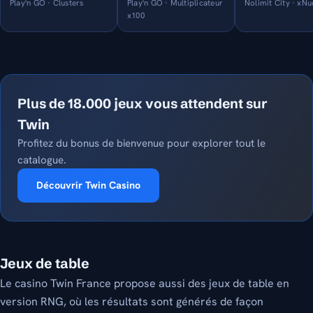
Play'n GO · Clusters
Play'n GO · Multiplicateur
Nolimit City · xN
x100
Plus de 18.000 jeux vous attendent sur
Twin
Profitez du bonus de bienvenue pour explorer tout le
catalogue.
Découvrir Twin Casino
Jeux de table
Le casino Twin France propose aussi des jeux de table en
version RNG, où les résultats sont générés de façon