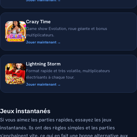
Jouer maintenant →
Crazy Time
Game show Evolution, roue géante et bonus
multiplicateurs.
Jouer maintenant →
Lightning Storm
Format rapide et très volatile, multiplicateurs
électrisants à chaque tour.
Jouer maintenant →
Jeux instantanés
Si vous aimez les parties rapides, essayez les jeux
instantanés. Ils ont des règles simples et les parties
s'enchaînent vite, ce qui en fait une bonne alternative aux