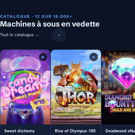
CATALOGUE · 12 SUR 18.000+
Machines à sous en vedette
‹
›
Tout le catalogue →
▶
▶
Sweet Alchemy
Rise of Olympus 100
Deadwood xN