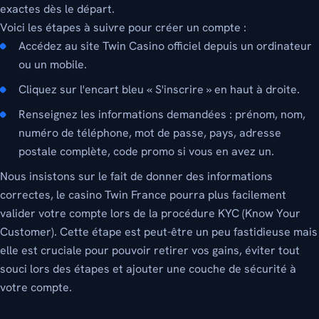
exactes dès le départ.
Voici les étapes à suivre pour créer un compte :
Accédez au site Twin Casino officiel depuis un ordinateur
ou un mobile.
Cliquez sur l'encart bleu « S'inscrire » en haut à droite.
Renseignez les informations demandées : prénom, nom,
numéro de téléphone, mot de passe, pays, adresse
postale complète, code promo si vous en avez un.
Nous insistons sur le fait de donner des informations
correctes, le casino Twin France pourra plus facilement
valider votre compte lors de la procédure KYC (Know Your
Customer). Cette étape est peut-être un peu fastidieuse mais
elle est cruciale pour pouvoir retirer vos gains, éviter tout
souci lors des étapes et ajouter une couche de sécurité à
votre compte.