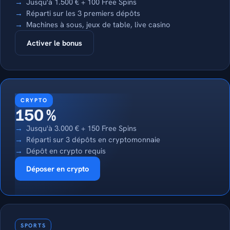
Jusqu'à
1.500 €
+ 100 Free Spins
Réparti sur les 3 premiers dépôts
Machines à sous, jeux de table, live casino
Activer le bonus
CRYPTO
150 %
Jusqu'à
3.000 €
+ 150 Free Spins
Réparti sur 3 dépôts en cryptomonnaie
Dépôt en crypto requis
Déposer en crypto
SPORTS