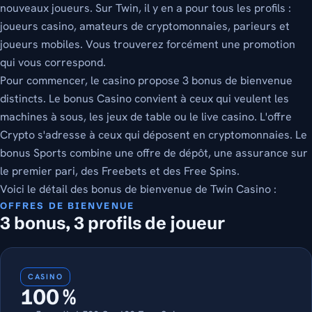
nouveaux joueurs. Sur Twin, il y en a pour tous les profils :
joueurs casino, amateurs de cryptomonnaies, parieurs et
joueurs mobiles. Vous trouverez forcément une promotion
qui vous correspond.
Pour commencer, le casino propose 3 bonus de bienvenue
distincts. Le bonus Casino convient à ceux qui veulent les
machines à sous, les jeux de table ou le live casino. L'offre
Crypto s'adresse à ceux qui déposent en cryptomonnaies. Le
bonus Sports combine une offre de dépôt, une assurance sur
le premier pari, des Freebets et des Free Spins.
Voici le détail des bonus de bienvenue de Twin Casino :
OFFRES DE BIENVENUE
3 bonus, 3 profils de joueur
CASINO
100 %