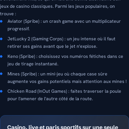
jeux de casino classiques. Parmi les jeux populaires, on
trouve :
Aviator (Spribe) : un crash game avec un multiplicateur
progressif.
JetLucky 2 (Gaming Corps) : un jeu intense où il faut
retirer ses gains avant que le jet n'explose.
Keno (Spribe) : choisissez vos numéros fétiches dans ce
jeu de tirage instantané.
Mines (Spribe) : un mini-jeu où chaque case sûre
augmente vos gains potentiels mais attention aux mines !
Chicken Road (InOut Games) : faites traverser la poule
pour l'amener de l'autre côté de la route.
Casino, live et paris sportifs sur une seule