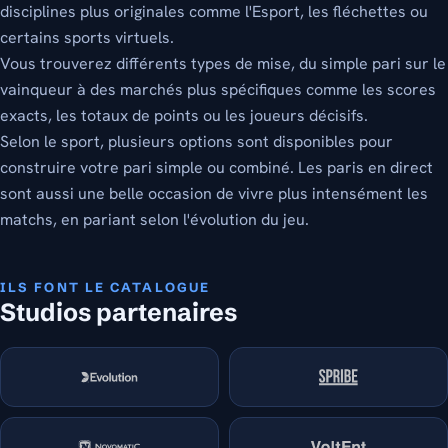
disciplines plus originales comme l'Esport, les fléchettes ou
certains sports virtuels.
Vous trouverez différents types de mise, du simple pari sur le
vainqueur à des marchés plus spécifiques comme les scores
exacts, les totaux de points ou les joueurs décisifs.
Selon le sport, plusieurs options sont disponibles pour
construire votre pari simple ou combiné. Les paris en direct
sont aussi une belle occasion de vivre plus intensément les
matchs, en pariant selon l'évolution du jeu.
ILS FONT LE CATALOGUE
Studios partenaires