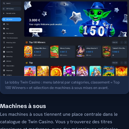
Le lobby Twin Casino : menu latéral par catégories, classement « Top
100 Winners » et sélection de machines à sous mises en avant.
Machines à sous
Les machines à sous tiennent une place centrale dans le
catalogue de Twin Casino. Vous y trouverez des titres