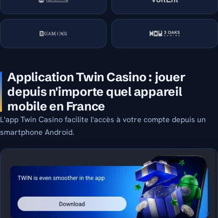
Application Twin Casino : jouer
depuis n'importe quel appareil
mobile en France
L'app Twin Casino facilite l'accès à votre compte depuis un
smartphone Android.