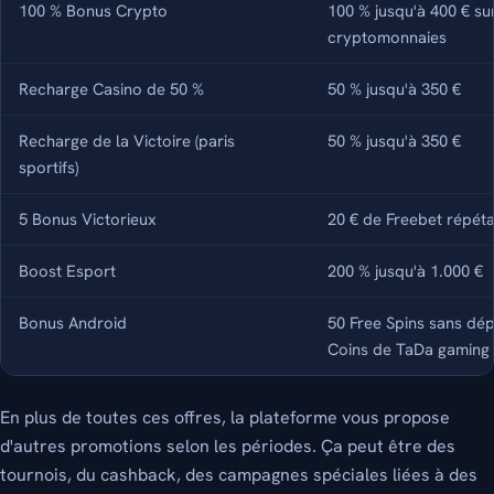
100 % Bonus Crypto
100 % jusqu'à
400 €
sur
cryptomonnaies
Recharge Casino de 50 %
50 % jusqu'à
350 €
Recharge de la Victoire (paris
50 % jusqu'à
350 €
sportifs)
5 Bonus Victorieux
20 €
de Freebet répétab
Boost Esport
200 % jusqu'à
1.000 €
Bonus Android
50 Free Spins sans dép
Coins de TaDa gaming
En plus de toutes ces offres, la plateforme vous propose
d'autres promotions selon les périodes. Ça peut être des
tournois, du cashback, des campagnes spéciales liées à des