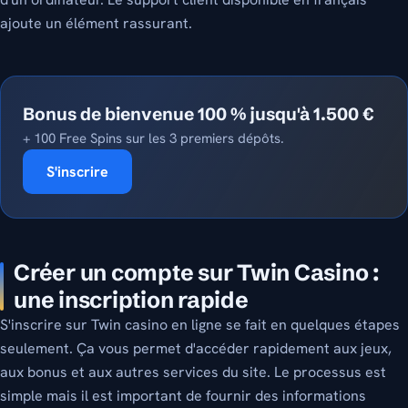
ajoute un élément rassurant.
Bonus de bienvenue 100 % jusqu'à 1.500 €
+ 100 Free Spins sur les 3 premiers dépôts.
S'inscrire
Créer un compte sur Twin Casino :
une inscription rapide
S'inscrire sur Twin casino en ligne se fait en quelques étapes
seulement. Ça vous permet d'accéder rapidement aux jeux,
aux bonus et aux autres services du site. Le processus est
simple mais il est important de fournir des informations