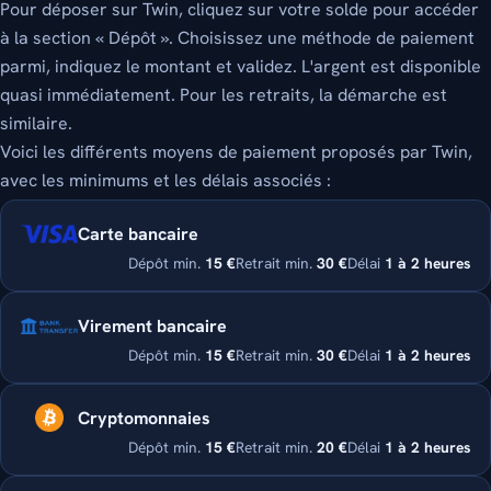
Pour déposer sur Twin, cliquez sur votre solde pour accéder
à la section « Dépôt ». Choisissez une méthode de paiement
parmi, indiquez le montant et validez. L'argent est disponible
quasi immédiatement. Pour les retraits, la démarche est
similaire.
Voici les différents moyens de paiement proposés par Twin,
avec les minimums et les délais associés :
Carte bancaire
Dépôt min.
15 €
Retrait min.
30 €
Délai
1 à 2 heures
Virement bancaire
Dépôt min.
15 €
Retrait min.
30 €
Délai
1 à 2 heures
Cryptomonnaies
Dépôt min.
15 €
Retrait min.
20 €
Délai
1 à 2 heures