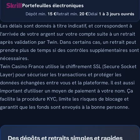
Portefeuilles électroniques
Dépôt min.
15 €
Retrait min.
20 €
Délai
1 à 3 jours ouvrés
Les délais sont donnés à titre indicatif, et correspondent à
l'arrivée de votre argent sur votre compte suite à un retrait
après validation par Twin. Dans certains cas, un retrait peut
prendre plus de temps si des contrôles supplémentaires sont
nécessaires.
Twin Casino France utilise le chiffrement SSL (Secure Socket
Layer) pour sécuriser les transactions et protéger les
données échangées entre vous et la plateforme. Il est aussi
important d'utiliser un moyen de paiement à votre nom. Ça
facilite la procédure KYC, limite les risques de blocage et
garantit que les fonds sont envoyés à la bonne personne.
Des dépôts et retraits simples et rapides