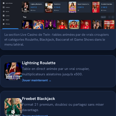
La section Live Casino de Twin : tables animées par de vrais croupiers
et catégories Roulette, Blackjack, Baccarat et Game Shows dans le
menu latéral.
Lightning Roulette
Table en direct animée par un vrai croupier,
multiplicateurs aléatoires jusqu'à x500.
Jouer maintenant →
Freebet Blackjack
Format 21 premium, doublez ou partagez sans miser
davantage.