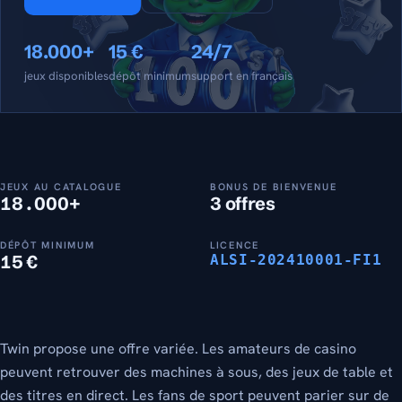
S'inscrire
18.000+
15 €
24/7
jeux disponibles
dépôt minimum
support en français
JEUX AU CATALOGUE
BONUS DE BIENVENUE
18.000+
3 offres
DÉPÔT MINIMUM
LICENCE
15 €
ALSI-202410001-FI1
Twin propose une offre variée. Les amateurs de casino
peuvent retrouver des machines à sous, des jeux de table et
des titres en direct. Les fans de sport peuvent parier sur de