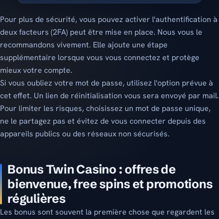
Pour plus de sécurité, vous pouvez activer l'authentification à
deux facteurs (2FA) peut être mise en place. Nous vous le
recommandons vivement. Elle ajoute une étape
supplémentaire lorsque vous vous connectez et protège
mieux votre compte.
Si vous oubliez votre mot de passe, utilisez l'option prévue à
cet effet. Un lien de réinitialisation vous sera envoyé par mail.
Pour limiter les risques, choisissez un mot de passe unique,
ne le partagez pas et évitez de vous connecter depuis des
appareils publics ou des réseaux non sécurisés.
Bonus Twin Casino : offres de
bienvenue, free spins et promotions
régulières
Les bonus sont souvent la première chose que regardent les