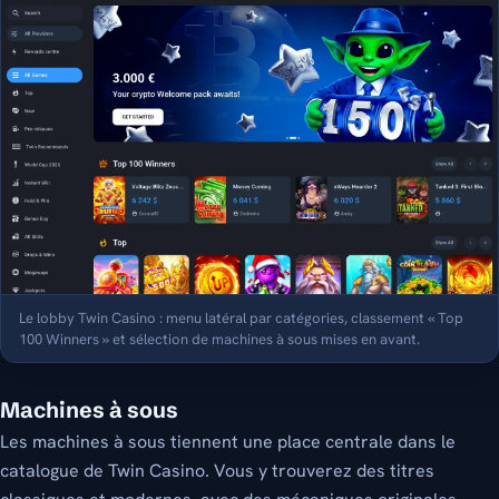
Le lobby Twin Casino : menu latéral par catégories, classement « Top
100 Winners » et sélection de machines à sous mises en avant.
Machines à sous
Les machines à sous tiennent une place centrale dans le
catalogue de Twin Casino. Vous y trouverez des titres