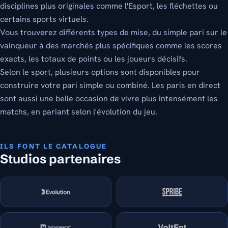
disciplines plus originales comme l'Esport, les fléchettes ou
certains sports virtuels.
Vous trouverez différents types de mise, du simple pari sur le
vainqueur à des marchés plus spécifiques comme les scores
exacts, les totaux de points ou les joueurs décisifs.
Selon le sport, plusieurs options sont disponibles pour
construire votre pari simple ou combiné. Les paris en direct
sont aussi une belle occasion de vivre plus intensément les
matchs, en pariant selon l'évolution du jeu.
ILS FONT LE CATALOGUE
Studios partenaires