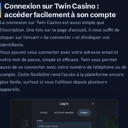
Connexion sur Twin Casino :
accéder facilement à son compte
La connexion sur Twin Casino est aussi simple que
l'inscription. Une fois sur la page d'accueil, il vous suffit de
cliquer sur l'encart « Se connecter » et d'indiquer vos
identifiants.
Vous pouvez vous connecter avec votre adresse email et
votre mot de passe, simple et efficace. Twin vous permet
aussi de se connecter avec votre numéro de téléphone ou de
compte. Cette flexibilité rend l'accès à la plateforme encore
plus facile, surtout si vous l'utilisez depuis plusieurs
appareils.