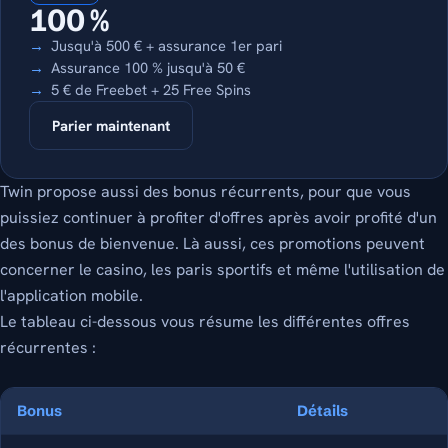
100 %
Jusqu'à
500 €
+ assurance 1er pari
Assurance 100 % jusqu'à
50 €
5 €
de Freebet + 25 Free Spins
Parier maintenant
Twin propose aussi des bonus récurrents, pour que vous
puissiez continuer à profiter d'offres après avoir profité d'un
des bonus de bienvenue. Là aussi, ces promotions peuvent
concerner le casino, les paris sportifs et même l'utilisation de
l'application mobile.
Le tableau ci-dessous vous résume les différentes offres
récurrentes :
Bonus
Détails