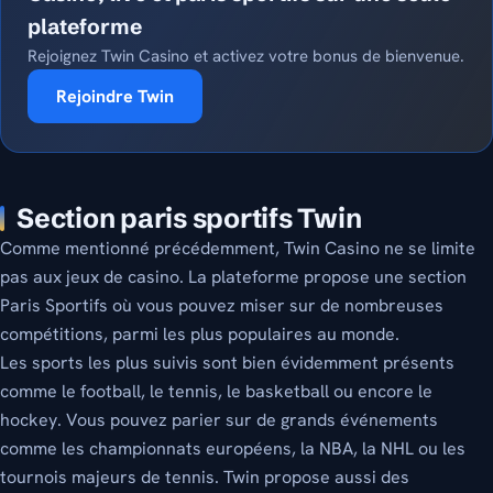
plateforme
Rejoignez Twin Casino et activez votre bonus de bienvenue.
Rejoindre Twin
Section paris sportifs Twin
Comme mentionné précédemment, Twin Casino ne se limite
pas aux jeux de casino. La plateforme propose une section
Paris Sportifs où vous pouvez miser sur de nombreuses
compétitions, parmi les plus populaires au monde.
Les sports les plus suivis sont bien évidemment présents
comme le football, le tennis, le basketball ou encore le
hockey. Vous pouvez parier sur de grands événements
comme les championnats européens, la NBA, la NHL ou les
tournois majeurs de tennis. Twin propose aussi des