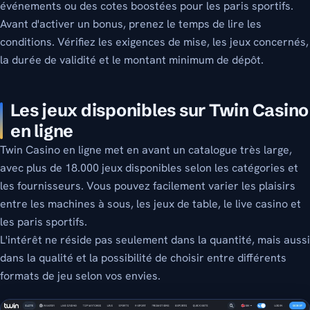
événements ou des cotes boostées pour les paris sportifs.
Avant d'activer un bonus, prenez le temps de lire les
conditions. Vérifiez les exigences de mise, les jeux concernés,
la durée de validité et le montant minimum de dépôt.
Les jeux disponibles sur Twin Casino
en ligne
Twin Casino en ligne met en avant un catalogue très large,
avec plus de 18.000 jeux disponibles selon les catégories et
les fournisseurs. Vous pouvez facilement varier les plaisirs
entre les machines à sous, les jeux de table, le live casino et
les paris sportifs.
L'intérêt ne réside pas seulement dans la quantité, mais aussi
dans la qualité et la possibilité de choisir entre différents
formats de jeu selon vos envies.