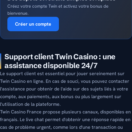
Créez votre compte Twin et activez votre bonus de
bienvenue.
Créer un compte
Support client Twin Casino : une
assistance disponible 24/7
Le support client est essentiel pour jouer sereinement sur
Twin Casino en ligne. En cas de souci, vous pouvez contacter
l'assistance pour obtenir de l'aide sur des sujets liés à votre
compte, aux paiements, aux bonus ou plus largement sur
l'utilisation de la plateforme.
Twin Casino France propose plusieurs canaux, disponibles en
français. Le live chat permet d'obtenir une réponse rapide en
cas de problème urgent, comme lors d'une transaction ou