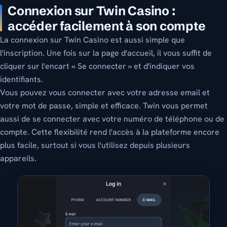
Connexion sur Twin Casino :
accéder facilement à son compte
La connexion sur Twin Casino est aussi simple que
l'inscription. Une fois sur la page d'accueil, il vous suffit de
cliquer sur l'encart « Se connecter » et d'indiquer vos
identifiants.
Vous pouvez vous connecter avec votre adresse email et
votre mot de passe, simple et efficace. Twin vous permet
aussi de se connecter avec votre numéro de téléphone ou de
compte. Cette flexibilité rend l'accès à la plateforme encore
plus facile, surtout si vous l'utilisez depuis plusieurs
appareils.