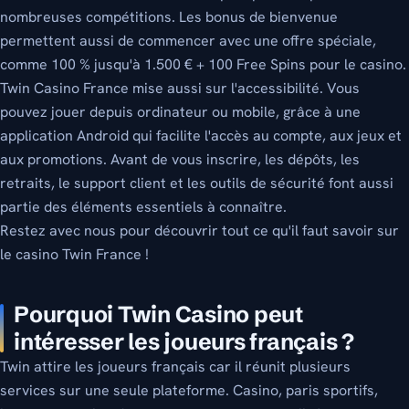
nombreuses compétitions. Les bonus de bienvenue
permettent aussi de commencer avec une offre spéciale,
comme 100 % jusqu'à
1.500 €
+ 100 Free Spins pour le casino.
Twin Casino France mise aussi sur l'accessibilité. Vous
pouvez jouer depuis ordinateur ou mobile, grâce à une
application Android qui facilite l'accès au compte, aux jeux et
aux promotions. Avant de vous inscrire, les dépôts, les
retraits, le support client et les outils de sécurité font aussi
partie des éléments essentiels à connaître.
Restez avec nous pour découvrir tout ce qu'il faut savoir sur
le casino Twin France !
Pourquoi Twin Casino peut
intéresser les joueurs français ?
Twin attire les joueurs français car il réunit plusieurs
services sur une seule plateforme. Casino, paris sportifs,