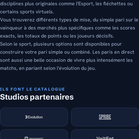
disciplines plus originales comme l'Esport, les fléchettes ou
certains sports virtuels.
Vous trouverez différents types de mise, du simple pari sur le
vainqueur à des marchés plus spécifiques comme les scores
exacts, les totaux de points ou les joueurs décisifs.
Selon le sport, plusieurs options sont disponibles pour
construire votre pari simple ou combiné. Les paris en direct
sont aussi une belle occasion de vivre plus intensément les
matchs, en pariant selon l'évolution du jeu.
ILS FONT LE CATALOGUE
Studios partenaires