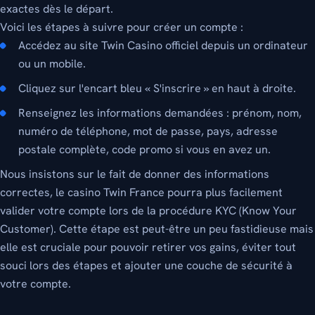
exactes dès le départ.
Voici les étapes à suivre pour créer un compte :
Accédez au site Twin Casino officiel depuis un ordinateur
ou un mobile.
Cliquez sur l'encart bleu « S'inscrire » en haut à droite.
Renseignez les informations demandées : prénom, nom,
numéro de téléphone, mot de passe, pays, adresse
postale complète, code promo si vous en avez un.
Nous insistons sur le fait de donner des informations
correctes, le casino Twin France pourra plus facilement
valider votre compte lors de la procédure KYC (Know Your
Customer). Cette étape est peut-être un peu fastidieuse mais
elle est cruciale pour pouvoir retirer vos gains, éviter tout
souci lors des étapes et ajouter une couche de sécurité à
votre compte.