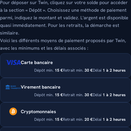
Pour déposer sur Twin, cliquez sur votre solde pour accéder
à la section « Dépôt ». Choisissez une méthode de paiement
parmi, indiquez le montant et validez. L'argent est disponible
quasi immédiatement. Pour les retraits, la démarche est
similaire.
Voici les différents moyens de paiement proposés par Twin,
avec les minimums et les délais associés :
Carte bancaire
Dépôt min.
15 €
Retrait min.
30 €
Délai
1 à 2 heures
Virement bancaire
Dépôt min.
15 €
Retrait min.
30 €
Délai
1 à 2 heures
Cryptomonnaies
Dépôt min.
15 €
Retrait min.
20 €
Délai
1 à 2 heures