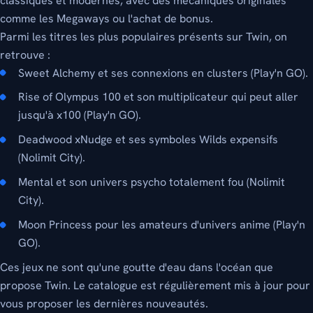
classiques et modernes, avec des mécaniques originales
comme les Megaways ou l'achat de bonus.
Parmi les titres les plus populaires présents sur Twin, on
retrouve :
Sweet Alchemy et ses connexions en clusters (Play'n GO).
Rise of Olympus 100 et son multiplicateur qui peut aller
jusqu'à x100 (Play'n GO).
Deadwood xNudge et ses symboles Wilds expensifs
(Nolimit City).
Mental et son univers psycho totalement fou (Nolimit
City).
Moon Princess pour les amateurs d'univers anime (Play'n
GO).
Ces jeux ne sont qu'une goutte d'eau dans l'océan que
propose Twin. Le catalogue est régulièrement mis à jour pour
vous proposer les dernières nouveautés.