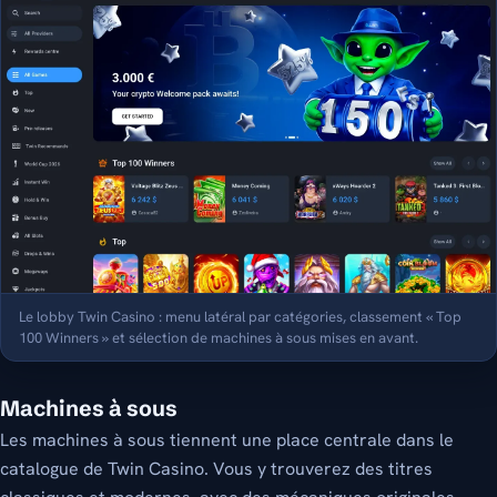
Le lobby Twin Casino : menu latéral par catégories, classement « Top
100 Winners » et sélection de machines à sous mises en avant.
Machines à sous
Les machines à sous tiennent une place centrale dans le
catalogue de Twin Casino. Vous y trouverez des titres