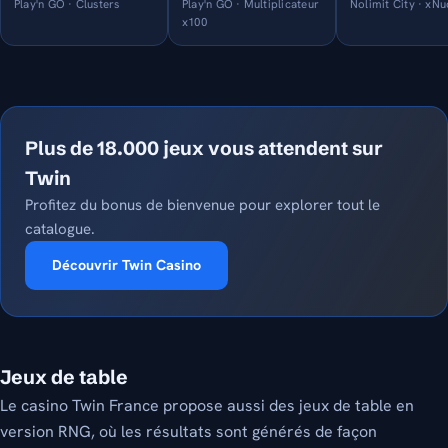
Play'n GO · Clusters
Play'n GO · Multiplicateur
Nolimit City · xN
x100
Plus de 18.000 jeux vous attendent sur
Twin
Profitez du bonus de bienvenue pour explorer tout le
catalogue.
Découvrir Twin Casino
Jeux de table
Le casino Twin France propose aussi des jeux de table en
version RNG, où les résultats sont générés de façon