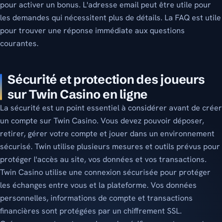
pour activer un bonus. L'adresse email peut être utile pour
les demandes qui nécessitent plus de détails. La FAQ est utile
pour trouver une réponse immédiate aux questions
courantes.
Sécurité et protection des joueurs
sur Twin Casino en ligne
La sécurité est un point essentiel à considérer avant de créer
un compte sur Twin Casino. Vous devez pouvoir déposer,
retirer, gérer votre compte et jouer dans un environnement
sécurisé. Twin utilise plusieurs mesures et outils prévus pour
protéger l'accès au site, vos données et vos transactions.
Twin Casino utilise une connexion sécurisée pour protéger
les échanges entre vous et la plateforme. Vos données
personnelles, informations de compte et transactions
financières sont protégées par un chiffrement SSL.