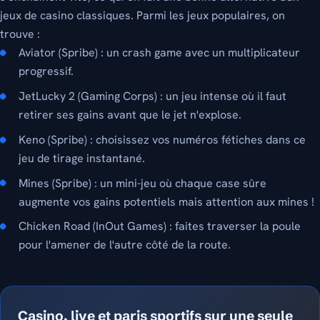
jeux de casino classiques. Parmi les jeux populaires, on
trouve :
Aviator (Spribe) : un crash game avec un multiplicateur
progressif.
JetLucky 2 (Gaming Corps) : un jeu intense où il faut
retirer ses gains avant que le jet n'explose.
Keno (Spribe) : choisissez vos numéros fétiches dans ce
jeu de tirage instantané.
Mines (Spribe) : un mini-jeu où chaque case sûre
augmente vos gains potentiels mais attention aux mines !
Chicken Road (InOut Games) : faites traverser la poule
pour l'amener de l'autre côté de la route.
Casino, live et paris sportifs sur une seule