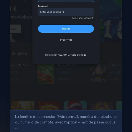
La fenêtre de connexion Twin : e-mail, numéro de téléphone
ou numéro de compte, avec l'option « mot de passe oublié
».