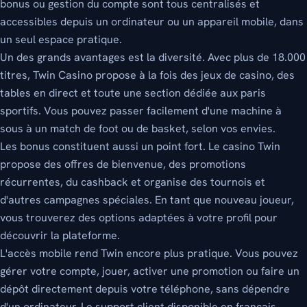
bonus ou gestion du compte sont tous centralisés et
accessibles depuis un ordinateur ou un appareil mobile, dans
un seul espace pratique.
Un des grands avantages est la diversité. Avec plus de 18.000
titres, Twin Casino propose à la fois des jeux de casino, des
tables en direct et toute une section dédiée aux paris
sportifs. Vous pouvez passer facilement d'une machine à
sous à un match de foot ou de basket, selon vos envies.
Les bonus constituent aussi un point fort. Le casino Twin
propose des offres de bienvenue, des promotions
récurrentes, du cashback et organise des tournois et
d'autres campagnes spéciales. En tant que nouveau joueur,
vous trouverez des options adaptées à votre profil pour
découvrir la plateforme.
L'accès mobile rend Twin encore plus pratique. Vous pouvez
gérer votre compte, jouer, activer une promotion ou faire un
dépôt directement depuis votre téléphone, sans dépendre
d'un ordinateur. Le support client disponible en français