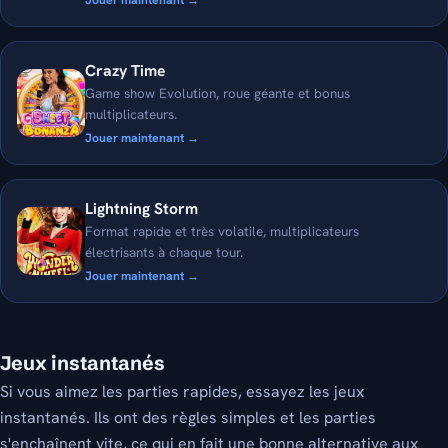
Jouer maintenant →
Crazy Time
Game show Evolution, roue géante et bonus
multiplicateurs.
Jouer maintenant →
Lightning Storm
Format rapide et très volatile, multiplicateurs
électrisants à chaque tour.
Jouer maintenant →
Jeux instantanés
Si vous aimez les parties rapides, essayez les jeux
instantanés. Ils ont des règles simples et les parties
s'enchaînent vite, ce qui en fait une bonne alternative aux