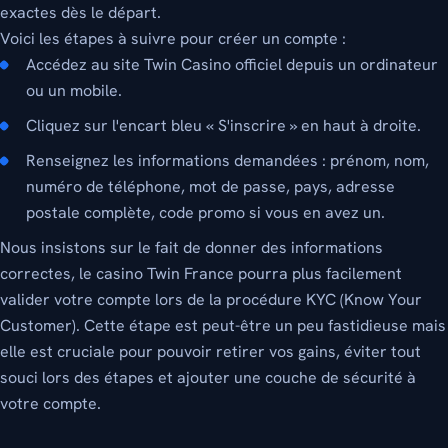
exactes dès le départ.
Voici les étapes à suivre pour créer un compte :
Accédez au site Twin Casino officiel depuis un ordinateur
ou un mobile.
Cliquez sur l'encart bleu « S'inscrire » en haut à droite.
Renseignez les informations demandées : prénom, nom,
numéro de téléphone, mot de passe, pays, adresse
postale complète, code promo si vous en avez un.
Nous insistons sur le fait de donner des informations
correctes, le casino Twin France pourra plus facilement
valider votre compte lors de la procédure KYC (Know Your
Customer). Cette étape est peut-être un peu fastidieuse mais
elle est cruciale pour pouvoir retirer vos gains, éviter tout
souci lors des étapes et ajouter une couche de sécurité à
votre compte.