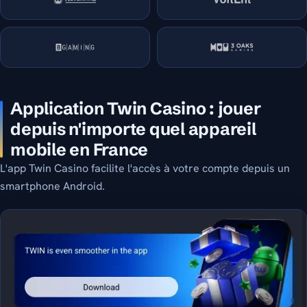
Application Twin Casino : jouer
depuis n'importe quel appareil
mobile en France
L'app Twin Casino facilite l'accès à votre compte depuis un
smartphone Android.