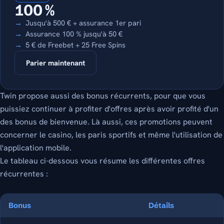
100 %
Jusqu'à
500 €
+ assurance 1er pari
Assurance 100 % jusqu'à
50 €
5 €
de Freebet + 25 Free Spins
Parier maintenant
Twin propose aussi des bonus récurrents, pour que vous
puissiez continuer à profiter d'offres après avoir profité d'un
des bonus de bienvenue. Là aussi, ces promotions peuvent
concerner le casino, les paris sportifs et même l'utilisation de
l'application mobile.
Le tableau ci-dessous vous résume les différentes offres
récurrentes :
Bonus
Détails