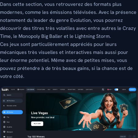
Dans cette section, vous retrouverez des formats plus
modernes, comme les émissions télévisées. Avec la présence
notamment du leader du genre Evolution, vous pourrez
découvrir des titres très volatiles avec entre autres le Crazy
Time, le Monopoly Big Baller et le Lightning Storm.
Ces jeux sont particulièrement appréciés pour leurs
mécaniques très visuelles et interactives mais aussi pour
leur énorme potentiel. Même avec de petites mises, vous
pouvez prétendre à de très beaux gains, si la chance est de
votre côté.