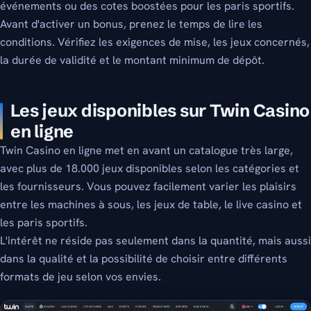
événements ou des cotes boostées pour les paris sportifs.
Avant d'activer un bonus, prenez le temps de lire les
conditions. Vérifiez les exigences de mise, les jeux concernés,
la durée de validité et le montant minimum de dépôt.
Les jeux disponibles sur Twin Casino
en ligne
Twin Casino en ligne met en avant un catalogue très large,
avec plus de 18.000 jeux disponibles selon les catégories et
les fournisseurs. Vous pouvez facilement varier les plaisirs
entre les machines à sous, les jeux de table, le live casino et
les paris sportifs.
L'intérêt ne réside pas seulement dans la quantité, mais aussi
dans la qualité et la possibilité de choisir entre différents
formats de jeu selon vos envies.