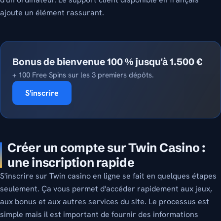
ajoute un élément rassurant.
Bonus de bienvenue 100 % jusqu'à 1.500 €
+ 100 Free Spins sur les 3 premiers dépôts.
S'inscrire
Créer un compte sur Twin Casino :
une inscription rapide
S'inscrire sur Twin casino en ligne se fait en quelques étapes
seulement. Ça vous permet d'accéder rapidement aux jeux,
aux bonus et aux autres services du site. Le processus est
simple mais il est important de fournir des informations