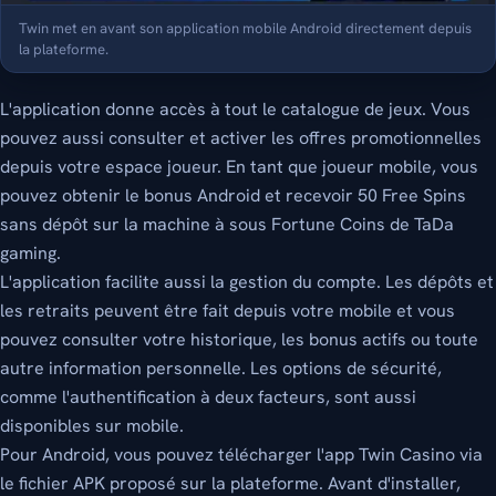
Twin met en avant son application mobile Android directement depuis
la plateforme.
L'application donne accès à tout le catalogue de jeux. Vous
pouvez aussi consulter et activer les offres promotionnelles
depuis votre espace joueur. En tant que joueur mobile, vous
pouvez obtenir le bonus Android et recevoir 50 Free Spins
sans dépôt sur la machine à sous Fortune Coins de TaDa
gaming.
L'application facilite aussi la gestion du compte. Les dépôts et
les retraits peuvent être fait depuis votre mobile et vous
pouvez consulter votre historique, les bonus actifs ou toute
autre information personnelle. Les options de sécurité,
comme l'authentification à deux facteurs, sont aussi
disponibles sur mobile.
Pour Android, vous pouvez télécharger l'app Twin Casino via
le fichier APK proposé sur la plateforme. Avant d'installer,