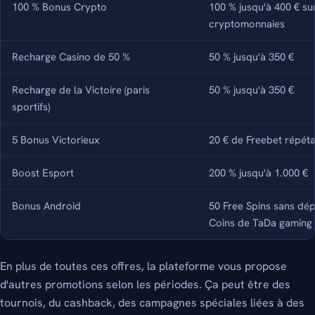
100 % Bonus Crypto
100 % jusqu'à
400 €
sur
cryptomonnaies
Recharge Casino de 50 %
50 % jusqu'à
350 €
Recharge de la Victoire (paris
50 % jusqu'à
350 €
sportifs)
5 Bonus Victorieux
20 €
de Freebet répétab
Boost Esport
200 % jusqu'à
1.000 €
Bonus Android
50 Free Spins sans dép
Coins de TaDa gaming
En plus de toutes ces offres, la plateforme vous propose
d'autres promotions selon les périodes. Ça peut être des
tournois, du cashback, des campagnes spéciales liées à des