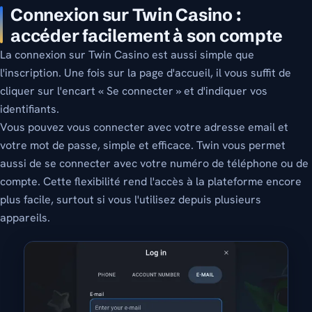
Connexion sur Twin Casino :
accéder facilement à son compte
La connexion sur Twin Casino est aussi simple que
l'inscription. Une fois sur la page d'accueil, il vous suffit de
cliquer sur l'encart « Se connecter » et d'indiquer vos
identifiants.
Vous pouvez vous connecter avec votre adresse email et
votre mot de passe, simple et efficace. Twin vous permet
aussi de se connecter avec votre numéro de téléphone ou de
compte. Cette flexibilité rend l'accès à la plateforme encore
plus facile, surtout si vous l'utilisez depuis plusieurs
appareils.