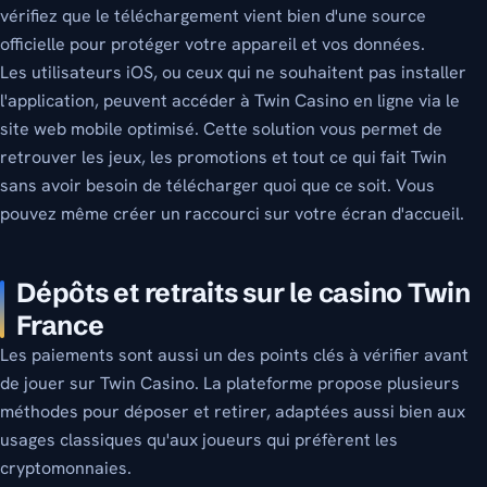
vérifiez que le téléchargement vient bien d'une source
officielle pour protéger votre appareil et vos données.
Les utilisateurs iOS, ou ceux qui ne souhaitent pas installer
l'application, peuvent accéder à Twin Casino en ligne via le
site web mobile optimisé. Cette solution vous permet de
retrouver les jeux, les promotions et tout ce qui fait Twin
sans avoir besoin de télécharger quoi que ce soit. Vous
pouvez même créer un raccourci sur votre écran d'accueil.
Dépôts et retraits sur le casino Twin
France
Les paiements sont aussi un des points clés à vérifier avant
de jouer sur Twin Casino. La plateforme propose plusieurs
méthodes pour déposer et retirer, adaptées aussi bien aux
usages classiques qu'aux joueurs qui préfèrent les
cryptomonnaies.