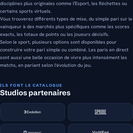
disciplines plus originales comme l'Esport, les fléchettes ou
certains sports virtuels.
Vous trouverez différents types de mise, du simple pari sur le
vainqueur à des marchés plus spécifiques comme les scores
exacts, les totaux de points ou les joueurs décisifs.
Selon le sport, plusieurs options sont disponibles pour
construire votre pari simple ou combiné. Les paris en direct
sont aussi une belle occasion de vivre plus intensément les
matchs, en pariant selon l'évolution du jeu.
ILS FONT LE CATALOGUE
Studios partenaires