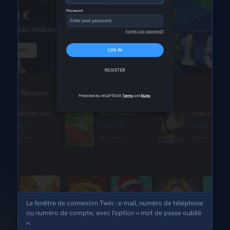
La fenêtre de connexion Twin : e-mail, numéro de téléphone
ou numéro de compte, avec l'option « mot de passe oublié
».