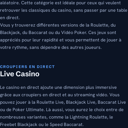
aléatoire. Cette catégorie est idéale pour ceux qui veulent
retrouver les classiques du casino, sans passer par une table
en direct.
Vous y trouverez différentes versions de la Roulette, du
Blackjack, du Baccarat ou du Vidéo Poker. Ces jeux sont
appréciés pour leur rapidité et vous permettent de jouer à
votre rythme, sans dépendre des autres joueurs.
CROUPIERS EN DIRECT
Live Casino
Le casino en direct ajoute une dimension plus immersive
grâce aux croupiers en direct et au streaming vidéo. Vous
pouvez jouer à la Roulette Live, Blackjack Live, Baccarat Live
ou de Poker Ultimate. Là aussi, vous aurez le choix entre de
nombreuses variantes, comme la Lightning Roulette, le
Freebet Blackjack ou le Speed Baccarat.