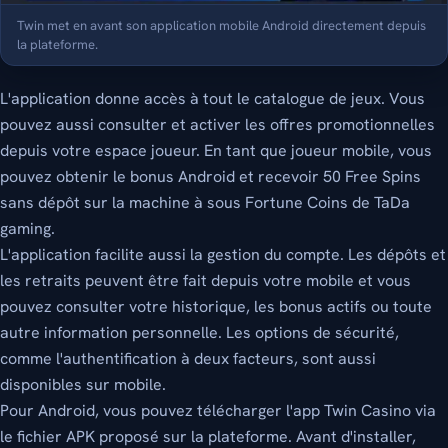
Twin met en avant son application mobile Android directement depuis
la plateforme.
L'application donne accès à tout le catalogue de jeux. Vous
pouvez aussi consulter et activer les offres promotionnelles
depuis votre espace joueur. En tant que joueur mobile, vous
pouvez obtenir le bonus Android et recevoir 50 Free Spins
sans dépôt sur la machine à sous Fortune Coins de TaDa
gaming.
L'application facilite aussi la gestion du compte. Les dépôts et
les retraits peuvent être fait depuis votre mobile et vous
pouvez consulter votre historique, les bonus actifs ou toute
autre information personnelle. Les options de sécurité,
comme l'authentification à deux facteurs, sont aussi
disponibles sur mobile.
Pour Android, vous pouvez télécharger l'app Twin Casino via
le fichier APK proposé sur la plateforme. Avant d'installer,