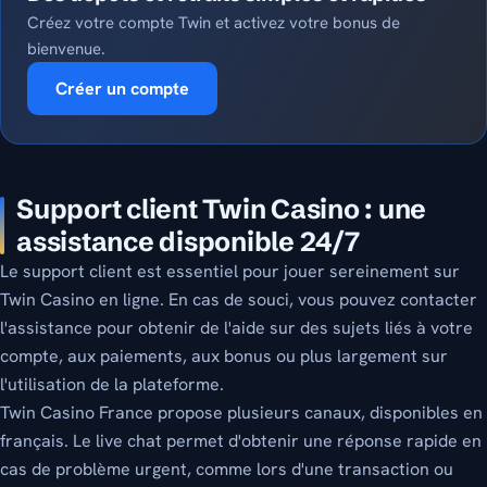
Créez votre compte Twin et activez votre bonus de
bienvenue.
Créer un compte
Support client Twin Casino : une
assistance disponible 24/7
Le support client est essentiel pour jouer sereinement sur
Twin Casino en ligne. En cas de souci, vous pouvez contacter
l'assistance pour obtenir de l'aide sur des sujets liés à votre
compte, aux paiements, aux bonus ou plus largement sur
l'utilisation de la plateforme.
Twin Casino France propose plusieurs canaux, disponibles en
français. Le live chat permet d'obtenir une réponse rapide en
cas de problème urgent, comme lors d'une transaction ou