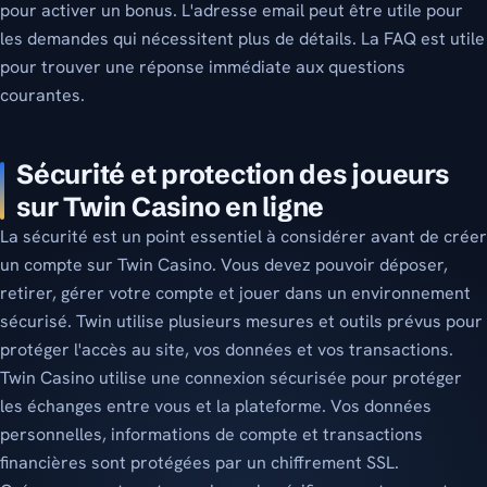
pour activer un bonus. L'adresse email peut être utile pour
les demandes qui nécessitent plus de détails. La FAQ est utile
pour trouver une réponse immédiate aux questions
courantes.
Sécurité et protection des joueurs
sur Twin Casino en ligne
La sécurité est un point essentiel à considérer avant de créer
un compte sur Twin Casino. Vous devez pouvoir déposer,
retirer, gérer votre compte et jouer dans un environnement
sécurisé. Twin utilise plusieurs mesures et outils prévus pour
protéger l'accès au site, vos données et vos transactions.
Twin Casino utilise une connexion sécurisée pour protéger
les échanges entre vous et la plateforme. Vos données
personnelles, informations de compte et transactions
financières sont protégées par un chiffrement SSL.