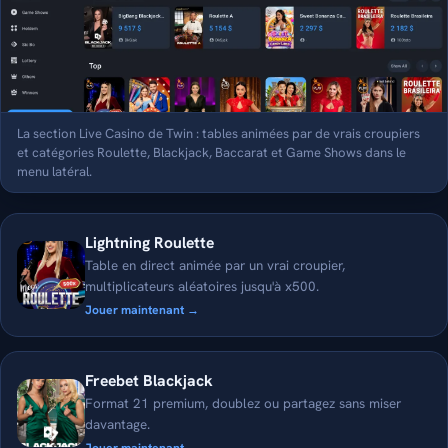
La section Live Casino de Twin : tables animées par de vrais croupiers
et catégories Roulette, Blackjack, Baccarat et Game Shows dans le
menu latéral.
Lightning Roulette
Table en direct animée par un vrai croupier,
multiplicateurs aléatoires jusqu'à x500.
Jouer maintenant →
Freebet Blackjack
Format 21 premium, doublez ou partagez sans miser
davantage.