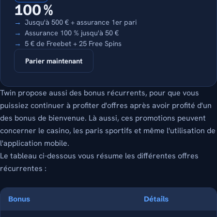
100 %
Jusqu'à
500 €
+ assurance 1er pari
Assurance 100 % jusqu'à
50 €
5 €
de Freebet + 25 Free Spins
Parier maintenant
Twin propose aussi des bonus récurrents, pour que vous
puissiez continuer à profiter d'offres après avoir profité d'un
des bonus de bienvenue. Là aussi, ces promotions peuvent
concerner le casino, les paris sportifs et même l'utilisation de
l'application mobile.
Le tableau ci-dessous vous résume les différentes offres
récurrentes :
Bonus
Détails