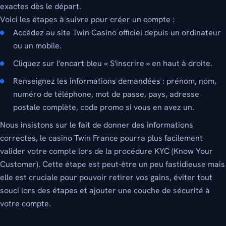
exactes dès le départ.
Voici les étapes à suivre pour créer un compte :
Accédez au site Twin Casino officiel depuis un ordinateur
ou un mobile.
Cliquez sur l'encart bleu « S'inscrire » en haut à droite.
Renseignez les informations demandées : prénom, nom,
numéro de téléphone, mot de passe, pays, adresse
postale complète, code promo si vous en avez un.
Nous insistons sur le fait de donner des informations
correctes, le casino Twin France pourra plus facilement
valider votre compte lors de la procédure KYC (Know Your
Customer). Cette étape est peut-être un peu fastidieuse mais
elle est cruciale pour pouvoir retirer vos gains, éviter tout
souci lors des étapes et ajouter une couche de sécurité à
votre compte.