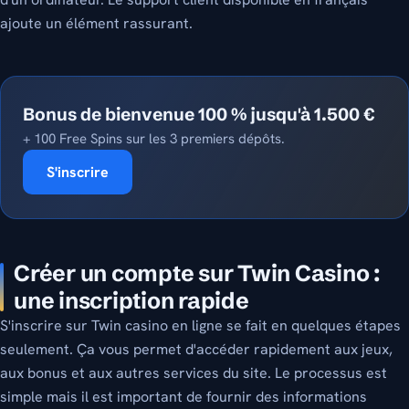
ajoute un élément rassurant.
Bonus de bienvenue 100 % jusqu'à 1.500 €
+ 100 Free Spins sur les 3 premiers dépôts.
S'inscrire
Créer un compte sur Twin Casino :
une inscription rapide
S'inscrire sur Twin casino en ligne se fait en quelques étapes
seulement. Ça vous permet d'accéder rapidement aux jeux,
aux bonus et aux autres services du site. Le processus est
simple mais il est important de fournir des informations