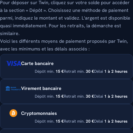
Pour déposer sur Twin, cliquez sur votre solde pour accéder
à la section « Dépôt ». Choisissez une méthode de paiement
parmi, indiquez le montant et validez. L'argent est disponible
quasi immédiatement. Pour les retraits, la démarche est
similaire.
Voici les différents moyens de paiement proposés par Twin,
avec les minimums et les délais associés :
Carte bancaire
Dépôt min.
15 €
Retrait min.
30 €
Délai
1 à 2 heures
Virement bancaire
Dépôt min.
15 €
Retrait min.
30 €
Délai
1 à 2 heures
Cryptomonnaies
Dépôt min.
15 €
Retrait min.
20 €
Délai
1 à 2 heures