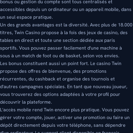
bonus ou gestion du compte sont tous centralisés et
accessibles depuis un ordinateur ou un appareil mobile, dans
un seul espace pratique.
Un des grands avantages est la diversité. Avec plus de 18.000
titres, Twin Casino propose à la fois des jeux de casino, des
tables en direct et toute une section dédiée aux paris
sportifs. Vous pouvez passer facilement d'une machine à
sous à un match de foot ou de basket, selon vos envies.
Les bonus constituent aussi un point fort. Le casino Twin
propose des offres de bienvenue, des promotions
récurrentes, du cashback et organise des tournois et
d'autres campagnes spéciales. En tant que nouveau joueur,
vous trouverez des options adaptées à votre profil pour
découvrir la plateforme.
L'accès mobile rend Twin encore plus pratique. Vous pouvez
gérer votre compte, jouer, activer une promotion ou faire un
dépôt directement depuis votre téléphone, sans dépendre
d'un ordinateur. Le support client disponible en français