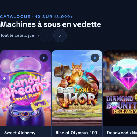
CATALOGUE · 12 SUR 18.000+
Machines à sous en vedette
‹
›
Tout le catalogue →
▶
▶
Sweet Alchemy
Rise of Olympus 100
Deadwood xN