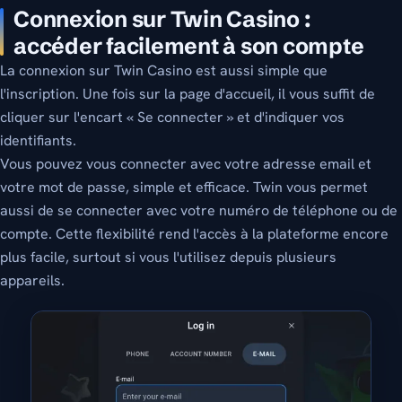
Connexion sur Twin Casino :
accéder facilement à son compte
La connexion sur Twin Casino est aussi simple que
l'inscription. Une fois sur la page d'accueil, il vous suffit de
cliquer sur l'encart « Se connecter » et d'indiquer vos
identifiants.
Vous pouvez vous connecter avec votre adresse email et
votre mot de passe, simple et efficace. Twin vous permet
aussi de se connecter avec votre numéro de téléphone ou de
compte. Cette flexibilité rend l'accès à la plateforme encore
plus facile, surtout si vous l'utilisez depuis plusieurs
appareils.