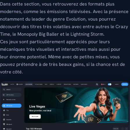
Dans cette section, vous retrouverez des formats plus
modernes, comme les émissions télévisées. Avec la présence
notamment du leader du genre Evolution, vous pourrez
découvrir des titres très volatiles avec entre autres le Crazy
Time, le Monopoly Big Baller et le Lightning Storm.
Ces jeux sont particulièrement appréciés pour leurs
mécaniques très visuelles et interactives mais aussi pour
leur énorme potentiel. Même avec de petites mises, vous
pouvez prétendre à de très beaux gains, si la chance est de
votre côté.