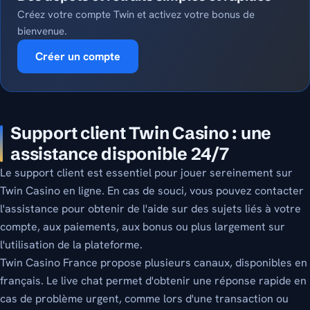
Créez votre compte Twin et activez votre bonus de
bienvenue.
Créer un compte
Support client Twin Casino : une
assistance disponible 24/7
Le support client est essentiel pour jouer sereinement sur
Twin Casino en ligne. En cas de souci, vous pouvez contacter
l'assistance pour obtenir de l'aide sur des sujets liés à votre
compte, aux paiements, aux bonus ou plus largement sur
l'utilisation de la plateforme.
Twin Casino France propose plusieurs canaux, disponibles en
français. Le live chat permet d'obtenir une réponse rapide en
cas de problème urgent, comme lors d'une transaction ou