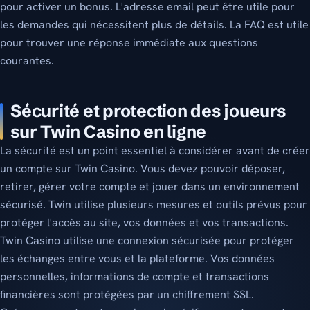
pour activer un bonus. L'adresse email peut être utile pour
les demandes qui nécessitent plus de détails. La FAQ est utile
pour trouver une réponse immédiate aux questions
courantes.
Sécurité et protection des joueurs
sur Twin Casino en ligne
La sécurité est un point essentiel à considérer avant de créer
un compte sur Twin Casino. Vous devez pouvoir déposer,
retirer, gérer votre compte et jouer dans un environnement
sécurisé. Twin utilise plusieurs mesures et outils prévus pour
protéger l'accès au site, vos données et vos transactions.
Twin Casino utilise une connexion sécurisée pour protéger
les échanges entre vous et la plateforme. Vos données
personnelles, informations de compte et transactions
financières sont protégées par un chiffrement SSL.