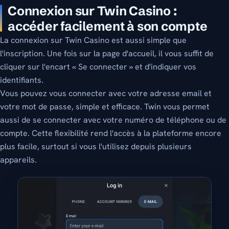
Connexion sur Twin Casino :
accéder facilement à son compte
La connexion sur Twin Casino est aussi simple que
l'inscription. Une fois sur la page d'accueil, il vous suffit de
cliquer sur l'encart « Se connecter » et d'indiquer vos
identifiants.
Vous pouvez vous connecter avec votre adresse email et
votre mot de passe, simple et efficace. Twin vous permet
aussi de se connecter avec votre numéro de téléphone ou de
compte. Cette flexibilité rend l'accès à la plateforme encore
plus facile, surtout si vous l'utilisez depuis plusieurs
appareils.