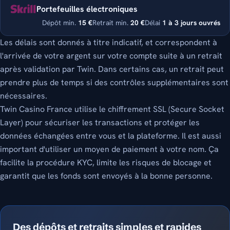
Portefeuilles électroniques
Dépôt min.
15 €
Retrait min.
20 €
Délai
1 à 3 jours ouvrés
Les délais sont donnés à titre indicatif, et correspondent à
l'arrivée de votre argent sur votre compte suite à un retrait
après validation par Twin. Dans certains cas, un retrait peut
prendre plus de temps si des contrôles supplémentaires sont
nécessaires.
Twin Casino France utilise le chiffrement SSL (Secure Socket
Layer) pour sécuriser les transactions et protéger les
données échangées entre vous et la plateforme. Il est aussi
important d'utiliser un moyen de paiement à votre nom. Ça
facilite la procédure KYC, limite les risques de blocage et
garantit que les fonds sont envoyés à la bonne personne.
Des dépôts et retraits simples et rapides