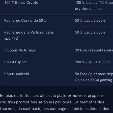
100 % Bonus Crypto
100 % jusqu'à
400 €
sur
cryptomonnaies
Recharge Casino de 50 %
50 % jusqu'à
350 €
Recharge de la Victoire (paris
50 % jusqu'à
350 €
sportifs)
5 Bonus Victorieux
20 €
de Freebet répétab
Boost Esport
200 % jusqu'à
1.000 €
Bonus Android
50 Free Spins sans dép
Coins de TaDa gaming
En plus de toutes ces offres, la plateforme vous propose
d'autres promotions selon les périodes. Ça peut être des
tournois, du cashback, des campagnes spéciales liées à des