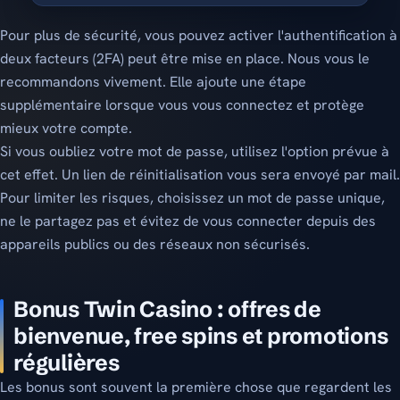
Pour plus de sécurité, vous pouvez activer l'authentification à
deux facteurs (2FA) peut être mise en place. Nous vous le
recommandons vivement. Elle ajoute une étape
supplémentaire lorsque vous vous connectez et protège
mieux votre compte.
Si vous oubliez votre mot de passe, utilisez l'option prévue à
cet effet. Un lien de réinitialisation vous sera envoyé par mail.
Pour limiter les risques, choisissez un mot de passe unique,
ne le partagez pas et évitez de vous connecter depuis des
appareils publics ou des réseaux non sécurisés.
Bonus Twin Casino : offres de
bienvenue, free spins et promotions
régulières
Les bonus sont souvent la première chose que regardent les