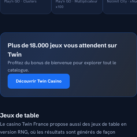
Play'n GO · Clusters
Play'n GO · Multiplicateur
Nolimit City · xN
x100
Plus de 18.000 jeux vous attendent sur
Twin
Profitez du bonus de bienvenue pour explorer tout le
catalogue.
Découvrir Twin Casino
Jeux de table
Le casino Twin France propose aussi des jeux de table en
version RNG, où les résultats sont générés de façon