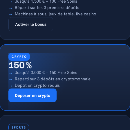
Jusqu'à
1.500 €
+ 100 Free Spins
Réparti sur les 3 premiers dépôts
Machines à sous, jeux de table, live casino
Activer le bonus
CRYPTO
150 %
Jusqu'à
3.000 €
+ 150 Free Spins
Réparti sur 3 dépôts en cryptomonnaie
Dépôt en crypto requis
Déposer en crypto
SPORTS