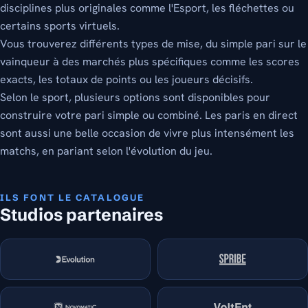
disciplines plus originales comme l'Esport, les fléchettes ou
certains sports virtuels.
Vous trouverez différents types de mise, du simple pari sur le
vainqueur à des marchés plus spécifiques comme les scores
exacts, les totaux de points ou les joueurs décisifs.
Selon le sport, plusieurs options sont disponibles pour
construire votre pari simple ou combiné. Les paris en direct
sont aussi une belle occasion de vivre plus intensément les
matchs, en pariant selon l'évolution du jeu.
ILS FONT LE CATALOGUE
Studios partenaires