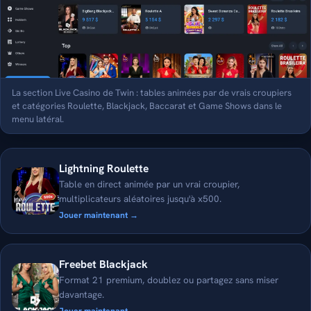
La section Live Casino de Twin : tables animées par de vrais croupiers
et catégories Roulette, Blackjack, Baccarat et Game Shows dans le
menu latéral.
Lightning Roulette
Table en direct animée par un vrai croupier,
multiplicateurs aléatoires jusqu'à x500.
Jouer maintenant →
Freebet Blackjack
Format 21 premium, doublez ou partagez sans miser
davantage.