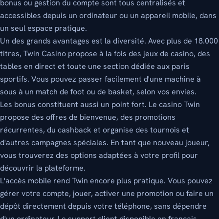
bonus ou gestion du compte sont tous centralisés et
accessibles depuis un ordinateur ou un appareil mobile, dans
un seul espace pratique.
Un des grands avantages est la diversité. Avec plus de 18.000
titres, Twin Casino propose à la fois des jeux de casino, des
tables en direct et toute une section dédiée aux paris
sportifs. Vous pouvez passer facilement d'une machine à
sous à un match de foot ou de basket, selon vos envies.
Les bonus constituent aussi un point fort. Le casino Twin
propose des offres de bienvenue, des promotions
récurrentes, du cashback et organise des tournois et
d'autres campagnes spéciales. En tant que nouveau joueur,
vous trouverez des options adaptées à votre profil pour
découvrir la plateforme.
L'accès mobile rend Twin encore plus pratique. Vous pouvez
gérer votre compte, jouer, activer une promotion ou faire un
dépôt directement depuis votre téléphone, sans dépendre
d'un ordinateur. Le support client disponible en français