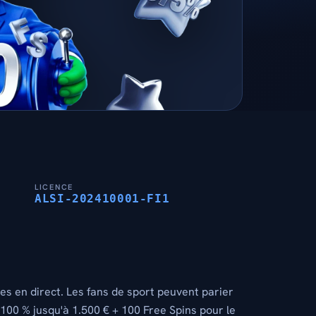
LICENCE
ALSI-202410001-FI1
es en direct. Les fans de sport peuvent parier
 100 % jusqu'à
1.500 €
+ 100 Free Spins pour le