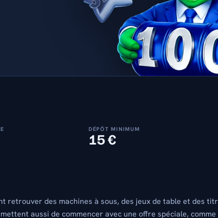
UE
DÉPÔT MINIMUM
15 €
 retrouver des machines à sous, des jeux de table et des titr
rmettent aussi de commencer avec une offre spéciale, comme