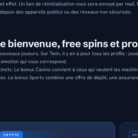
et effet. Un lien de réinitialisation vous sera envoyé par mail.
 depuis des appareils publics ou des réseaux non sécurisés.
e bienvenue, free spins et pr
uveaux joueurs. Sur Twin, il y en a pour tous les profils : j
romotion qui vous correspond.
cts. Le bonus Casino convient à ceux qui veulent les machines 
es. Le bonus Sports combine une offre de dépôt, une assuranc
CRYPTO
SP