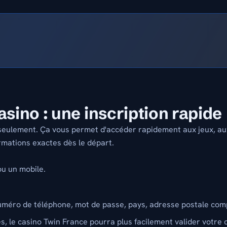
sino : une inscription rapide
s seulement. Ça vous permet d'accéder rapidement aux jeux, au
ormations exactes dès le départ.
ou un mobile.
méro de téléphone, mot de passe, pays, adresse postale comp
es, le casino Twin France pourra plus facilement valider votr