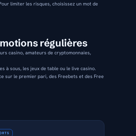
 Pour limiter les risques, choisissez un mot de
omotions régulières
oueurs casino, amateurs de cryptomonnaies,
à sous, les jeux de table ou le live casino.
e sur le premier pari, des Freebets et des Free
ORTS