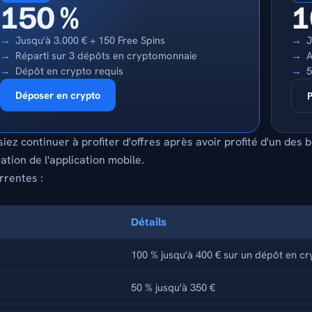
150 %
1
Jusqu'à
3.000 €
+ 150 Free Spins
Réparti sur 3 dépôts en cryptomonnaie
A
Dépôt en crypto requis
5
Déposer en crypto
ez continuer à profiter d'offres après avoir profité d'un des
ation de l'application mobile.
rrentes :
Détails
100 % jusqu'à
400 €
sur un dépôt en c
50 % jusqu'à
350 €