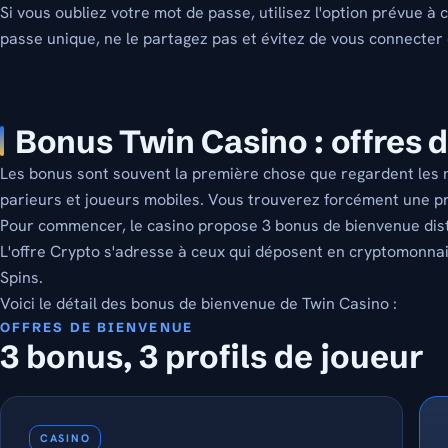
Si vous oubliez votre mot de passe, utilisez l'option prévue à c
passe unique, ne le partagez pas et évitez de vous connecter
Bonus Twin Casino : offres d
Les bonus sont souvent la première chose que regardent les no
parieurs et joueurs mobiles. Vous trouverez forcément une p
Pour commencer, le casino propose 3 bonus de bienvenue distin
L'offre Crypto s'adresse à ceux qui déposent en cryptomonnai
Spins.
Voici le détail des bonus de bienvenue de Twin Casino :
OFFRES DE BIENVENUE
3 bonus, 3 profils de joueur
CASINO