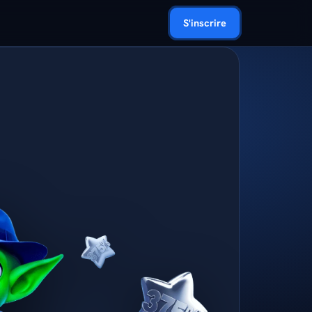
S'inscrire