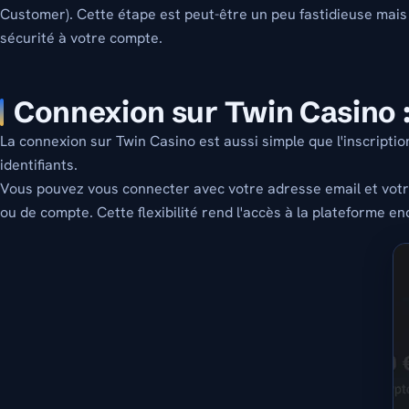
Customer). Cette étape est peut-être un peu fastidieuse mais e
sécurité à votre compte.
Connexion sur Twin Casino 
La connexion sur Twin Casino est aussi simple que l'inscription.
identifiants.
Vous pouvez vous connecter avec votre adresse email et votr
ou de compte. Cette flexibilité rend l'accès à la plateforme enc