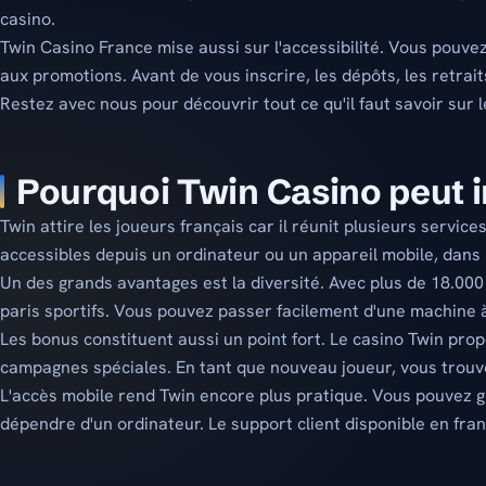
casino.
Twin Casino France mise aussi sur l'accessibilité. Vous pouvez
aux promotions. Avant de vous inscrire, les dépôts, les retraits
Restez avec nous pour découvrir tout ce qu'il faut savoir sur l
Pourquoi Twin Casino peut in
Twin attire les joueurs français car il réunit plusieurs servic
accessibles depuis un ordinateur ou un appareil mobile, dans
Un des grands avantages est la diversité. Avec plus de 18.000 
paris sportifs. Vous pouvez passer facilement d'une machine à
Les bonus constituent aussi un point fort. Le casino Twin pr
campagnes spéciales. En tant que nouveau joueur, vous trouve
L'accès mobile rend Twin encore plus pratique. Vous pouvez g
dépendre d'un ordinateur. Le support client disponible en fra