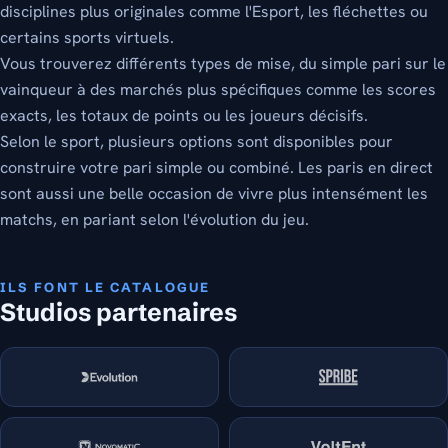
disciplines plus originales comme l'Esport, les fléchettes ou
certains sports virtuels.
Vous trouverez différents types de mise, du simple pari sur le
vainqueur à des marchés plus spécifiques comme les scores
exacts, les totaux de points ou les joueurs décisifs.
Selon le sport, plusieurs options sont disponibles pour
construire votre pari simple ou combiné. Les paris en direct
sont aussi une belle occasion de vivre plus intensément les
matchs, en pariant selon l'évolution du jeu.
ILS FONT LE CATALOGUE
Studios partenaires