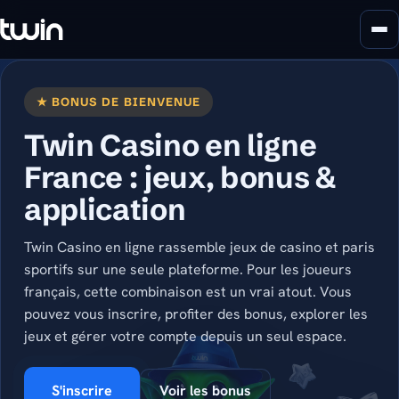
Bonus
★ BONUS DE BIENVENUE
Twin Casino en ligne
Jeux
France : jeux, bonus &
Paris Sportifs
application
Application
Twin Casino en ligne rassemble jeux de casino et paris
sportifs sur une seule plateforme. Pour les joueurs
français, cette combinaison est un vrai atout. Vous
Paiements
pouvez vous inscrire, profiter des bonus, explorer les
jeux et gérer votre compte depuis un seul espace.
FAQ
S'inscrire
Voir les bonus