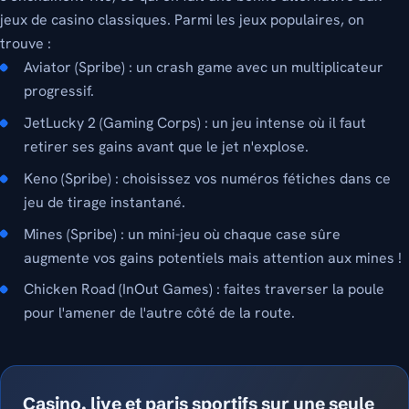
jeux de casino classiques. Parmi les jeux populaires, on
trouve :
Aviator (Spribe) : un crash game avec un multiplicateur
progressif.
JetLucky 2 (Gaming Corps) : un jeu intense où il faut
retirer ses gains avant que le jet n'explose.
Keno (Spribe) : choisissez vos numéros fétiches dans ce
jeu de tirage instantané.
Mines (Spribe) : un mini-jeu où chaque case sûre
augmente vos gains potentiels mais attention aux mines !
Chicken Road (InOut Games) : faites traverser la poule
pour l'amener de l'autre côté de la route.
Casino, live et paris sportifs sur une seule