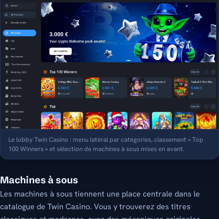
Le lobby Twin Casino : menu latéral par catégories, classement « Top
100 Winners » et sélection de machines à sous mises en avant.
Machines à sous
Les machines à sous tiennent une place centrale dans le
catalogue de Twin Casino. Vous y trouverez des titres