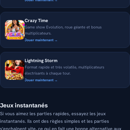
Jouer maintenant →
Crazy Time
Game show Evolution, roue géante et bonus
multiplicateurs.
Jouer maintenant →
Lightning Storm
Format rapide et très volatile, multiplicateurs
électrisants à chaque tour.
Jouer maintenant →
Jeux instantanés
Si vous aimez les parties rapides, essayez les jeux
instantanés. Ils ont des règles simples et les parties
s'enchaînent vite, ce qui en fait une bonne alternative aux