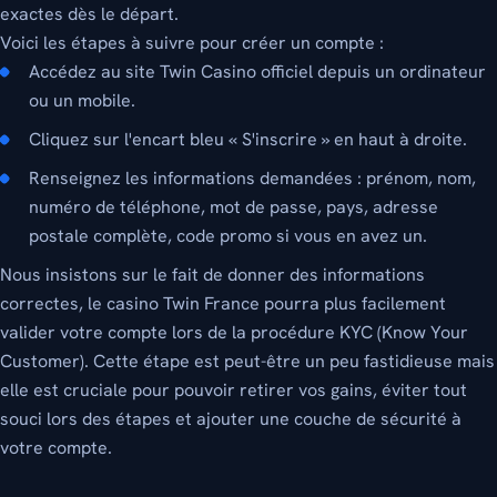
exactes dès le départ.
Voici les étapes à suivre pour créer un compte :
Accédez au site Twin Casino officiel depuis un ordinateur
ou un mobile.
Cliquez sur l'encart bleu « S'inscrire » en haut à droite.
Renseignez les informations demandées : prénom, nom,
numéro de téléphone, mot de passe, pays, adresse
postale complète, code promo si vous en avez un.
Nous insistons sur le fait de donner des informations
correctes, le casino Twin France pourra plus facilement
valider votre compte lors de la procédure KYC (Know Your
Customer). Cette étape est peut-être un peu fastidieuse mais
elle est cruciale pour pouvoir retirer vos gains, éviter tout
souci lors des étapes et ajouter une couche de sécurité à
votre compte.