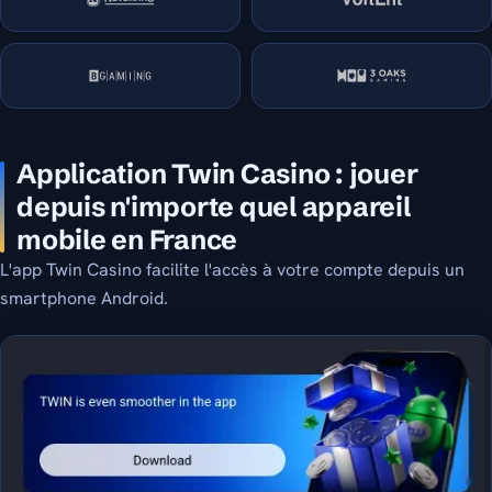
Application Twin Casino : jouer
depuis n'importe quel appareil
mobile en France
L'app Twin Casino facilite l'accès à votre compte depuis un
smartphone Android.