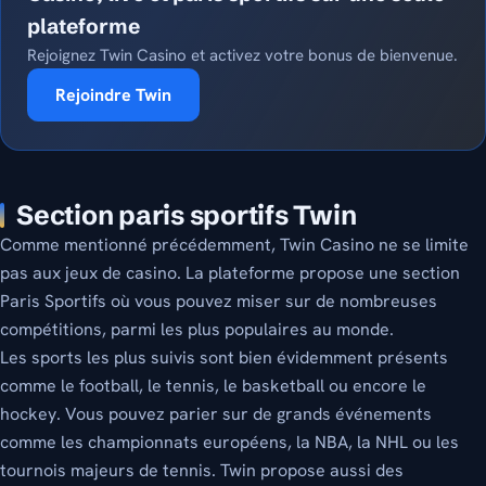
plateforme
Rejoignez Twin Casino et activez votre bonus de bienvenue.
Rejoindre Twin
Section paris sportifs Twin
Comme mentionné précédemment, Twin Casino ne se limite
pas aux jeux de casino. La plateforme propose une section
Paris Sportifs où vous pouvez miser sur de nombreuses
compétitions, parmi les plus populaires au monde.
Les sports les plus suivis sont bien évidemment présents
comme le football, le tennis, le basketball ou encore le
hockey. Vous pouvez parier sur de grands événements
comme les championnats européens, la NBA, la NHL ou les
tournois majeurs de tennis. Twin propose aussi des