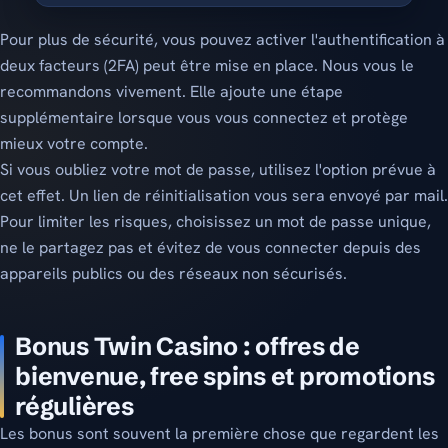
Pour plus de sécurité, vous pouvez activer l'authentification à
deux facteurs (2FA) peut être mise en place. Nous vous le
recommandons vivement. Elle ajoute une étape
supplémentaire lorsque vous vous connectez et protège
mieux votre compte.
Si vous oubliez votre mot de passe, utilisez l'option prévue à
cet effet. Un lien de réinitialisation vous sera envoyé par mail.
Pour limiter les risques, choisissez un mot de passe unique,
ne le partagez pas et évitez de vous connecter depuis des
appareils publics ou des réseaux non sécurisés.
Bonus Twin Casino : offres de
bienvenue, free spins et promotions
régulières
Les bonus sont souvent la première chose que regardent les