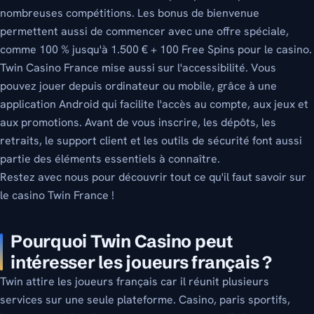
nombreuses compétitions. Les bonus de bienvenue
permettent aussi de commencer avec une offre spéciale,
comme 100 % jusqu'à
1.500 €
+ 100 Free Spins pour le casino.
Twin Casino France mise aussi sur l'accessibilité. Vous
pouvez jouer depuis ordinateur ou mobile, grâce à une
application Android qui facilite l'accès au compte, aux jeux et
aux promotions. Avant de vous inscrire, les dépôts, les
retraits, le support client et les outils de sécurité font aussi
partie des éléments essentiels à connaître.
Restez avec nous pour découvrir tout ce qu'il faut savoir sur
le casino Twin France !
Pourquoi Twin Casino peut
intéresser les joueurs français ?
Twin attire les joueurs français car il réunit plusieurs
services sur une seule plateforme. Casino, paris sportifs,