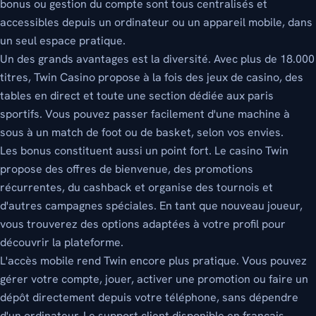
bonus ou gestion du compte sont tous centralisés et
accessibles depuis un ordinateur ou un appareil mobile, dans
un seul espace pratique.
Un des grands avantages est la diversité. Avec plus de 18.000
titres, Twin Casino propose à la fois des jeux de casino, des
tables en direct et toute une section dédiée aux paris
sportifs. Vous pouvez passer facilement d'une machine à
sous à un match de foot ou de basket, selon vos envies.
Les bonus constituent aussi un point fort. Le casino Twin
propose des offres de bienvenue, des promotions
récurrentes, du cashback et organise des tournois et
d'autres campagnes spéciales. En tant que nouveau joueur,
vous trouverez des options adaptées à votre profil pour
découvrir la plateforme.
L'accès mobile rend Twin encore plus pratique. Vous pouvez
gérer votre compte, jouer, activer une promotion ou faire un
dépôt directement depuis votre téléphone, sans dépendre
d'un ordinateur. Le support client disponible en français