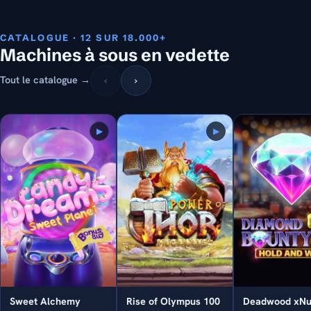
CATALOGUE · 12 SUR 18.000+
Machines à sous en vedette
‹
›
Tout le catalogue →
▶
▶
Sweet Alchemy
Rise of Olympus 100
Deadwood xN