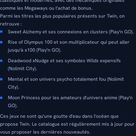
classiques et modernes, avec des mécaniques originales
comme les Megaways ou l'achat de bonus.
Parmi les titres les plus populaires présents sur Twin, on
retrouve :
Sweet Alchemy et ses connexions en clusters (Play'n GO).
Rise of Olympus 100 et son multiplicateur qui peut aller
jusqu'à x100 (Play'n GO).
Deadwood xNudge et ses symboles Wilds expensifs
(Nolimit City).
Mental et son univers psycho totalement fou (Nolimit
City).
Moon Princess pour les amateurs d'univers anime (Play'n
GO).
Ces jeux ne sont qu'une goutte d'eau dans l'océan que
propose Twin. Le catalogue est régulièrement mis à jour pour
vous proposer les dernières nouveautés.