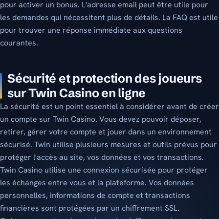
pour activer un bonus. L'adresse email peut être utile pour
les demandes qui nécessitent plus de détails. La FAQ est utile
pour trouver une réponse immédiate aux questions
courantes.
Sécurité et protection des joueurs
sur Twin Casino en ligne
La sécurité est un point essentiel à considérer avant de créer
un compte sur Twin Casino. Vous devez pouvoir déposer,
retirer, gérer votre compte et jouer dans un environnement
sécurisé. Twin utilise plusieurs mesures et outils prévus pour
protéger l'accès au site, vos données et vos transactions.
Twin Casino utilise une connexion sécurisée pour protéger
les échanges entre vous et la plateforme. Vos données
personnelles, informations de compte et transactions
financières sont protégées par un chiffrement SSL.