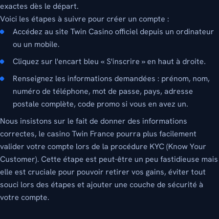
exactes dès le départ.
Voici les étapes à suivre pour créer un compte :
Accédez au site Twin Casino officiel depuis un ordinateur
ou un mobile.
Cliquez sur l'encart bleu « S'inscrire » en haut à droite.
Renseignez les informations demandées : prénom, nom,
numéro de téléphone, mot de passe, pays, adresse
postale complète, code promo si vous en avez un.
Nous insistons sur le fait de donner des informations
correctes, le casino Twin France pourra plus facilement
valider votre compte lors de la procédure KYC (Know Your
Customer). Cette étape est peut-être un peu fastidieuse mais
elle est cruciale pour pouvoir retirer vos gains, éviter tout
souci lors des étapes et ajouter une couche de sécurité à
votre compte.