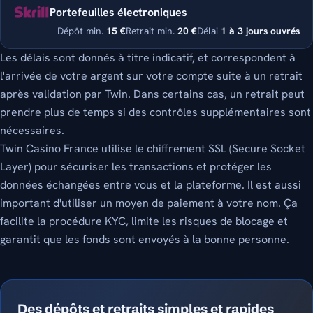
Portefeuilles électroniques
Dépôt min.
15 €
Retrait min.
20 €
Délai
1 à 3 jours ouvrés
Les délais sont donnés à titre indicatif, et correspondent à
l'arrivée de votre argent sur votre compte suite à un retrait
après validation par Twin. Dans certains cas, un retrait peut
prendre plus de temps si des contrôles supplémentaires sont
nécessaires.
Twin Casino France utilise le chiffrement SSL (Secure Socket
Layer) pour sécuriser les transactions et protéger les
données échangées entre vous et la plateforme. Il est aussi
important d'utiliser un moyen de paiement à votre nom. Ça
facilite la procédure KYC, limite les risques de blocage et
garantit que les fonds sont envoyés à la bonne personne.
Des dépôts et retraits simples et rapides