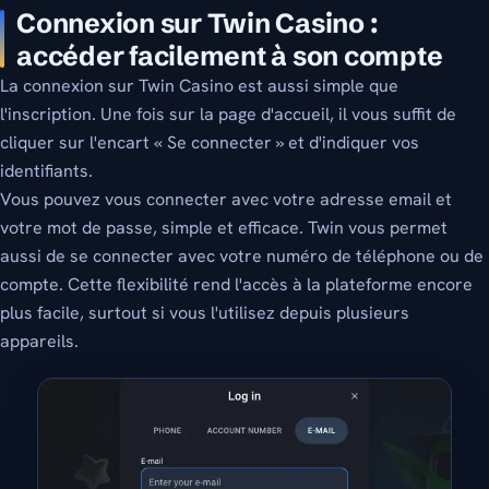
Connexion sur Twin Casino :
accéder facilement à son compte
La connexion sur Twin Casino est aussi simple que
l'inscription. Une fois sur la page d'accueil, il vous suffit de
cliquer sur l'encart « Se connecter » et d'indiquer vos
identifiants.
Vous pouvez vous connecter avec votre adresse email et
votre mot de passe, simple et efficace. Twin vous permet
aussi de se connecter avec votre numéro de téléphone ou de
compte. Cette flexibilité rend l'accès à la plateforme encore
plus facile, surtout si vous l'utilisez depuis plusieurs
appareils.