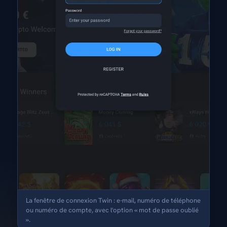
La fenêtre de connexion Twin : e-mail, numéro de téléphone
ou numéro de compte, avec l'option « mot de passe oublié
».