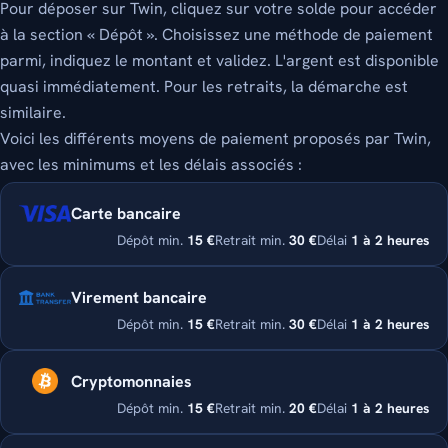
Pour déposer sur Twin, cliquez sur votre solde pour accéder
à la section « Dépôt ». Choisissez une méthode de paiement
parmi, indiquez le montant et validez. L'argent est disponible
quasi immédiatement. Pour les retraits, la démarche est
similaire.
Voici les différents moyens de paiement proposés par Twin,
avec les minimums et les délais associés :
Carte bancaire
Dépôt min.
15 €
Retrait min.
30 €
Délai
1 à 2 heures
Virement bancaire
Dépôt min.
15 €
Retrait min.
30 €
Délai
1 à 2 heures
Cryptomonnaies
Dépôt min.
15 €
Retrait min.
20 €
Délai
1 à 2 heures