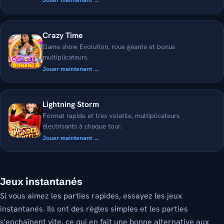
Jouer maintenant →
Crazy Time
Game show Evolution, roue géante et bonus
multiplicateurs.
Jouer maintenant →
Lightning Storm
Format rapide et très volatile, multiplicateurs
électrisants à chaque tour.
Jouer maintenant →
Jeux instantanés
Si vous aimez les parties rapides, essayez les jeux
instantanés. Ils ont des règles simples et les parties
s'enchaînent vite, ce qui en fait une bonne alternative aux