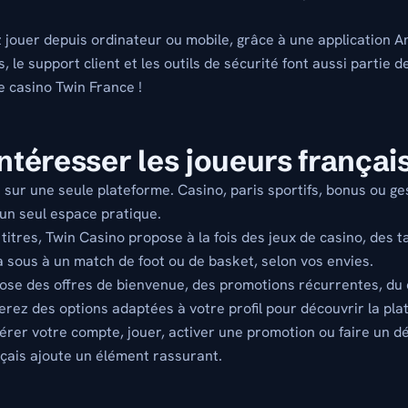
 jouer depuis ordinateur ou mobile, grâce à une application And
, le support client et les outils de sécurité font aussi partie 
e casino Twin France !
téresser les joueurs français
es sur une seule plateforme. Casino, paris sportifs, bonus ou g
 un seul espace pratique.
titres, Twin Casino propose à la fois des jeux de casino, des t
 sous à un match de foot ou de basket, selon vos envies.
opose des offres de bienvenue, des promotions récurrentes, du
rez des options adaptées à votre profil pour découvrir la pla
érer votre compte, jouer, activer une promotion ou faire un d
nçais ajoute un élément rassurant.