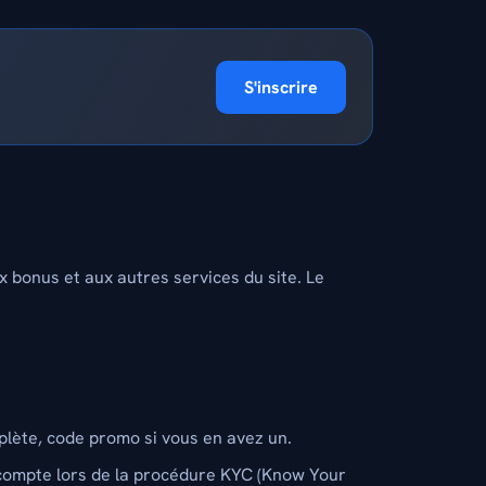
S'inscrire
x bonus et aux autres services du site. Le
lète, code promo si vous en avez un.
e compte lors de la procédure KYC (Know Your