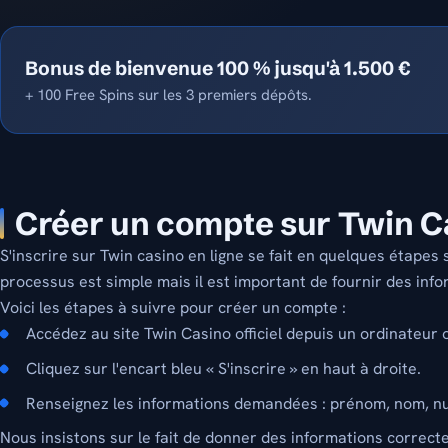
Bonus de bienvenue 100 % jusqu'à 1.500 €
+ 100 Free Spins sur les 3 premiers dépôts.
Créer un compte sur Twin Ca
S'inscrire sur Twin casino en ligne se fait en quelques étape
processus est simple mais il est important de fournir des inf
Voici les étapes à suivre pour créer un compte :
Accédez au site Twin Casino officiel depuis un ordinateur 
Cliquez sur l'encart bleu « S'inscrire » en haut à droite.
Renseignez les informations demandées : prénom, nom, nu
Nous insistons sur le fait de donner des informations correct