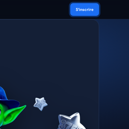
S'inscrire