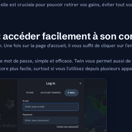
lle est cruciale pour pouvoir retirer vos gains, éviter tout s
: accéder facilement à son c
 Une fois sur la page d'accueil, il vous suffit de cliquer sur l'
e mot de passe, simple et efficace. Twin vous permet aussi d
ore plus facile, surtout si vous l'utilisez depuis plusieurs appa