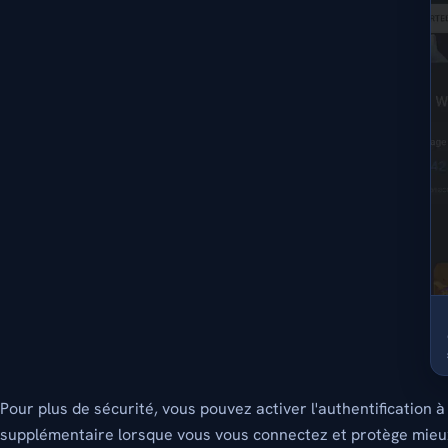
Pour plus de sécurité, vous pouvez activer l'authentification
supplémentaire lorsque vous vous connectez et protège mieu