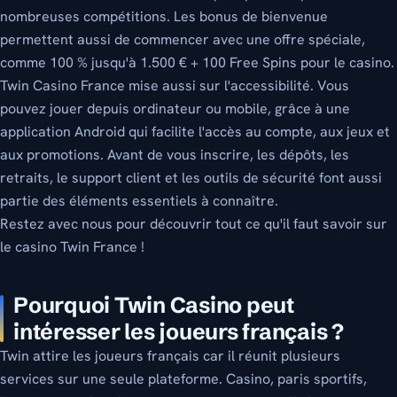
nombreuses compétitions. Les bonus de bienvenue
permettent aussi de commencer avec une offre spéciale,
comme 100 % jusqu'à
1.500 €
+ 100 Free Spins pour le casino.
Twin Casino France mise aussi sur l'accessibilité. Vous
pouvez jouer depuis ordinateur ou mobile, grâce à une
application Android qui facilite l'accès au compte, aux jeux et
aux promotions. Avant de vous inscrire, les dépôts, les
retraits, le support client et les outils de sécurité font aussi
partie des éléments essentiels à connaître.
Restez avec nous pour découvrir tout ce qu'il faut savoir sur
le casino Twin France !
Pourquoi Twin Casino peut
intéresser les joueurs français ?
Twin attire les joueurs français car il réunit plusieurs
services sur une seule plateforme. Casino, paris sportifs,