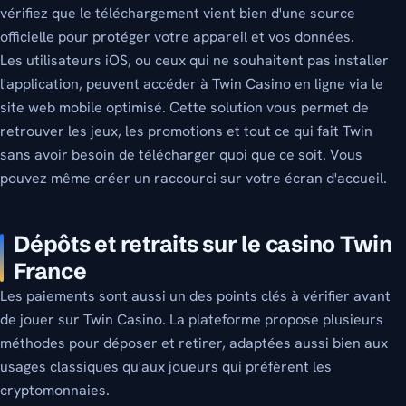
vérifiez que le téléchargement vient bien d'une source
officielle pour protéger votre appareil et vos données.
Les utilisateurs iOS, ou ceux qui ne souhaitent pas installer
l'application, peuvent accéder à Twin Casino en ligne via le
site web mobile optimisé. Cette solution vous permet de
retrouver les jeux, les promotions et tout ce qui fait Twin
sans avoir besoin de télécharger quoi que ce soit. Vous
pouvez même créer un raccourci sur votre écran d'accueil.
Dépôts et retraits sur le casino Twin
France
Les paiements sont aussi un des points clés à vérifier avant
de jouer sur Twin Casino. La plateforme propose plusieurs
méthodes pour déposer et retirer, adaptées aussi bien aux
usages classiques qu'aux joueurs qui préfèrent les
cryptomonnaies.