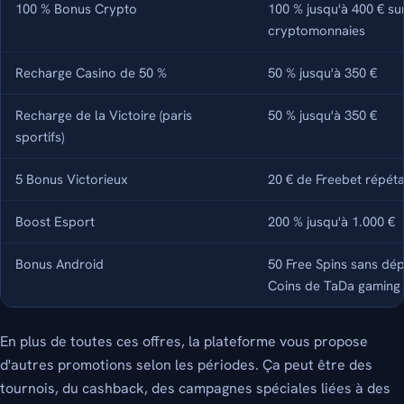
100 % Bonus Crypto
100 % jusqu'à
400 €
sur
cryptomonnaies
Recharge Casino de 50 %
50 % jusqu'à
350 €
Recharge de la Victoire (paris
50 % jusqu'à
350 €
sportifs)
5 Bonus Victorieux
20 €
de Freebet répétab
Boost Esport
200 % jusqu'à
1.000 €
Bonus Android
50 Free Spins sans dép
Coins de TaDa gaming
En plus de toutes ces offres, la plateforme vous propose
d'autres promotions selon les périodes. Ça peut être des
tournois, du cashback, des campagnes spéciales liées à des