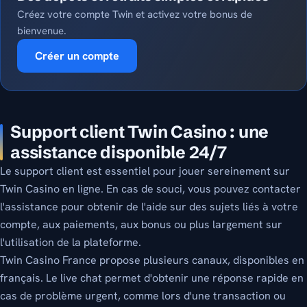
Créez votre compte Twin et activez votre bonus de
bienvenue.
Créer un compte
Support client Twin Casino : une
assistance disponible 24/7
Le support client est essentiel pour jouer sereinement sur
Twin Casino en ligne. En cas de souci, vous pouvez contacter
l'assistance pour obtenir de l'aide sur des sujets liés à votre
compte, aux paiements, aux bonus ou plus largement sur
l'utilisation de la plateforme.
Twin Casino France propose plusieurs canaux, disponibles en
français. Le live chat permet d'obtenir une réponse rapide en
cas de problème urgent, comme lors d'une transaction ou