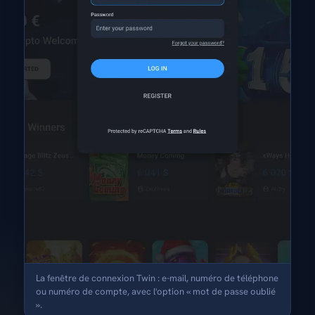
La fenêtre de connexion Twin : e-mail, numéro de téléphone
ou numéro de compte, avec l'option « mot de passe oublié
».