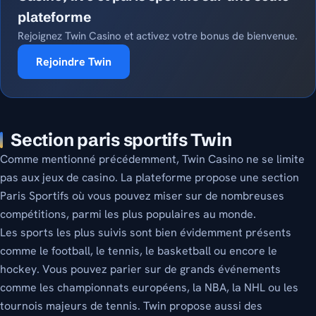
plateforme
Rejoignez Twin Casino et activez votre bonus de bienvenue.
Rejoindre Twin
Section paris sportifs Twin
Comme mentionné précédemment, Twin Casino ne se limite
pas aux jeux de casino. La plateforme propose une section
Paris Sportifs où vous pouvez miser sur de nombreuses
compétitions, parmi les plus populaires au monde.
Les sports les plus suivis sont bien évidemment présents
comme le football, le tennis, le basketball ou encore le
hockey. Vous pouvez parier sur de grands événements
comme les championnats européens, la NBA, la NHL ou les
tournois majeurs de tennis. Twin propose aussi des