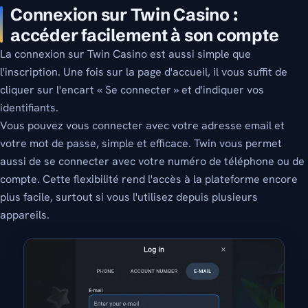
Connexion sur Twin Casino :
accéder facilement à son compte
La connexion sur Twin Casino est aussi simple que
l'inscription. Une fois sur la page d'accueil, il vous suffit de
cliquer sur l'encart « Se connecter » et d'indiquer vos
identifiants.
Vous pouvez vous connecter avec votre adresse email et
votre mot de passe, simple et efficace. Twin vous permet
aussi de se connecter avec votre numéro de téléphone ou de
compte. Cette flexibilité rend l'accès à la plateforme encore
plus facile, surtout si vous l'utilisez depuis plusieurs
appareils.