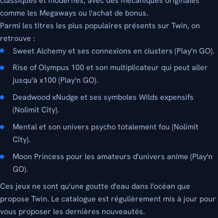
classiques et modernes, avec des mécaniques originales
comme les Megaways ou l'achat de bonus.
Parmi les titres les plus populaires présents sur Twin, on
retrouve :
Sweet Alchemy et ses connexions en clusters (Play'n GO).
Rise of Olympus 100 et son multiplicateur qui peut aller
jusqu'à x100 (Play'n GO).
Deadwood xNudge et ses symboles Wilds expensifs
(Nolimit City).
Mental et son univers psycho totalement fou (Nolimit
City).
Moon Princess pour les amateurs d'univers anime (Play'n
GO).
Ces jeux ne sont qu'une goutte d'eau dans l'océan que
propose Twin. Le catalogue est régulièrement mis à jour pour
vous proposer les dernières nouveautés.