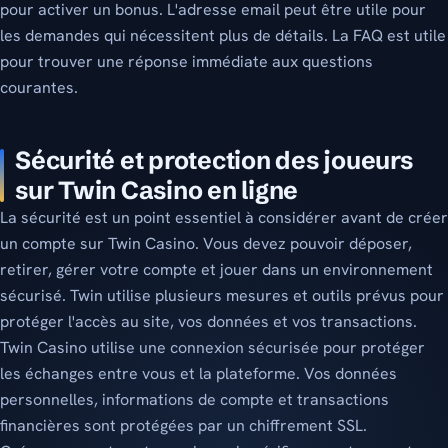
pour activer un bonus. L'adresse email peut être utile pour
les demandes qui nécessitent plus de détails. La FAQ est utile
pour trouver une réponse immédiate aux questions
courantes.
Sécurité et protection des joueurs
sur Twin Casino en ligne
La sécurité est un point essentiel à considérer avant de créer
un compte sur Twin Casino. Vous devez pouvoir déposer,
retirer, gérer votre compte et jouer dans un environnement
sécurisé. Twin utilise plusieurs mesures et outils prévus pour
protéger l'accès au site, vos données et vos transactions.
Twin Casino utilise une connexion sécurisée pour protéger
les échanges entre vous et la plateforme. Vos données
personnelles, informations de compte et transactions
financières sont protégées par un chiffrement SSL.