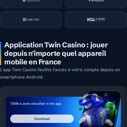
Application Twin Casino : jouer
depuis n'importe quel appareil
mobile en France
L'app Twin Casino facilite l'accès à votre compte depuis un
smartphone Android.