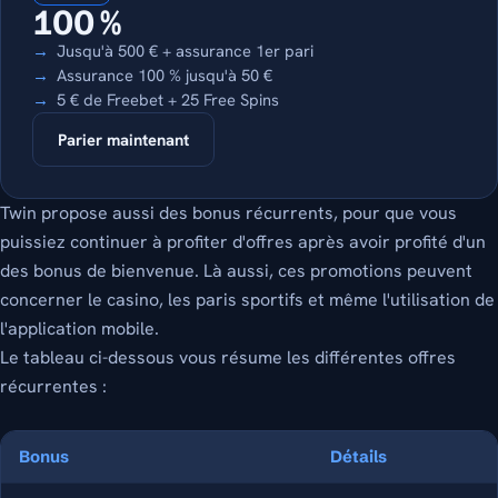
100 %
Jusqu'à
500 €
+ assurance 1er pari
Assurance 100 % jusqu'à
50 €
5 €
de Freebet + 25 Free Spins
Parier maintenant
Twin propose aussi des bonus récurrents, pour que vous
puissiez continuer à profiter d'offres après avoir profité d'un
des bonus de bienvenue. Là aussi, ces promotions peuvent
concerner le casino, les paris sportifs et même l'utilisation de
l'application mobile.
Le tableau ci-dessous vous résume les différentes offres
récurrentes :
Bonus
Détails