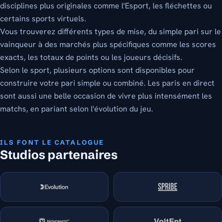
disciplines plus originales comme l'Esport, les fléchettes ou
certains sports virtuels.
Vous trouverez différents types de mise, du simple pari sur le
vainqueur à des marchés plus spécifiques comme les scores
exacts, les totaux de points ou les joueurs décisifs.
Selon le sport, plusieurs options sont disponibles pour
construire votre pari simple ou combiné. Les paris en direct
sont aussi une belle occasion de vivre plus intensément les
matchs, en pariant selon l'évolution du jeu.
ILS FONT LE CATALOGUE
Studios partenaires