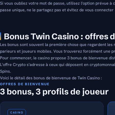
Si vous oubliez votre mot de passe, utilisez l'option prévue à c
passe unique, ne le partagez pas et évitez de vous connecter
Bonus Twin Casino : offres d
Les bonus sont souvent la première chose que regardent les no
parieurs et joueurs mobiles. Vous trouverez forcément une p
Pour commencer, le casino propose 3 bonus de bienvenue distin
L'offre Crypto s'adresse à ceux qui déposent en cryptomonnai
Spins.
Voici le détail des bonus de bienvenue de Twin Casino :
OFFRES DE BIENVENUE
3 bonus, 3 profils de joueur
CASINO