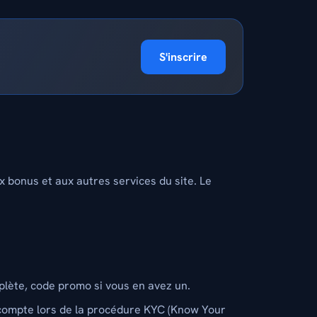
S'inscrire
x bonus et aux autres services du site. Le
lète, code promo si vous en avez un.
e compte lors de la procédure KYC (Know Your