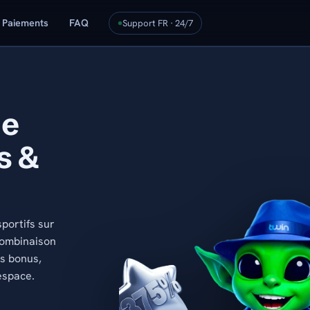
Paiements
FAQ
Support FR · 24/7
ne
s &
portifs sur
 combinaison
es bonus,
espace.