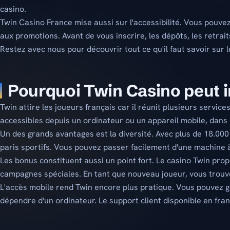
casino.
Twin Casino France mise aussi sur l'accessibilité. Vous pouvez
aux promotions. Avant de vous inscrire, les dépôts, les retraits
Restez avec nous pour découvrir tout ce qu'il faut savoir sur l
Pourquoi Twin Casino peut in
Twin attire les joueurs français car il réunit plusieurs servic
accessibles depuis un ordinateur ou un appareil mobile, dans
Un des grands avantages est la diversité. Avec plus de 18.000 
paris sportifs. Vous pouvez passer facilement d'une machine à
Les bonus constituent aussi un point fort. Le casino Twin pr
campagnes spéciales. En tant que nouveau joueur, vous trouve
L'accès mobile rend Twin encore plus pratique. Vous pouvez g
dépendre d'un ordinateur. Le support client disponible en fra