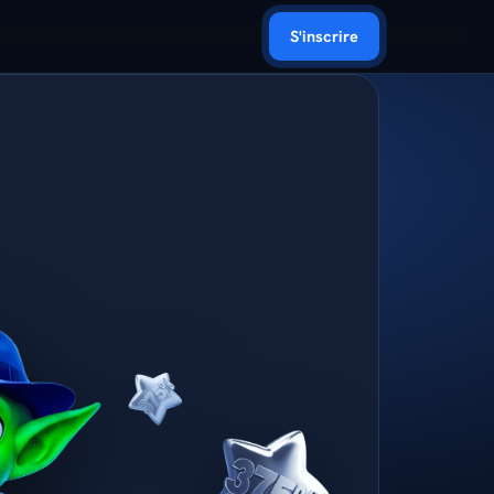
S'inscrire