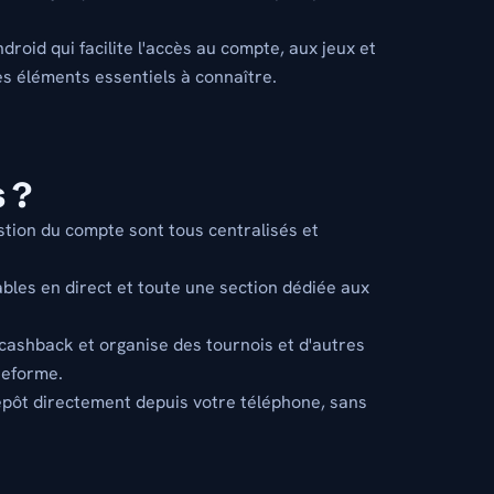
roid qui facilite l'accès au compte, aux jeux et
des éléments essentiels à connaître.
 ?
estion du compte sont tous centralisés et
ables en direct et toute une section dédiée aux
 cashback et organise des tournois et d'autres
teforme.
épôt directement depuis votre téléphone, sans