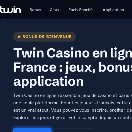
Bonus
Jeux
Paris Sportifs
Application
★ BONUS DE BIENVENUE
Twin Casino en lig
France : jeux, bonu
application
Twin Casino en ligne rassemble jeux de casino et paris s
une seule plateforme. Pour les joueurs français, cette
est un vrai atout. Vous pouvez vous inscrire, profiter d
explorer les jeux et gérer votre compte depuis un seul 