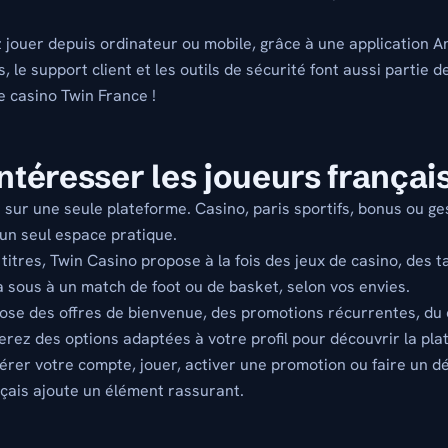
 jouer depuis ordinateur ou mobile, grâce à une application And
, le support client et les outils de sécurité font aussi partie 
e casino Twin France !
téresser les joueurs français
es sur une seule plateforme. Casino, paris sportifs, bonus ou g
 un seul espace pratique.
titres, Twin Casino propose à la fois des jeux de casino, des t
 sous à un match de foot ou de basket, selon vos envies.
opose des offres de bienvenue, des promotions récurrentes, du
rez des options adaptées à votre profil pour découvrir la pla
érer votre compte, jouer, activer une promotion ou faire un d
nçais ajoute un élément rassurant.