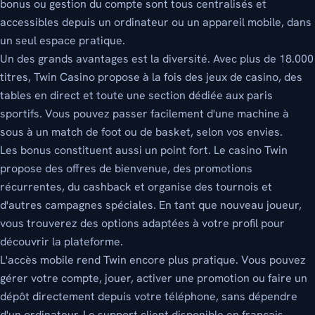
bonus ou gestion du compte sont tous centralisés et
accessibles depuis un ordinateur ou un appareil mobile, dans
un seul espace pratique.
Un des grands avantages est la diversité. Avec plus de 18.000
titres, Twin Casino propose à la fois des jeux de casino, des
tables en direct et toute une section dédiée aux paris
sportifs. Vous pouvez passer facilement d'une machine à
sous à un match de foot ou de basket, selon vos envies.
Les bonus constituent aussi un point fort. Le casino Twin
propose des offres de bienvenue, des promotions
récurrentes, du cashback et organise des tournois et
d'autres campagnes spéciales. En tant que nouveau joueur,
vous trouverez des options adaptées à votre profil pour
découvrir la plateforme.
L'accès mobile rend Twin encore plus pratique. Vous pouvez
gérer votre compte, jouer, activer une promotion ou faire un
dépôt directement depuis votre téléphone, sans dépendre
d'un ordinateur. Le support client disponible en français