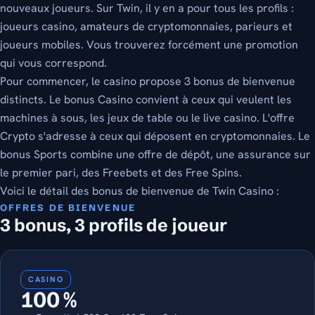
nouveaux joueurs. Sur Twin, il y en a pour tous les profils :
joueurs casino, amateurs de cryptomonnaies, parieurs et
joueurs mobiles. Vous trouverez forcément une promotion
qui vous correspond.
Pour commencer, le casino propose 3 bonus de bienvenue
distincts. Le bonus Casino convient à ceux qui veulent les
machines à sous, les jeux de table ou le live casino. L'offre
Crypto s'adresse à ceux qui déposent en cryptomonnaies. Le
bonus Sports combine une offre de dépôt, une assurance sur
le premier pari, des Freebets et des Free Spins.
Voici le détail des bonus de bienvenue de Twin Casino :
OFFRES DE BIENVENUE
3 bonus, 3 profils de joueur
CASINO
100 %