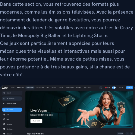
Dans cette section, vous retrouverez des formats plus
modernes, comme les émissions télévisées. Avec la présence
notamment du leader du genre Evolution, vous pourrez
découvrir des titres très volatiles avec entre autres le Crazy
Time, le Monopoly Big Baller et le Lightning Storm.
Ces jeux sont particulièrement appréciés pour leurs
mécaniques très visuelles et interactives mais aussi pour
leur énorme potentiel. Même avec de petites mises, vous
pouvez prétendre à de très beaux gains, si la chance est de
votre côté.