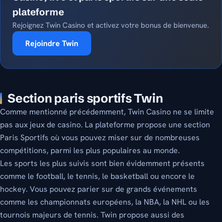
plateforme
Rejoignez Twin Casino et activez votre bonus de bienvenue.
Rejoindre Twin
Section paris sportifs Twin
Comme mentionné précédemment, Twin Casino ne se limite
pas aux jeux de casino. La plateforme propose une section
Paris Sportifs où vous pouvez miser sur de nombreuses
compétitions, parmi les plus populaires au monde.
Les sports les plus suivis sont bien évidemment présents
comme le football, le tennis, le basketball ou encore le
hockey. Vous pouvez parier sur de grands événements
comme les championnats européens, la NBA, la NHL ou les
tournois majeurs de tennis. Twin propose aussi des