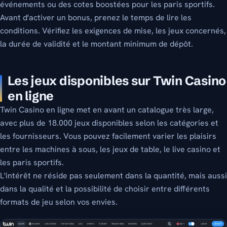
événements ou des cotes boostées pour les paris sportifs.
Avant d'activer un bonus, prenez le temps de lire les
conditions. Vérifiez les exigences de mise, les jeux concernés,
la durée de validité et le montant minimum de dépôt.
Les jeux disponibles sur Twin Casino
en ligne
Twin Casino en ligne met en avant un catalogue très large,
avec plus de 18.000 jeux disponibles selon les catégories et
les fournisseurs. Vous pouvez facilement varier les plaisirs
entre les machines à sous, les jeux de table, le live casino et
les paris sportifs.
L'intérêt ne réside pas seulement dans la quantité, mais aussi
dans la qualité et la possibilité de choisir entre différents
formats de jeu selon vos envies.