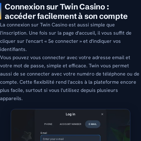
Connexion sur Twin Casino :
accéder facilement à son compte
La connexion sur Twin Casino est aussi simple que
l'inscription. Une fois sur la page d'accueil, il vous suffit de
cliquer sur l'encart « Se connecter » et d'indiquer vos
identifiants.
Vous pouvez vous connecter avec votre adresse email et
votre mot de passe, simple et efficace. Twin vous permet
aussi de se connecter avec votre numéro de téléphone ou de
compte. Cette flexibilité rend l'accès à la plateforme encore
plus facile, surtout si vous l'utilisez depuis plusieurs
appareils.