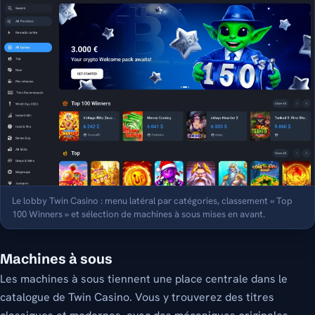
Le lobby Twin Casino : menu latéral par catégories, classement « Top
100 Winners » et sélection de machines à sous mises en avant.
Machines à sous
Les machines à sous tiennent une place centrale dans le
catalogue de Twin Casino. Vous y trouverez des titres