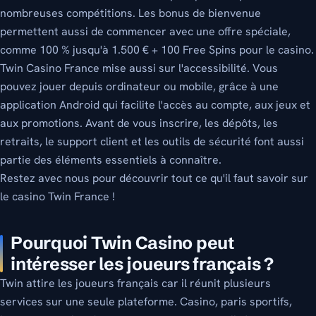
nombreuses compétitions. Les bonus de bienvenue
permettent aussi de commencer avec une offre spéciale,
comme 100 % jusqu'à
1.500 €
+ 100 Free Spins pour le casino.
Twin Casino France mise aussi sur l'accessibilité. Vous
pouvez jouer depuis ordinateur ou mobile, grâce à une
application Android qui facilite l'accès au compte, aux jeux et
aux promotions. Avant de vous inscrire, les dépôts, les
retraits, le support client et les outils de sécurité font aussi
partie des éléments essentiels à connaître.
Restez avec nous pour découvrir tout ce qu'il faut savoir sur
le casino Twin France !
Pourquoi Twin Casino peut
intéresser les joueurs français ?
Twin attire les joueurs français car il réunit plusieurs
services sur une seule plateforme. Casino, paris sportifs,