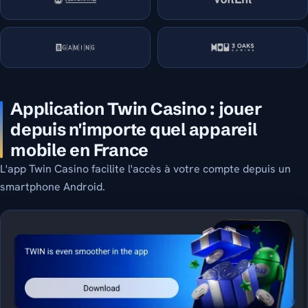
Application Twin Casino : jouer
depuis n'importe quel appareil
mobile en France
L'app Twin Casino facilite l'accès à votre compte depuis un
smartphone Android.