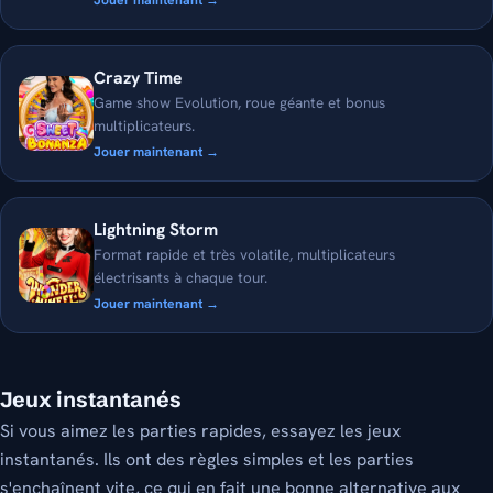
Jouer maintenant →
Crazy Time
Game show Evolution, roue géante et bonus
multiplicateurs.
Jouer maintenant →
Lightning Storm
Format rapide et très volatile, multiplicateurs
électrisants à chaque tour.
Jouer maintenant →
Jeux instantanés
Si vous aimez les parties rapides, essayez les jeux
instantanés. Ils ont des règles simples et les parties
s'enchaînent vite, ce qui en fait une bonne alternative aux