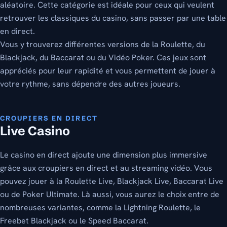
aléatoire. Cette catégorie est idéale pour ceux qui veulent
retrouver les classiques du casino, sans passer par une table
en direct.
Vous y trouverez différentes versions de la Roulette, du
Blackjack, du Baccarat ou du Vidéo Poker. Ces jeux sont
appréciés pour leur rapidité et vous permettent de jouer à
votre rythme, sans dépendre des autres joueurs.
CROUPIERS EN DIRECT
Live Casino
Le casino en direct ajoute une dimension plus immersive
grâce aux croupiers en direct et au streaming vidéo. Vous
pouvez jouer à la Roulette Live, Blackjack Live, Baccarat Live
ou de Poker Ultimate. Là aussi, vous aurez le choix entre de
nombreuses variantes, comme la Lightning Roulette, le
Freebet Blackjack ou le Speed Baccarat.