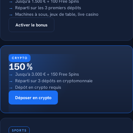
Jusqu'à
1.500 €
+ 100 Free Spins
Réparti sur les 3 premiers dépôts
Machines à sous, jeux de table, live casino
Activer le bonus
CRYPTO
150 %
Jusqu'à
3.000 €
+ 150 Free Spins
Réparti sur 3 dépôts en cryptomonnaie
Dépôt en crypto requis
Déposer en crypto
SPORTS