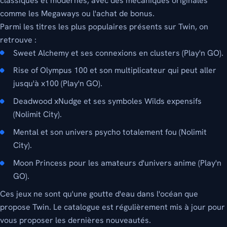
classiques et modernes, avec des mécaniques originales
comme les Megaways ou l'achat de bonus.
Parmi les titres les plus populaires présents sur Twin, on
retrouve :
Sweet Alchemy et ses connexions en clusters (Play'n GO).
Rise of Olympus 100 et son multiplicateur qui peut aller
jusqu'à x100 (Play'n GO).
Deadwood xNudge et ses symboles Wilds expensifs
(Nolimit City).
Mental et son univers psycho totalement fou (Nolimit
City).
Moon Princess pour les amateurs d'univers anime (Play'n
GO).
Ces jeux ne sont qu'une goutte d'eau dans l'océan que
propose Twin. Le catalogue est régulièrement mis à jour pour
vous proposer les dernières nouveautés.