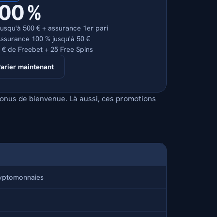
00 %
Jusqu'à
500 €
+ assurance 1er pari
ssurance 100 % jusqu'à
50 €
 €
de Freebet + 25 Free Spins
Parier maintenant
 bonus de bienvenue. Là aussi, ces promotions
ryptomonnaies