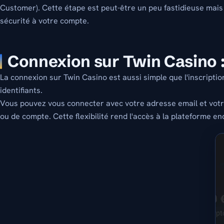
Customer). Cette étape est peut-être un peu fastidieuse mais e
sécurité à votre compte.
Connexion sur Twin Casino 
La connexion sur Twin Casino est aussi simple que l'inscription.
identifiants.
Vous pouvez vous connecter avec votre adresse email et votr
ou de compte. Cette flexibilité rend l'accès à la plateforme enc