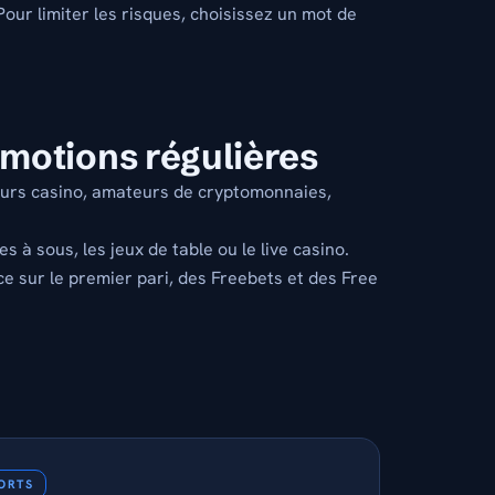
 Pour limiter les risques, choisissez un mot de
omotions régulières
oueurs casino, amateurs de cryptomonnaies,
à sous, les jeux de table ou le live casino.
e sur le premier pari, des Freebets et des Free
ORTS