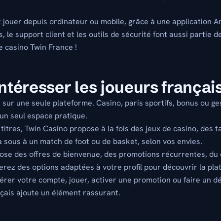
 jouer depuis ordinateur ou mobile, grâce à une application And
, le support client et les outils de sécurité font aussi partie 
e casino Twin France !
téresser les joueurs français
es sur une seule plateforme. Casino, paris sportifs, bonus ou g
 un seul espace pratique.
titres, Twin Casino propose à la fois des jeux de casino, des t
 sous à un match de foot ou de basket, selon vos envies.
opose des offres de bienvenue, des promotions récurrentes, du
rez des options adaptées à votre profil pour découvrir la pla
érer votre compte, jouer, activer une promotion ou faire un d
nçais ajoute un élément rassurant.