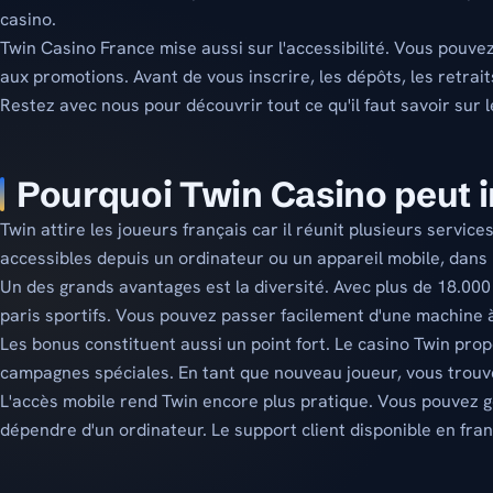
casino.
Twin Casino France mise aussi sur l'accessibilité. Vous pouvez
aux promotions. Avant de vous inscrire, les dépôts, les retraits
Restez avec nous pour découvrir tout ce qu'il faut savoir sur l
Pourquoi Twin Casino peut in
Twin attire les joueurs français car il réunit plusieurs servic
accessibles depuis un ordinateur ou un appareil mobile, dans
Un des grands avantages est la diversité. Avec plus de 18.000 
paris sportifs. Vous pouvez passer facilement d'une machine à
Les bonus constituent aussi un point fort. Le casino Twin pr
campagnes spéciales. En tant que nouveau joueur, vous trouve
L'accès mobile rend Twin encore plus pratique. Vous pouvez g
dépendre d'un ordinateur. Le support client disponible en fra