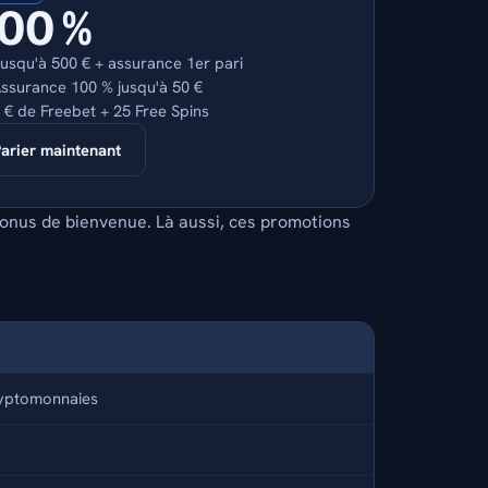
00 %
Jusqu'à
500 €
+ assurance 1er pari
ssurance 100 % jusqu'à
50 €
 €
de Freebet + 25 Free Spins
Parier maintenant
 bonus de bienvenue. Là aussi, ces promotions
ryptomonnaies