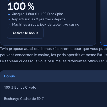
100 %
Jusqu'à
1.500 €
+ 100 Free Spins
Réparti sur les 3 premiers dépôts
Machines à sous, jeux de table, live casino
Activer le bonus
Twin propose aussi des bonus récurrents, pour que vous puissi
peuvent concerner le casino, les paris sportifs et même l'utilis
Le tableau ci-dessous vous résume les différentes offres récu
Bonus
100 % Bonus Crypto
Recharge Casino de 50 %