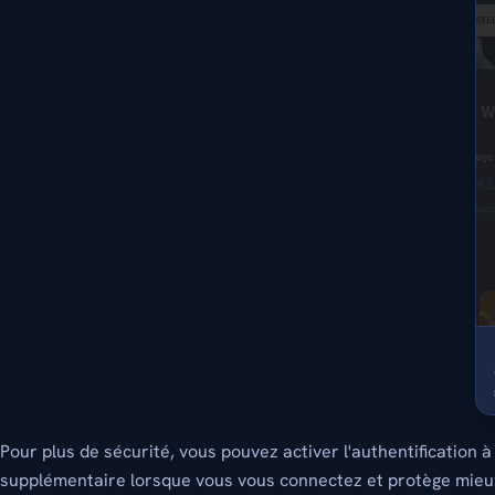
Pour plus de sécurité, vous pouvez activer l'authentification
supplémentaire lorsque vous vous connectez et protège mieu