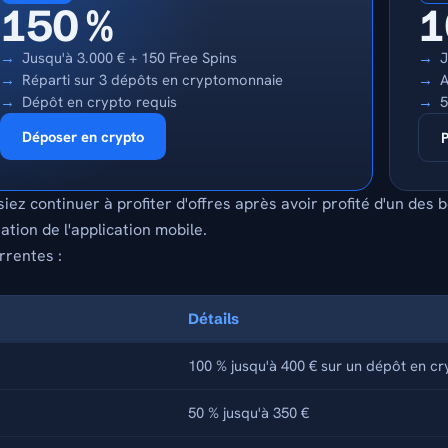
150 %
1
Jusqu'à
3.000 €
+ 150 Free Spins
Réparti sur 3 dépôts en cryptomonnaie
A
Dépôt en crypto requis
5
Déposer en crypto
ez continuer à profiter d'offres après avoir profité d'un des
ation de l'application mobile.
rrentes :
Détails
100 % jusqu'à
400 €
sur un dépôt en c
50 % jusqu'à
350 €