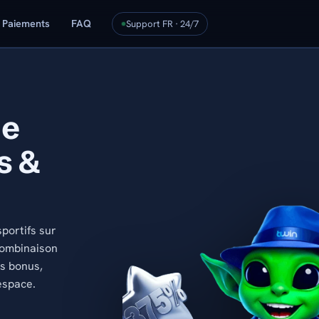
Paiements
FAQ
Support FR · 24/7
ne
s &
portifs sur
 combinaison
es bonus,
espace.