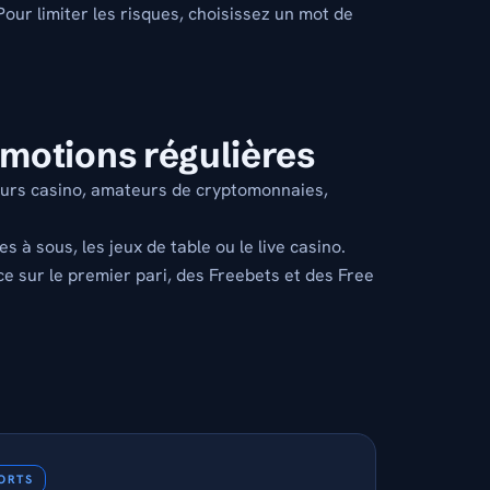
 Pour limiter les risques, choisissez un mot de
omotions régulières
oueurs casino, amateurs de cryptomonnaies,
à sous, les jeux de table ou le live casino.
e sur le premier pari, des Freebets et des Free
ORTS