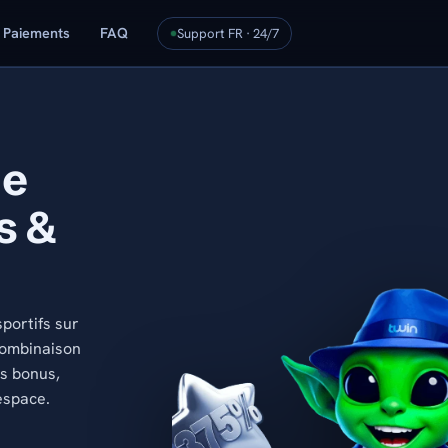
Paiements
FAQ
Support FR · 24/7
ne
s &
portifs sur
 combinaison
es bonus,
espace.