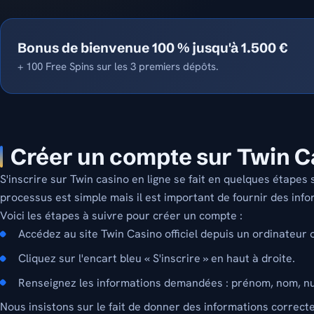
Bonus de bienvenue 100 % jusqu'à 1.500 €
+ 100 Free Spins sur les 3 premiers dépôts.
Créer un compte sur Twin Ca
S'inscrire sur Twin casino en ligne se fait en quelques étape
processus est simple mais il est important de fournir des inf
Voici les étapes à suivre pour créer un compte :
Accédez au site Twin Casino officiel depuis un ordinateur 
Cliquez sur l'encart bleu « S'inscrire » en haut à droite.
Renseignez les informations demandées : prénom, nom, nu
Nous insistons sur le fait de donner des informations correct