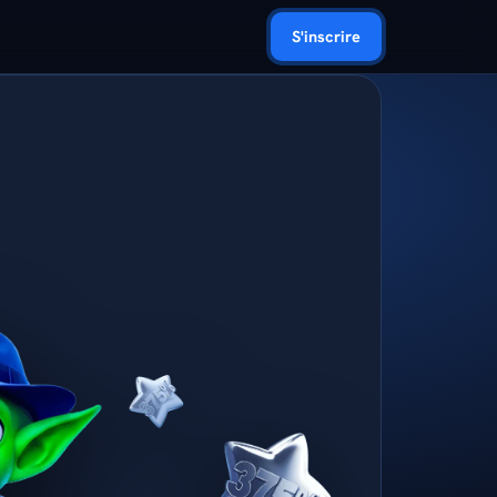
S'inscrire