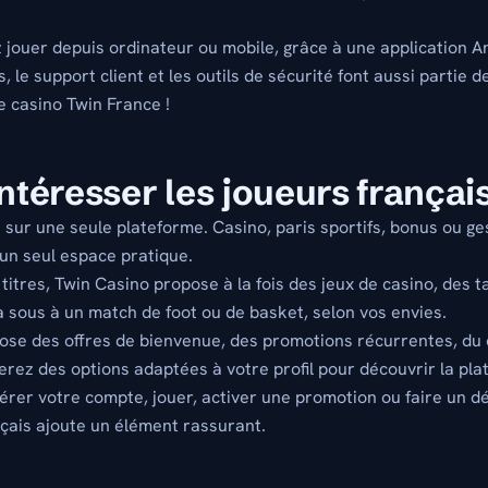
 jouer depuis ordinateur ou mobile, grâce à une application And
, le support client et les outils de sécurité font aussi partie 
e casino Twin France !
téresser les joueurs français
es sur une seule plateforme. Casino, paris sportifs, bonus ou g
 un seul espace pratique.
titres, Twin Casino propose à la fois des jeux de casino, des t
 sous à un match de foot ou de basket, selon vos envies.
opose des offres de bienvenue, des promotions récurrentes, du
rez des options adaptées à votre profil pour découvrir la pla
érer votre compte, jouer, activer une promotion ou faire un d
nçais ajoute un élément rassurant.