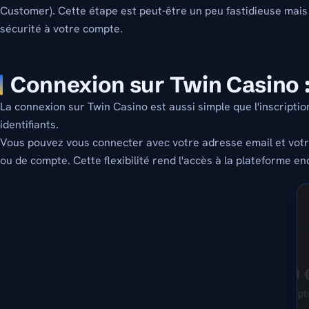
Customer). Cette étape est peut-être un peu fastidieuse mais e
sécurité à votre compte.
Connexion sur Twin Casino 
La connexion sur Twin Casino est aussi simple que l'inscription.
identifiants.
Vous pouvez vous connecter avec votre adresse email et votr
ou de compte. Cette flexibilité rend l'accès à la plateforme enc