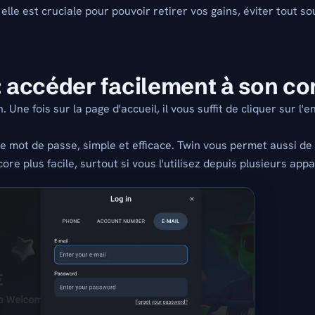
lle est cruciale pour pouvoir retirer vos gains, éviter tout s
: accéder facilement à son c
 Une fois sur la page d'accueil, il vous suffit de cliquer sur l'
e mot de passe, simple et efficace. Twin vous permet aussi d
ore plus facile, surtout si vous l'utilisez depuis plusieurs appa