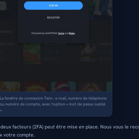
La fenêtre de connexion Twin : e-mail, numéro de téléphone
ou numéro de compte, avec l'option « mot de passe oublié
».
 à deux facteurs (2FA) peut être mise en place. Nous vous le 
x votre compte.