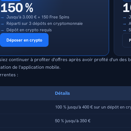
150 %
1
Jusqu'à
3.000 €
+ 150 Free Spins
Réparti sur 3 dépôts en cryptomonnaie
A
Dépôt en crypto requis
5
Déposer en crypto
ez continuer à profiter d'offres après avoir profité d'un des
ation de l'application mobile.
rrentes :
Détails
100 % jusqu'à
400 €
sur un dépôt en c
50 % jusqu'à
350 €