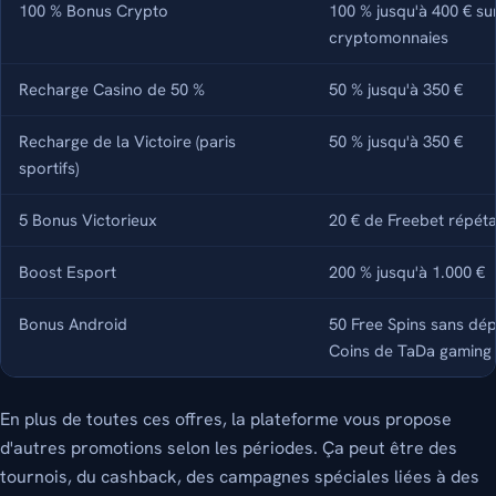
100 % Bonus Crypto
100 % jusqu'à
400 €
sur
cryptomonnaies
Recharge Casino de 50 %
50 % jusqu'à
350 €
Recharge de la Victoire (paris
50 % jusqu'à
350 €
sportifs)
5 Bonus Victorieux
20 €
de Freebet répétab
Boost Esport
200 % jusqu'à
1.000 €
Bonus Android
50 Free Spins sans dép
Coins de TaDa gaming
En plus de toutes ces offres, la plateforme vous propose
d'autres promotions selon les périodes. Ça peut être des
tournois, du cashback, des campagnes spéciales liées à des