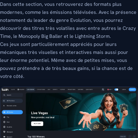
Dans cette section, vous retrouverez des formats plus
modernes, comme les émissions télévisées. Avec la présence
notamment du leader du genre Evolution, vous pourrez
découvrir des titres très volatiles avec entre autres le Crazy
Time, le Monopoly Big Baller et le Lightning Storm.
Ces jeux sont particulièrement appréciés pour leurs
mécaniques très visuelles et interactives mais aussi pour
leur énorme potentiel. Même avec de petites mises, vous
pouvez prétendre à de très beaux gains, si la chance est de
votre côté.