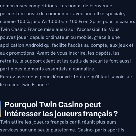
nombreuses compétitions. Les bonus de bienvenue
permettent aussi de commencer avec une offre spéciale,
comme 100 % jusqu'à
1.500 €
+ 100 Free Spins pour le casino.
Twin Casino France mise aussi sur l'accessibilité. Vous
pouvez jouer depuis ordinateur ou mobile, grâce à une
application Android qui facilite l'accès au compte, aux jeux et
aux promotions. Avant de vous inscrire, les dépôts, les
retraits, le support client et les outils de sécurité font aussi
partie des éléments essentiels à connaître.
Restez avec nous pour découvrir tout ce qu'il faut savoir sur
le casino Twin France !
Pourquoi Twin Casino peut
intéresser les joueurs français ?
Twin attire les joueurs français car il réunit plusieurs
services sur une seule plateforme. Casino, paris sportifs,