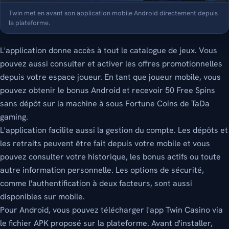
Twin met en avant son application mobile Android directement depuis
la plateforme.
L'application donne accès à tout le catalogue de jeux. Vous
pouvez aussi consulter et activer les offres promotionnelles
depuis votre espace joueur. En tant que joueur mobile, vous
pouvez obtenir le bonus Android et recevoir 50 Free Spins
sans dépôt sur la machine à sous Fortune Coins de TaDa
gaming.
L'application facilite aussi la gestion du compte. Les dépôts et
les retraits peuvent être fait depuis votre mobile et vous
pouvez consulter votre historique, les bonus actifs ou toute
autre information personnelle. Les options de sécurité,
comme l'authentification à deux facteurs, sont aussi
disponibles sur mobile.
Pour Android, vous pouvez télécharger l'app Twin Casino via
le fichier APK proposé sur la plateforme. Avant d'installer,