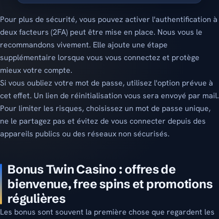
Pour plus de sécurité, vous pouvez activer l'authentification à
deux facteurs (2FA) peut être mise en place. Nous vous le
recommandons vivement. Elle ajoute une étape
supplémentaire lorsque vous vous connectez et protège
mieux votre compte.
Si vous oubliez votre mot de passe, utilisez l'option prévue à
cet effet. Un lien de réinitialisation vous sera envoyé par mail.
Pour limiter les risques, choisissez un mot de passe unique,
ne le partagez pas et évitez de vous connecter depuis des
appareils publics ou des réseaux non sécurisés.
Bonus Twin Casino : offres de
bienvenue, free spins et promotions
régulières
Les bonus sont souvent la première chose que regardent les