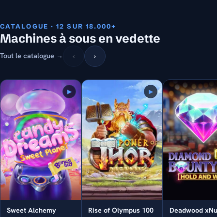
CATALOGUE · 12 SUR 18.000+
Machines à sous en vedette
‹
›
Tout le catalogue →
▶
▶
Sweet Alchemy
Rise of Olympus 100
Deadwood xN