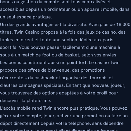
bonus ou gestion du compte sont tous centralisés et
accessibles depuis un ordinateur ou un appareil mobile, dans
un seul espace pratique.
Un des grands avantages est la diversité. Avec plus de 18.000
titres, Twin Casino propose à la fois des jeux de casino, des
tables en direct et toute une section dédiée aux paris
sportifs. Vous pouvez passer facilement d'une machine à
sous à un match de foot ou de basket, selon vos envies.
Les bonus constituent aussi un point fort. Le casino Twin
propose des offres de bienvenue, des promotions
récurrentes, du cashback et organise des tournois et
d'autres campagnes spéciales. En tant que nouveau joueur,
vous trouverez des options adaptées à votre profil pour
découvrir la plateforme.
L'accès mobile rend Twin encore plus pratique. Vous pouvez
gérer votre compte, jouer, activer une promotion ou faire un
dépôt directement depuis votre téléphone, sans dépendre
d'un ordinateur. Le support client disponible en français