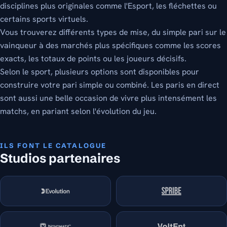
disciplines plus originales comme l'Esport, les fléchettes ou
certains sports virtuels.
Vous trouverez différents types de mise, du simple pari sur le
vainqueur à des marchés plus spécifiques comme les scores
exacts, les totaux de points ou les joueurs décisifs.
Selon le sport, plusieurs options sont disponibles pour
construire votre pari simple ou combiné. Les paris en direct
sont aussi une belle occasion de vivre plus intensément les
matchs, en pariant selon l'évolution du jeu.
ILS FONT LE CATALOGUE
Studios partenaires