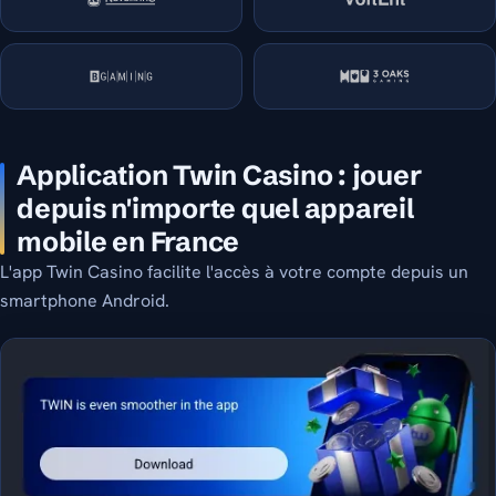
Application Twin Casino : jouer
depuis n'importe quel appareil
mobile en France
L'app Twin Casino facilite l'accès à votre compte depuis un
smartphone Android.