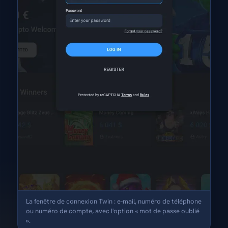
La fenêtre de connexion Twin : e-mail, numéro de téléphone
ou numéro de compte, avec l'option « mot de passe oublié
».