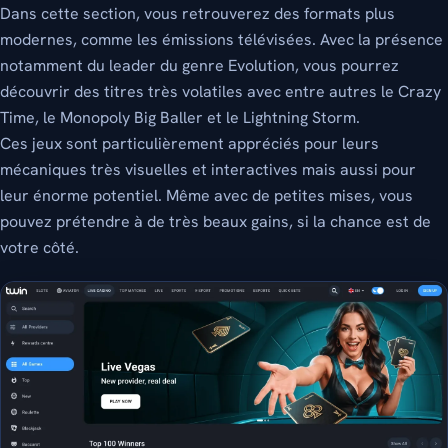
Dans cette section, vous retrouverez des formats plus
modernes, comme les émissions télévisées. Avec la présence
notamment du leader du genre Evolution, vous pourrez
découvrir des titres très volatiles avec entre autres le Crazy
Time, le Monopoly Big Baller et le Lightning Storm.
Ces jeux sont particulièrement appréciés pour leurs
mécaniques très visuelles et interactives mais aussi pour
leur énorme potentiel. Même avec de petites mises, vous
pouvez prétendre à de très beaux gains, si la chance est de
votre côté.