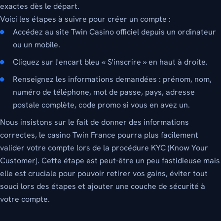
exactes dès le départ.
Voici les étapes à suivre pour créer un compte :
Accédez au site Twin Casino officiel depuis un ordinateur
ou un mobile.
Cliquez sur l'encart bleu « S'inscrire » en haut à droite.
Renseignez les informations demandées : prénom, nom,
numéro de téléphone, mot de passe, pays, adresse
postale complète, code promo si vous en avez un.
Nous insistons sur le fait de donner des informations
correctes, le casino Twin France pourra plus facilement
valider votre compte lors de la procédure KYC (Know Your
Customer). Cette étape est peut-être un peu fastidieuse mais
elle est cruciale pour pouvoir retirer vos gains, éviter tout
souci lors des étapes et ajouter une couche de sécurité à
votre compte.