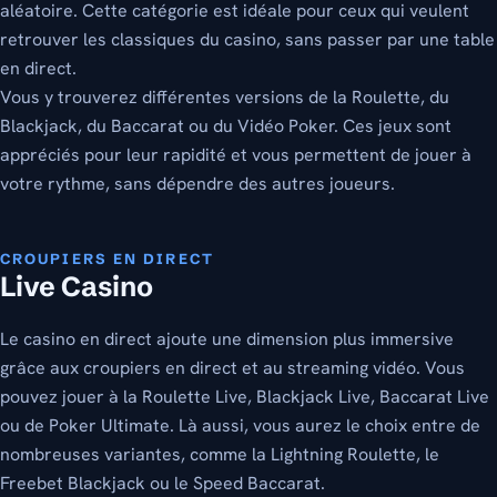
aléatoire. Cette catégorie est idéale pour ceux qui veulent
retrouver les classiques du casino, sans passer par une table
en direct.
Vous y trouverez différentes versions de la Roulette, du
Blackjack, du Baccarat ou du Vidéo Poker. Ces jeux sont
appréciés pour leur rapidité et vous permettent de jouer à
votre rythme, sans dépendre des autres joueurs.
CROUPIERS EN DIRECT
Live Casino
Le casino en direct ajoute une dimension plus immersive
grâce aux croupiers en direct et au streaming vidéo. Vous
pouvez jouer à la Roulette Live, Blackjack Live, Baccarat Live
ou de Poker Ultimate. Là aussi, vous aurez le choix entre de
nombreuses variantes, comme la Lightning Roulette, le
Freebet Blackjack ou le Speed Baccarat.