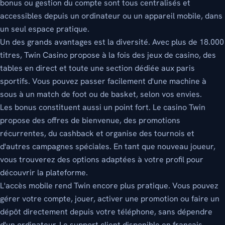
bonus ou gestion du compte sont tous centralisés et
accessibles depuis un ordinateur ou un appareil mobile, dans
un seul espace pratique.
Un des grands avantages est la diversité. Avec plus de 18.000
titres, Twin Casino propose à la fois des jeux de casino, des
tables en direct et toute une section dédiée aux paris
sportifs. Vous pouvez passer facilement d'une machine à
sous à un match de foot ou de basket, selon vos envies.
Les bonus constituent aussi un point fort. Le casino Twin
propose des offres de bienvenue, des promotions
récurrentes, du cashback et organise des tournois et
d'autres campagnes spéciales. En tant que nouveau joueur,
vous trouverez des options adaptées à votre profil pour
découvrir la plateforme.
L'accès mobile rend Twin encore plus pratique. Vous pouvez
gérer votre compte, jouer, activer une promotion ou faire un
dépôt directement depuis votre téléphone, sans dépendre
d'un ordinateur. Le support client disponible en français