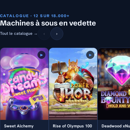
CATALOGUE · 12 SUR 18.000+
Machines à sous en vedette
‹
›
Tout le catalogue →
▶
▶
Sweet Alchemy
Rise of Olympus 100
Deadwood xN