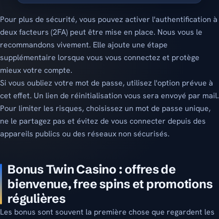
Pour plus de sécurité, vous pouvez activer l'authentification à
deux facteurs (2FA) peut être mise en place. Nous vous le
recommandons vivement. Elle ajoute une étape
supplémentaire lorsque vous vous connectez et protège
mieux votre compte.
Si vous oubliez votre mot de passe, utilisez l'option prévue à
cet effet. Un lien de réinitialisation vous sera envoyé par mail.
Pour limiter les risques, choisissez un mot de passe unique,
ne le partagez pas et évitez de vous connecter depuis des
appareils publics ou des réseaux non sécurisés.
Bonus Twin Casino : offres de
bienvenue, free spins et promotions
régulières
Les bonus sont souvent la première chose que regardent les