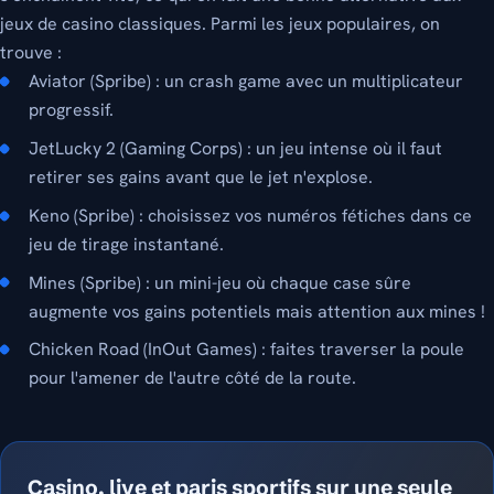
jeux de casino classiques. Parmi les jeux populaires, on
trouve :
Aviator (Spribe) : un crash game avec un multiplicateur
progressif.
JetLucky 2 (Gaming Corps) : un jeu intense où il faut
retirer ses gains avant que le jet n'explose.
Keno (Spribe) : choisissez vos numéros fétiches dans ce
jeu de tirage instantané.
Mines (Spribe) : un mini-jeu où chaque case sûre
augmente vos gains potentiels mais attention aux mines !
Chicken Road (InOut Games) : faites traverser la poule
pour l'amener de l'autre côté de la route.
Casino, live et paris sportifs sur une seule