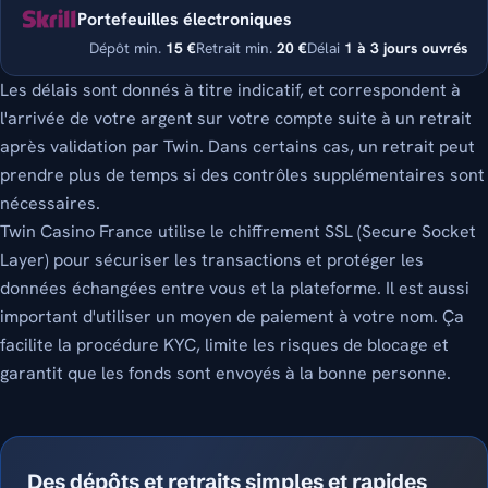
Portefeuilles électroniques
Dépôt min.
15 €
Retrait min.
20 €
Délai
1 à 3 jours ouvrés
Les délais sont donnés à titre indicatif, et correspondent à
l'arrivée de votre argent sur votre compte suite à un retrait
après validation par Twin. Dans certains cas, un retrait peut
prendre plus de temps si des contrôles supplémentaires sont
nécessaires.
Twin Casino France utilise le chiffrement SSL (Secure Socket
Layer) pour sécuriser les transactions et protéger les
données échangées entre vous et la plateforme. Il est aussi
important d'utiliser un moyen de paiement à votre nom. Ça
facilite la procédure KYC, limite les risques de blocage et
garantit que les fonds sont envoyés à la bonne personne.
Des dépôts et retraits simples et rapides