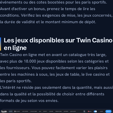
événements ou des cotes boostées pour les paris sportifs.
Avant d'activer un bonus, prenez le temps de lire les
conditions. Vérifiez les exigences de mise, les jeux concernés,
la durée de validité et le montant minimum de dépôt.
Les jeux disponibles sur Twin Casino
en ligne
Twin Casino en ligne met en avant un catalogue très large,
avec plus de 18.000 jeux disponibles selon les catégories et
les fournisseurs. Vous pouvez facilement varier les plaisirs
entre les machines à sous, les jeux de table, le live casino et
les paris sportifs.
L'intérêt ne réside pas seulement dans la quantité, mais aussi
dans la qualité et la possibilité de choisir entre différents
formats de jeu selon vos envies.