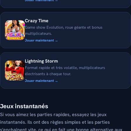
Jouer maintenant →
Crazy Time
Game show Evolution, roue géante et bonus
multiplicateurs.
Jouer maintenant →
Lightning Storm
Format rapide et très volatile, multiplicateurs
électrisants à chaque tour.
Jouer maintenant →
Jeux instantanés
Si vous aimez les parties rapides, essayez les jeux
instantanés. Ils ont des règles simples et les parties
s'enchaînent vite, ce qui en fait une bonne alternative aux