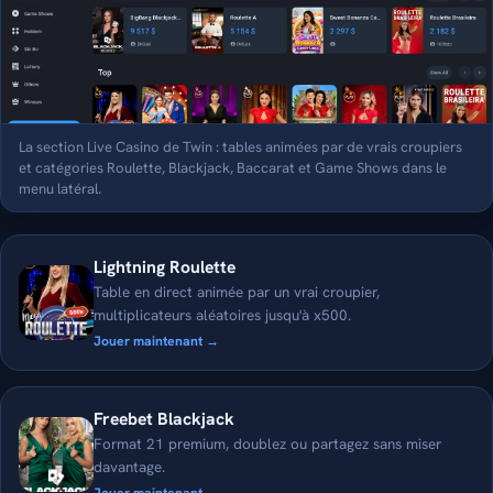
La section Live Casino de Twin : tables animées par de vrais croupiers
et catégories Roulette, Blackjack, Baccarat et Game Shows dans le
menu latéral.
Lightning Roulette
Table en direct animée par un vrai croupier,
multiplicateurs aléatoires jusqu'à x500.
Jouer maintenant →
Freebet Blackjack
Format 21 premium, doublez ou partagez sans miser
davantage.