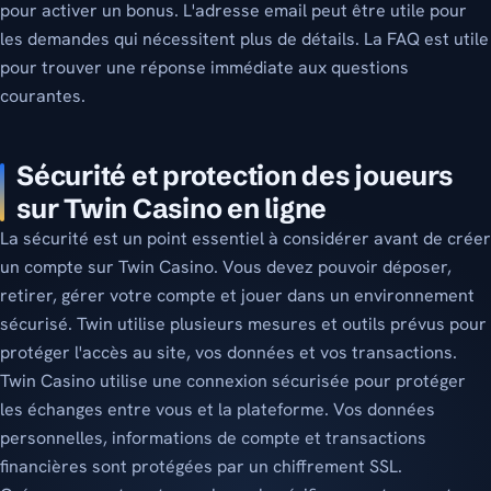
pour activer un bonus. L'adresse email peut être utile pour
les demandes qui nécessitent plus de détails. La FAQ est utile
pour trouver une réponse immédiate aux questions
courantes.
Sécurité et protection des joueurs
sur Twin Casino en ligne
La sécurité est un point essentiel à considérer avant de créer
un compte sur Twin Casino. Vous devez pouvoir déposer,
retirer, gérer votre compte et jouer dans un environnement
sécurisé. Twin utilise plusieurs mesures et outils prévus pour
protéger l'accès au site, vos données et vos transactions.
Twin Casino utilise une connexion sécurisée pour protéger
les échanges entre vous et la plateforme. Vos données
personnelles, informations de compte et transactions
financières sont protégées par un chiffrement SSL.