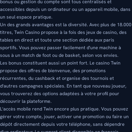
bonus ou gestion du compte sont tous centralisés et
accessibles depuis un ordinateur ou un appareil mobile, dans
un seul espace pratique.
Un des grands avantages est la diversité. Avec plus de 18.000
titres, Twin Casino propose à la fois des jeux de casino, des
tables en direct et toute une section dédiée aux paris
sportifs. Vous pouvez passer facilement d'une machine à
sous à un match de foot ou de basket, selon vos envies.
Les bonus constituent aussi un point fort. Le casino Twin
propose des offres de bienvenue, des promotions
récurrentes, du cashback et organise des tournois et
d'autres campagnes spéciales. En tant que nouveau joueur,
vous trouverez des options adaptées à votre profil pour
découvrir la plateforme.
L'accès mobile rend Twin encore plus pratique. Vous pouvez
gérer votre compte, jouer, activer une promotion ou faire un
dépôt directement depuis votre téléphone, sans dépendre
d'un ordinateur. Le support client disponible en français