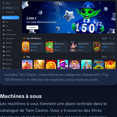
Le lobby Twin Casino : menu latéral par catégories, classement « Top
100 Winners » et sélection de machines à sous mises en avant.
Machines à sous
Les machines à sous tiennent une place centrale dans le
catalogue de Twin Casino. Vous y trouverez des titres