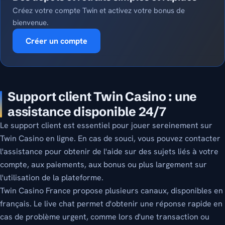
Créez votre compte Twin et activez votre bonus de
bienvenue.
Créer un compte
Support client Twin Casino : une
assistance disponible 24/7
Le support client est essentiel pour jouer sereinement sur
Twin Casino en ligne. En cas de souci, vous pouvez contacter
l'assistance pour obtenir de l'aide sur des sujets liés à votre
compte, aux paiements, aux bonus ou plus largement sur
l'utilisation de la plateforme.
Twin Casino France propose plusieurs canaux, disponibles en
français. Le live chat permet d'obtenir une réponse rapide en
cas de problème urgent, comme lors d'une transaction ou