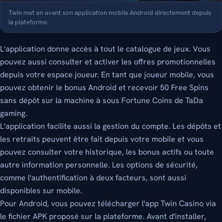
Twin met en avant son application mobile Android directement depuis
la plateforme.
L'application donne accès à tout le catalogue de jeux. Vous
pouvez aussi consulter et activer les offres promotionnelles
depuis votre espace joueur. En tant que joueur mobile, vous
pouvez obtenir le bonus Android et recevoir 50 Free Spins
sans dépôt sur la machine à sous Fortune Coins de TaDa
gaming.
L'application facilite aussi la gestion du compte. Les dépôts et
les retraits peuvent être fait depuis votre mobile et vous
pouvez consulter votre historique, les bonus actifs ou toute
autre information personnelle. Les options de sécurité,
comme l'authentification à deux facteurs, sont aussi
disponibles sur mobile.
Pour Android, vous pouvez télécharger l'app Twin Casino via
le fichier APK proposé sur la plateforme. Avant d'installer,