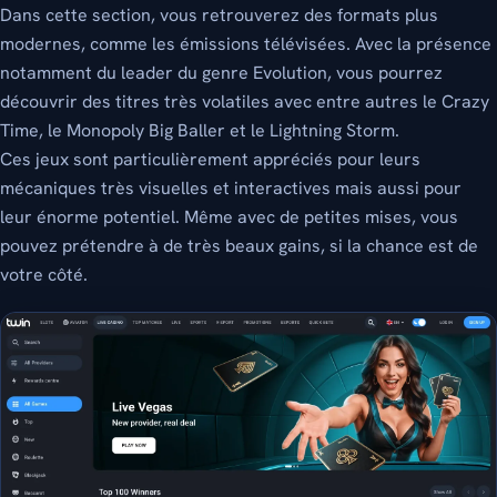
Dans cette section, vous retrouverez des formats plus
modernes, comme les émissions télévisées. Avec la présence
notamment du leader du genre Evolution, vous pourrez
découvrir des titres très volatiles avec entre autres le Crazy
Time, le Monopoly Big Baller et le Lightning Storm.
Ces jeux sont particulièrement appréciés pour leurs
mécaniques très visuelles et interactives mais aussi pour
leur énorme potentiel. Même avec de petites mises, vous
pouvez prétendre à de très beaux gains, si la chance est de
votre côté.