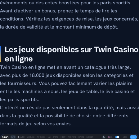
événements ou des cotes boostées pour les paris sportifs.
Avant d'activer un bonus, prenez le temps de lire les
conditions. Vérifiez les exigences de mise, les jeux concernés,
la durée de validité et le montant minimum de dépôt.
Les jeux disponibles sur Twin Casino
en ligne
Twin Casino en ligne met en avant un catalogue très large,
avec plus de 18.000 jeux disponibles selon les catégories et
les fournisseurs. Vous pouvez facilement varier les plaisirs
entre les machines à sous, les jeux de table, le live casino et
les paris sportifs.
L'intérêt ne réside pas seulement dans la quantité, mais aussi
dans la qualité et la possibilité de choisir entre différents
formats de jeu selon vos envies.