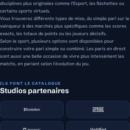
disciplines plus originales comme l'Esport, les fléchettes ou
certains sports virtuels.
Vous trouverez différents types de mise, du simple pari sur le
vainqueur à des marchés plus spécifiques comme les scores
exacts, les totaux de points ou les joueurs décisifs.
Selon le sport, plusieurs options sont disponibles pour
construire votre pari simple ou combiné. Les paris en direct
sont aussi une belle occasion de vivre plus intensément les
matchs, en pariant selon l'évolution du jeu.
ILS FONT LE CATALOGUE
Studios partenaires