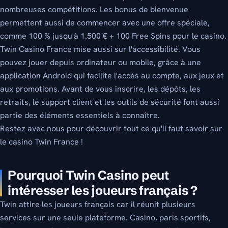
nombreuses compétitions. Les bonus de bienvenue
permettent aussi de commencer avec une offre spéciale,
comme 100 % jusqu'à
1.500 €
+ 100 Free Spins pour le casino.
Twin Casino France mise aussi sur l'accessibilité. Vous
pouvez jouer depuis ordinateur ou mobile, grâce à une
application Android qui facilite l'accès au compte, aux jeux et
aux promotions. Avant de vous inscrire, les dépôts, les
retraits, le support client et les outils de sécurité font aussi
partie des éléments essentiels à connaître.
Restez avec nous pour découvrir tout ce qu'il faut savoir sur
le casino Twin France !
Pourquoi Twin Casino peut
intéresser les joueurs français ?
Twin attire les joueurs français car il réunit plusieurs
services sur une seule plateforme. Casino, paris sportifs,