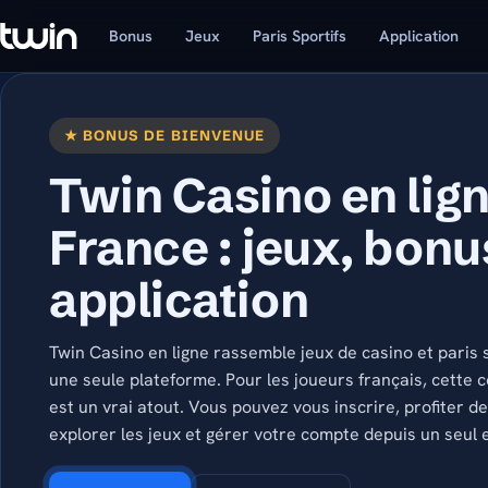
Bonus
Jeux
Paris Sportifs
Application
★ BONUS DE BIENVENUE
Twin Casino en lig
France : jeux, bonu
application
Twin Casino en ligne rassemble jeux de casino et paris s
une seule plateforme. Pour les joueurs français, cette
est un vrai atout. Vous pouvez vous inscrire, profiter d
explorer les jeux et gérer votre compte depuis un seul 