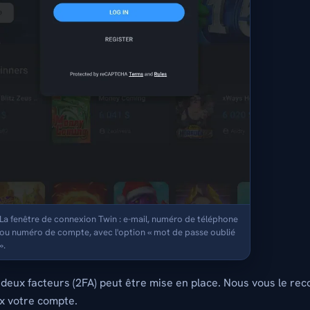
La fenêtre de connexion Twin : e-mail, numéro de téléphone
ou numéro de compte, avec l'option « mot de passe oublié
».
 à deux facteurs (2FA) peut être mise en place. Nous vous le 
x votre compte.