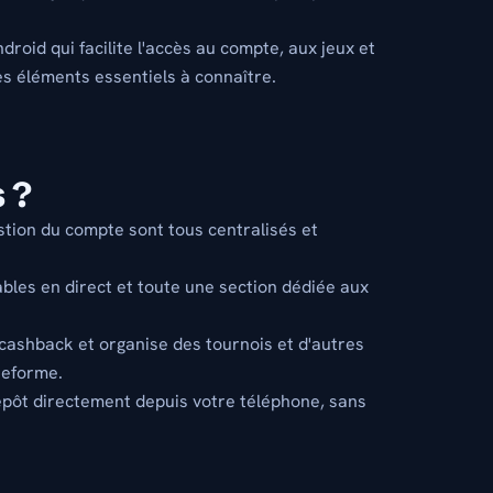
roid qui facilite l'accès au compte, aux jeux et
des éléments essentiels à connaître.
 ?
estion du compte sont tous centralisés et
ables en direct et toute une section dédiée aux
 cashback et organise des tournois et d'autres
teforme.
épôt directement depuis votre téléphone, sans