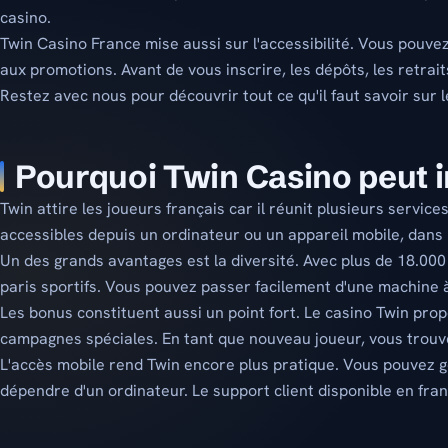
casino.
Twin Casino France mise aussi sur l'accessibilité. Vous pouvez
aux promotions. Avant de vous inscrire, les dépôts, les retraits
Restez avec nous pour découvrir tout ce qu'il faut savoir sur l
Pourquoi Twin Casino peut in
Twin attire les joueurs français car il réunit plusieurs servic
accessibles depuis un ordinateur ou un appareil mobile, dans
Un des grands avantages est la diversité. Avec plus de 18.000 
paris sportifs. Vous pouvez passer facilement d'une machine à
Les bonus constituent aussi un point fort. Le casino Twin pr
campagnes spéciales. En tant que nouveau joueur, vous trouve
L'accès mobile rend Twin encore plus pratique. Vous pouvez g
dépendre d'un ordinateur. Le support client disponible en fra