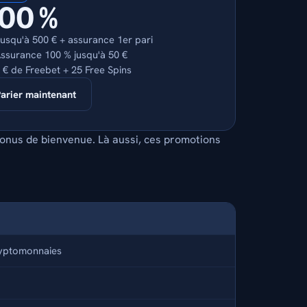
00 %
Jusqu'à
500 €
+ assurance 1er pari
ssurance 100 % jusqu'à
50 €
 €
de Freebet + 25 Free Spins
Parier maintenant
 bonus de bienvenue. Là aussi, ces promotions
ryptomonnaies