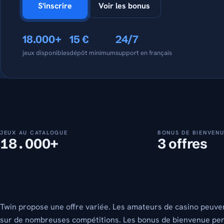
S'inscrire
Voir les bonus
18.000+
15 €
24/7
jeux disponibles
dépôt minimum
support en français
JEUX AU CATALOGUE
BONUS DE BIENVEN
18.000+
3 offres
Twin propose une offre variée. Les amateurs de casino peuvent
sur de nombreuses compétitions. Les bonus de bienvenue pe