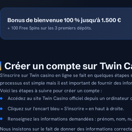
Bonus de bienvenue 100 % jusqu'à 1.500 €
+ 100 Free Spins sur les 3 premiers dépôts.
Créer un compte sur Twin Ca
S'inscrire sur Twin casino en ligne se fait en quelques étape
processus est simple mais il est important de fournir des inf
Voici les étapes à suivre pour créer un compte :
Accédez au site Twin Casino officiel depuis un ordinateur 
Cliquez sur l'encart bleu « S'inscrire » en haut à droite.
Renseignez les informations demandées : prénom, nom, nu
Nous insistons sur le fait de donner des informations correct