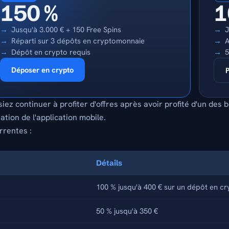
150 %
1
Jusqu'à
3.000 €
+ 150 Free Spins
Réparti sur 3 dépôts en cryptomonnaie
A
Dépôt en crypto requis
5
Déposer en crypto
ez continuer à profiter d'offres après avoir profité d'un des
ation de l'application mobile.
rrentes :
Détails
100 % jusqu'à
400 €
sur un dépôt en c
50 % jusqu'à
350 €