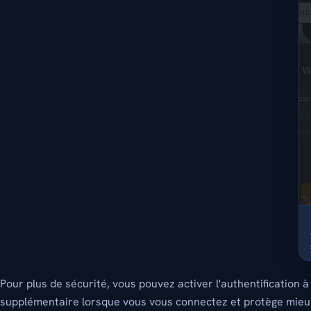
Pour plus de sécurité, vous pouvez activer l'authentification
supplémentaire lorsque vous vous connectez et protège mieu