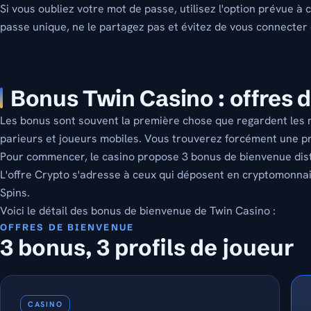
Si vous oubliez votre mot de passe, utilisez l'option prévue à c
passe unique, ne le partagez pas et évitez de vous connecter
Bonus Twin Casino : offres d
Les bonus sont souvent la première chose que regardent les no
parieurs et joueurs mobiles. Vous trouverez forcément une p
Pour commencer, le casino propose 3 bonus de bienvenue distin
L'offre Crypto s'adresse à ceux qui déposent en cryptomonnai
Spins.
Voici le détail des bonus de bienvenue de Twin Casino :
OFFRES DE BIENVENUE
3 bonus, 3 profils de joueur
CASINO