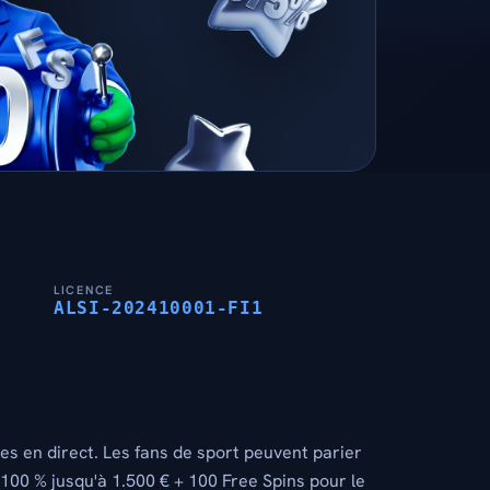
LICENCE
ALSI-202410001-FI1
es en direct. Les fans de sport peuvent parier
 100 % jusqu'à
1.500 €
+ 100 Free Spins pour le