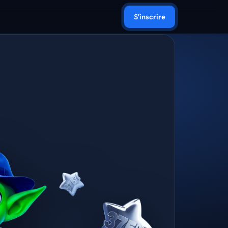
S'inscrire