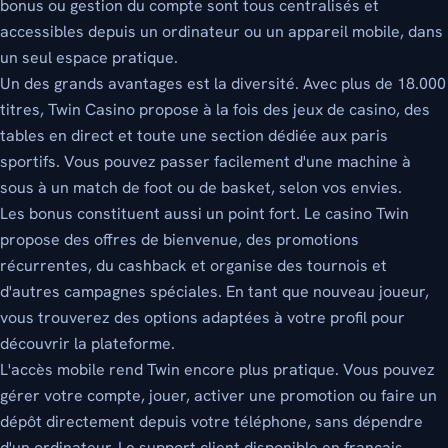
bonus ou gestion du compte sont tous centralisés et
accessibles depuis un ordinateur ou un appareil mobile, dans
un seul espace pratique.
Un des grands avantages est la diversité. Avec plus de 18.000
titres, Twin Casino propose à la fois des jeux de casino, des
tables en direct et toute une section dédiée aux paris
sportifs. Vous pouvez passer facilement d'une machine à
sous à un match de foot ou de basket, selon vos envies.
Les bonus constituent aussi un point fort. Le casino Twin
propose des offres de bienvenue, des promotions
récurrentes, du cashback et organise des tournois et
d'autres campagnes spéciales. En tant que nouveau joueur,
vous trouverez des options adaptées à votre profil pour
découvrir la plateforme.
L'accès mobile rend Twin encore plus pratique. Vous pouvez
gérer votre compte, jouer, activer une promotion ou faire un
dépôt directement depuis votre téléphone, sans dépendre
d'un ordinateur. Le support client disponible en français