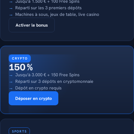
Jusqu'à
1.500 €
+ 100 Free Spins
Réparti sur les 3 premiers dépôts
Machines à sous, jeux de table, live casino
Activer le bonus
CRYPTO
150 %
Jusqu'à
3.000 €
+ 150 Free Spins
Réparti sur 3 dépôts en cryptomonnaie
Dépôt en crypto requis
Déposer en crypto
SPORTS