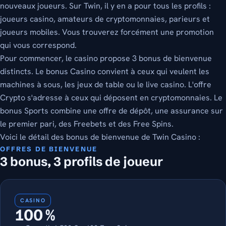
nouveaux joueurs. Sur Twin, il y en a pour tous les profils :
joueurs casino, amateurs de cryptomonnaies, parieurs et
joueurs mobiles. Vous trouverez forcément une promotion
qui vous correspond.
Pour commencer, le casino propose 3 bonus de bienvenue
distincts. Le bonus Casino convient à ceux qui veulent les
machines à sous, les jeux de table ou le live casino. L'offre
Crypto s'adresse à ceux qui déposent en cryptomonnaies. Le
bonus Sports combine une offre de dépôt, une assurance sur
le premier pari, des Freebets et des Free Spins.
Voici le détail des bonus de bienvenue de Twin Casino :
OFFRES DE BIENVENUE
3 bonus, 3 profils de joueur
CASINO
100 %