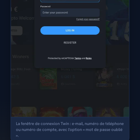
La fenêtre de connexion Twin : e-mail, numéro de téléphone
ou numéro de compte, avec l'option « mot de passe oublié
».