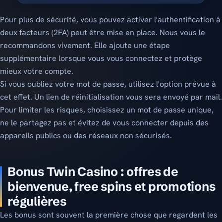
Pour plus de sécurité, vous pouvez activer l'authentification à
deux facteurs (2FA) peut être mise en place. Nous vous le
recommandons vivement. Elle ajoute une étape
supplémentaire lorsque vous vous connectez et protège
mieux votre compte.
Si vous oubliez votre mot de passe, utilisez l'option prévue à
cet effet. Un lien de réinitialisation vous sera envoyé par mail.
Pour limiter les risques, choisissez un mot de passe unique,
ne le partagez pas et évitez de vous connecter depuis des
appareils publics ou des réseaux non sécurisés.
Bonus Twin Casino : offres de
bienvenue, free spins et promotions
régulières
Les bonus sont souvent la première chose que regardent les