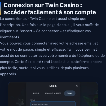
Connexion sur Twin Casino :
accéder facilement à son compte
La connexion sur Twin Casino est aussi simple que
l'inscription. Une fois sur la page d'accueil, il vous suffit de
cliquer sur l'encart « Se connecter » et d'indiquer vos
identifiants.
Vous pouvez vous connecter avec votre adresse email et
votre mot de passe, simple et efficace. Twin vous permet
aussi de se connecter avec votre numéro de téléphone ou de
compte. Cette flexibilité rend l'accès à la plateforme encore
plus facile, surtout si vous l'utilisez depuis plusieurs
appareils.