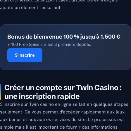
ajoute un élément rassurant.
Bonus de bienvenue 100 % jusqu'à 1.500 €
+ 100 Free Spins sur les 3 premiers dépôts.
S'inscrire
Créer un compte sur Twin Casino :
une inscription rapide
S'inscrire sur Twin casino en ligne se fait en quelques étapes
seulement. Ça vous permet d'accéder rapidement aux jeux,
aux bonus et aux autres services du site. Le processus est
simple mais il est important de fournir des informations