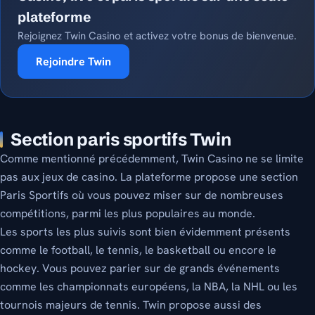
plateforme
Rejoignez Twin Casino et activez votre bonus de bienvenue.
Rejoindre Twin
Section paris sportifs Twin
Comme mentionné précédemment, Twin Casino ne se limite
pas aux jeux de casino. La plateforme propose une section
Paris Sportifs où vous pouvez miser sur de nombreuses
compétitions, parmi les plus populaires au monde.
Les sports les plus suivis sont bien évidemment présents
comme le football, le tennis, le basketball ou encore le
hockey. Vous pouvez parier sur de grands événements
comme les championnats européens, la NBA, la NHL ou les
tournois majeurs de tennis. Twin propose aussi des