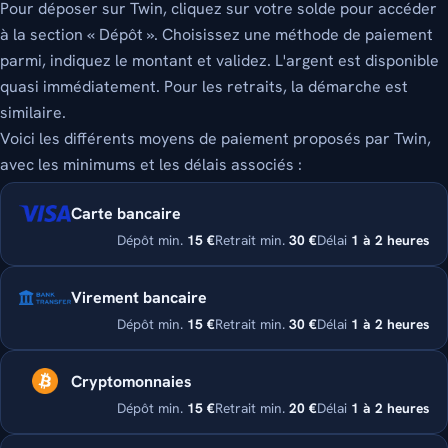
Pour déposer sur Twin, cliquez sur votre solde pour accéder
à la section « Dépôt ». Choisissez une méthode de paiement
parmi, indiquez le montant et validez. L'argent est disponible
quasi immédiatement. Pour les retraits, la démarche est
similaire.
Voici les différents moyens de paiement proposés par Twin,
avec les minimums et les délais associés :
Carte bancaire
Dépôt min.
15 €
Retrait min.
30 €
Délai
1 à 2 heures
Virement bancaire
Dépôt min.
15 €
Retrait min.
30 €
Délai
1 à 2 heures
Cryptomonnaies
Dépôt min.
15 €
Retrait min.
20 €
Délai
1 à 2 heures