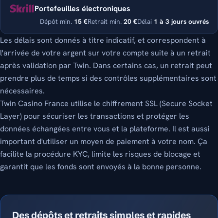
Portefeuilles électroniques
Dépôt min.
15 €
Retrait min.
20 €
Délai
1 à 3 jours ouvrés
Les délais sont donnés à titre indicatif, et correspondent à
l'arrivée de votre argent sur votre compte suite à un retrait
après validation par Twin. Dans certains cas, un retrait peut
prendre plus de temps si des contrôles supplémentaires sont
nécessaires.
Twin Casino France utilise le chiffrement SSL (Secure Socket
Layer) pour sécuriser les transactions et protéger les
données échangées entre vous et la plateforme. Il est aussi
important d'utiliser un moyen de paiement à votre nom. Ça
facilite la procédure KYC, limite les risques de blocage et
garantit que les fonds sont envoyés à la bonne personne.
Des dépôts et retraits simples et rapides