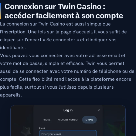
Connexion sur Twin Casino :
accéder facilement à son compte
La connexion sur Twin Casino est aussi simple que
l'inscription. Une fois sur la page d'accueil, il vous suffit de
cliquer sur l'encart « Se connecter » et d'indiquer vos
identifiants.
Vous pouvez vous connecter avec votre adresse email et
votre mot de passe, simple et efficace. Twin vous permet
aussi de se connecter avec votre numéro de téléphone ou de
compte. Cette flexibilité rend l'accès à la plateforme encore
plus facile, surtout si vous l'utilisez depuis plusieurs
appareils.