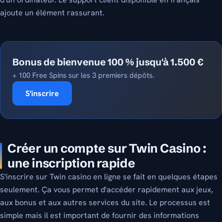
ajoute un élément rassurant.
Bonus de bienvenue 100 % jusqu'à 1.500 €
+ 100 Free Spins sur les 3 premiers dépôts.
S'inscrire
Créer un compte sur Twin Casino :
une inscription rapide
S'inscrire sur Twin casino en ligne se fait en quelques étapes
seulement. Ça vous permet d'accéder rapidement aux jeux,
aux bonus et aux autres services du site. Le processus est
simple mais il est important de fournir des informations