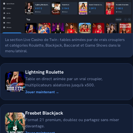
La section Live Casino de Twin : tables animées par de vrais croupiers
et catégories Roulette, Blackjack, Baccarat et Game Shows dans le
menu latéral.
Lightning Roulette
Table en direct animée par un vrai croupier,
multiplicateurs aléatoires jusqu'à x500.
Jouer maintenant →
Freebet Blackjack
Format 21 premium, doublez ou partagez sans miser
davantage.