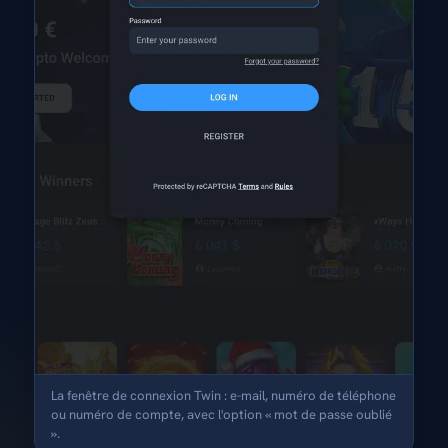
La fenêtre de connexion Twin : e-mail, numéro de téléphone
ou numéro de compte, avec l'option « mot de passe oublié
».