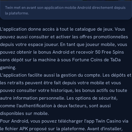
Twin met en avant son application mobile Android directement depuis
la plateforme.
L'application donne accès à tout le catalogue de jeux. Vous
pouvez aussi consulter et activer les offres promotionnelles
depuis votre espace joueur. En tant que joueur mobile, vous
pouvez obtenir le bonus Android et recevoir 50 Free Spins
sans dépôt sur la machine à sous Fortune Coins de TaDa
gaming.
L'application facilite aussi la gestion du compte. Les dépôts et
les retraits peuvent être fait depuis votre mobile et vous
pouvez consulter votre historique, les bonus actifs ou toute
autre information personnelle. Les options de sécurité,
comme l'authentification à deux facteurs, sont aussi
disponibles sur mobile.
Pour Android, vous pouvez télécharger l'app Twin Casino via
le fichier APK proposé sur la plateforme. Avant d'installer,