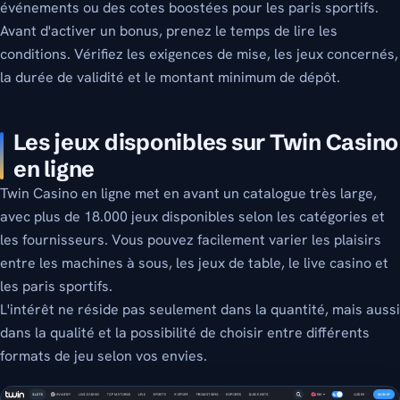
événements ou des cotes boostées pour les paris sportifs.
Avant d'activer un bonus, prenez le temps de lire les
conditions. Vérifiez les exigences de mise, les jeux concernés,
la durée de validité et le montant minimum de dépôt.
Les jeux disponibles sur Twin Casino
en ligne
Twin Casino en ligne met en avant un catalogue très large,
avec plus de 18.000 jeux disponibles selon les catégories et
les fournisseurs. Vous pouvez facilement varier les plaisirs
entre les machines à sous, les jeux de table, le live casino et
les paris sportifs.
L'intérêt ne réside pas seulement dans la quantité, mais aussi
dans la qualité et la possibilité de choisir entre différents
formats de jeu selon vos envies.