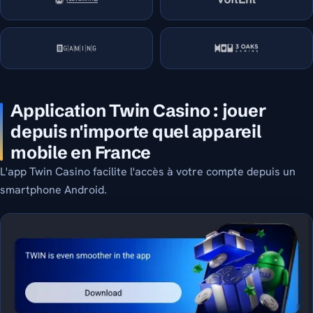
Application Twin Casino : jouer
depuis n'importe quel appareil
mobile en France
L'app Twin Casino facilite l'accès à votre compte depuis un
smartphone Android.