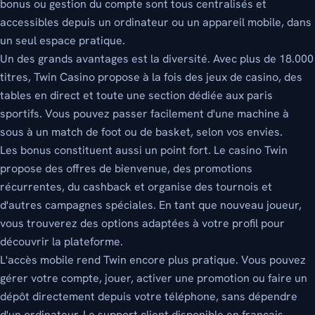
bonus ou gestion du compte sont tous centralisés et
accessibles depuis un ordinateur ou un appareil mobile, dans
un seul espace pratique.
Un des grands avantages est la diversité. Avec plus de 18.000
titres, Twin Casino propose à la fois des jeux de casino, des
tables en direct et toute une section dédiée aux paris
sportifs. Vous pouvez passer facilement d'une machine à
sous à un match de foot ou de basket, selon vos envies.
Les bonus constituent aussi un point fort. Le casino Twin
propose des offres de bienvenue, des promotions
récurrentes, du cashback et organise des tournois et
d'autres campagnes spéciales. En tant que nouveau joueur,
vous trouverez des options adaptées à votre profil pour
découvrir la plateforme.
L'accès mobile rend Twin encore plus pratique. Vous pouvez
gérer votre compte, jouer, activer une promotion ou faire un
dépôt directement depuis votre téléphone, sans dépendre
d'un ordinateur. Le support client disponible en français