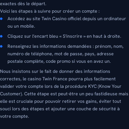
exactes dès le départ.
Voici les étapes à suivre pour créer un compte :
Accédez au site Twin Casino officiel depuis un ordinateur
ou un mobile.
Cliquez sur l'encart bleu « S'inscrire » en haut à droite.
Renseignez les informations demandées : prénom, nom,
numéro de téléphone, mot de passe, pays, adresse
postale complète, code promo si vous en avez un.
Nous insistons sur le fait de donner des informations
correctes, le casino Twin France pourra plus facilement
valider votre compte lors de la procédure KYC (Know Your
Customer). Cette étape est peut-être un peu fastidieuse mais
elle est cruciale pour pouvoir retirer vos gains, éviter tout
souci lors des étapes et ajouter une couche de sécurité à
votre compte.