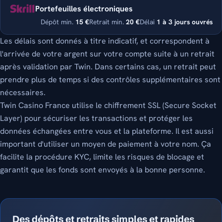
Portefeuilles électroniques
Dépôt min.
15 €
Retrait min.
20 €
Délai
1 à 3 jours ouvrés
Les délais sont donnés à titre indicatif, et correspondent à
l'arrivée de votre argent sur votre compte suite à un retrait
après validation par Twin. Dans certains cas, un retrait peut
prendre plus de temps si des contrôles supplémentaires sont
nécessaires.
Twin Casino France utilise le chiffrement SSL (Secure Socket
Layer) pour sécuriser les transactions et protéger les
données échangées entre vous et la plateforme. Il est aussi
important d'utiliser un moyen de paiement à votre nom. Ça
facilite la procédure KYC, limite les risques de blocage et
garantit que les fonds sont envoyés à la bonne personne.
Des dépôts et retraits simples et rapides