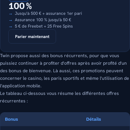
100 %
Jusqu'à
500 €
+ assurance 1er pari
Assurance 100 % jusqu'à
50 €
5 €
de Freebet + 25 Free Spins
Parier maintenant
Twin propose aussi des bonus récurrents, pour que vous
puissiez continuer à profiter d'offres après avoir profité d'un
des bonus de bienvenue. Là aussi, ces promotions peuvent
concerner le casino, les paris sportifs et même l'utilisation de
l'application mobile.
Le tableau ci-dessous vous résume les différentes offres
récurrentes :
Bonus
Détails