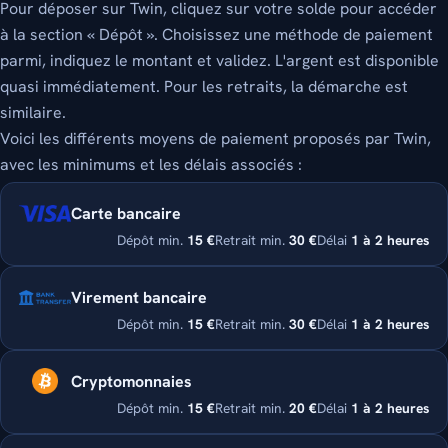
Pour déposer sur Twin, cliquez sur votre solde pour accéder
à la section « Dépôt ». Choisissez une méthode de paiement
parmi, indiquez le montant et validez. L'argent est disponible
quasi immédiatement. Pour les retraits, la démarche est
similaire.
Voici les différents moyens de paiement proposés par Twin,
avec les minimums et les délais associés :
Carte bancaire
Dépôt min.
15 €
Retrait min.
30 €
Délai
1 à 2 heures
Virement bancaire
Dépôt min.
15 €
Retrait min.
30 €
Délai
1 à 2 heures
Cryptomonnaies
Dépôt min.
15 €
Retrait min.
20 €
Délai
1 à 2 heures