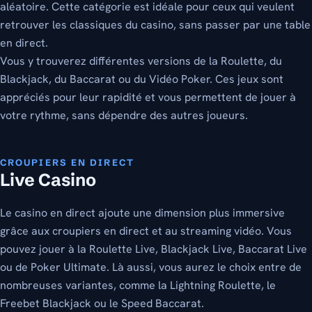
aléatoire. Cette catégorie est idéale pour ceux qui veulent
retrouver les classiques du casino, sans passer par une table
en direct.
Vous y trouverez différentes versions de la Roulette, du
Blackjack, du Baccarat ou du Vidéo Poker. Ces jeux sont
appréciés pour leur rapidité et vous permettent de jouer à
votre rythme, sans dépendre des autres joueurs.
CROUPIERS EN DIRECT
Live Casino
Le casino en direct ajoute une dimension plus immersive
grâce aux croupiers en direct et au streaming vidéo. Vous
pouvez jouer à la Roulette Live, Blackjack Live, Baccarat Live
ou de Poker Ultimate. Là aussi, vous aurez le choix entre de
nombreuses variantes, comme la Lightning Roulette, le
Freebet Blackjack ou le Speed Baccarat.