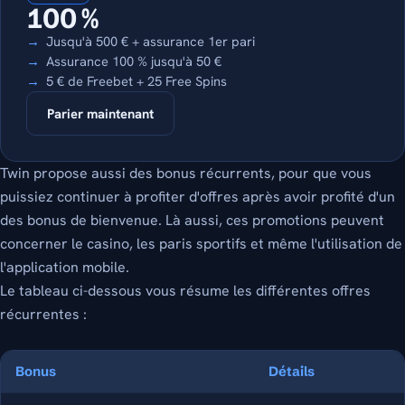
100 %
Jusqu'à
500 €
+ assurance 1er pari
Assurance 100 % jusqu'à
50 €
5 €
de Freebet + 25 Free Spins
Parier maintenant
Twin propose aussi des bonus récurrents, pour que vous
puissiez continuer à profiter d'offres après avoir profité d'un
des bonus de bienvenue. Là aussi, ces promotions peuvent
concerner le casino, les paris sportifs et même l'utilisation de
l'application mobile.
Le tableau ci-dessous vous résume les différentes offres
récurrentes :
Bonus
Détails