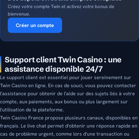
Créez votre compte Twin et activez votre bonus de
bienvenue.
Créer un compte
Support client Twin Casino : une
assistance disponible 24/7
Le support client est essentiel pour jouer sereinement sur
Twin Casino en ligne. En cas de souci, vous pouvez contacter
l'assistance pour obtenir de l'aide sur des sujets liés à votre
compte, aux paiements, aux bonus ou plus largement sur
l'utilisation de la plateforme.
Twin Casino France propose plusieurs canaux, disponibles en
français. Le live chat permet d'obtenir une réponse rapide en
cas de problème urgent, comme lors d'une transaction ou