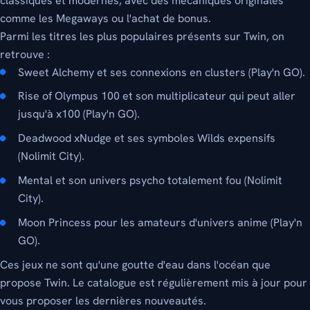
classiques et modernes, avec des mécaniques originales
comme les Megaways ou l'achat de bonus.
Parmi les titres les plus populaires présents sur Twin, on
retrouve :
Sweet Alchemy et ses connexions en clusters (Play'n GO).
Rise of Olympus 100 et son multiplicateur qui peut aller
jusqu'à x100 (Play'n GO).
Deadwood xNudge et ses symboles Wilds expensifs
(Nolimit City).
Mental et son univers psycho totalement fou (Nolimit
City).
Moon Princess pour les amateurs d'univers anime (Play'n
GO).
Ces jeux ne sont qu'une goutte d'eau dans l'océan que
propose Twin. Le catalogue est régulièrement mis à jour pour
vous proposer les dernières nouveautés.