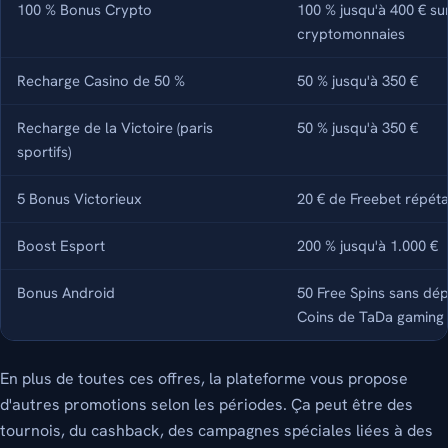
100 % Bonus Crypto
100 % jusqu'à
400 €
sur
cryptomonnaies
Recharge Casino de 50 %
50 % jusqu'à
350 €
Recharge de la Victoire (paris
50 % jusqu'à
350 €
sportifs)
5 Bonus Victorieux
20 €
de Freebet répétab
Boost Esport
200 % jusqu'à
1.000 €
Bonus Android
50 Free Spins sans dép
Coins de TaDa gaming
En plus de toutes ces offres, la plateforme vous propose
d'autres promotions selon les périodes. Ça peut être des
tournois, du cashback, des campagnes spéciales liées à des