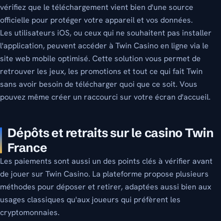
vérifiez que le téléchargement vient bien d'une source
officielle pour protéger votre appareil et vos données.
Les utilisateurs iOS, ou ceux qui ne souhaitent pas installer
l'application, peuvent accéder à Twin Casino en ligne via le
site web mobile optimisé. Cette solution vous permet de
retrouver les jeux, les promotions et tout ce qui fait Twin
sans avoir besoin de télécharger quoi que ce soit. Vous
pouvez même créer un raccourci sur votre écran d'accueil.
Dépôts et retraits sur le casino Twin
France
Les paiements sont aussi un des points clés à vérifier avant
de jouer sur Twin Casino. La plateforme propose plusieurs
méthodes pour déposer et retirer, adaptées aussi bien aux
usages classiques qu'aux joueurs qui préfèrent les
cryptomonnaies.