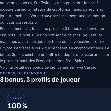
nouveaux joueurs. Sur Twin, il y en a pour tous les profils :
joueurs casino, amateurs de cryptomonnaies, parieurs et
joueurs mobiles. Vous trouverez forcément une promotion
qui vous correspond.
Pour commencer, le casino propose 3 bonus de bienvenue
distincts. Le bonus Casino convient à ceux qui veulent les
machines à sous, les jeux de table ou le live casino. L'offre
Crypto s'adresse à ceux qui déposent en cryptomonnaies. Le
bonus Sports combine une offre de dépôt, une assurance sur
le premier pari, des Freebets et des Free Spins.
Voici le détail des bonus de bienvenue de Twin Casino :
OFFRES DE BIENVENUE
3 bonus, 3 profils de joueur
CASINO
100 %