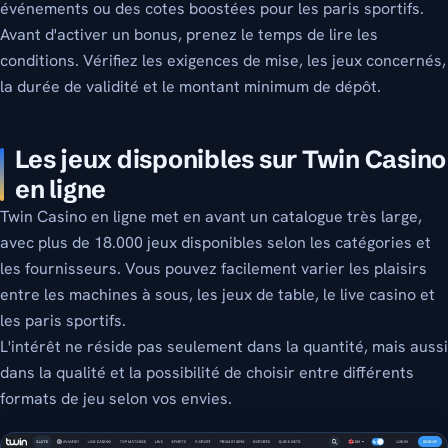
événements ou des cotes boostées pour les paris sportifs.
Avant d'activer un bonus, prenez le temps de lire les
conditions. Vérifiez les exigences de mise, les jeux concernés,
la durée de validité et le montant minimum de dépôt.
Les jeux disponibles sur Twin Casino
en ligne
Twin Casino en ligne met en avant un catalogue très large,
avec plus de 18.000 jeux disponibles selon les catégories et
les fournisseurs. Vous pouvez facilement varier les plaisirs
entre les machines à sous, les jeux de table, le live casino et
les paris sportifs.
L'intérêt ne réside pas seulement dans la quantité, mais aussi
dans la qualité et la possibilité de choisir entre différents
formats de jeu selon vos envies.