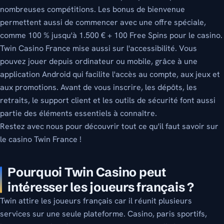
nombreuses compétitions. Les bonus de bienvenue
permettent aussi de commencer avec une offre spéciale,
comme 100 % jusqu'à
1.500 €
+ 100 Free Spins pour le casino.
Twin Casino France mise aussi sur l'accessibilité. Vous
pouvez jouer depuis ordinateur ou mobile, grâce à une
application Android qui facilite l'accès au compte, aux jeux et
aux promotions. Avant de vous inscrire, les dépôts, les
retraits, le support client et les outils de sécurité font aussi
partie des éléments essentiels à connaître.
Restez avec nous pour découvrir tout ce qu'il faut savoir sur
le casino Twin France !
Pourquoi Twin Casino peut
intéresser les joueurs français ?
Twin attire les joueurs français car il réunit plusieurs
services sur une seule plateforme. Casino, paris sportifs,