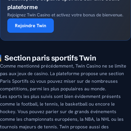
plateforme
Rejoignez Twin Casino et activez votre bonus de bienvenue.
Rejoindre Twin
Section paris sportifs Twin
Comme mentionné précédemment, Twin Casino ne se limite
pas aux jeux de casino. La plateforme propose une section
Paris Sportifs où vous pouvez miser sur de nombreuses
compétitions, parmi les plus populaires au monde.
Les sports les plus suivis sont bien évidemment présents
comme le football, le tennis, le basketball ou encore le
hockey. Vous pouvez parier sur de grands événements
comme les championnats européens, la NBA, la NHL ou les
tournois majeurs de tennis. Twin propose aussi des