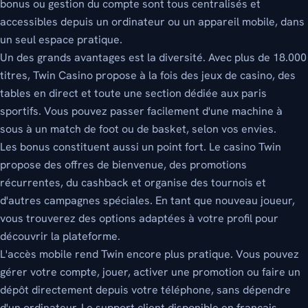
bonus ou gestion du compte sont tous centralisés et
accessibles depuis un ordinateur ou un appareil mobile, dans
un seul espace pratique.
Un des grands avantages est la diversité. Avec plus de 18.000
titres, Twin Casino propose à la fois des jeux de casino, des
tables en direct et toute une section dédiée aux paris
sportifs. Vous pouvez passer facilement d'une machine à
sous à un match de foot ou de basket, selon vos envies.
Les bonus constituent aussi un point fort. Le casino Twin
propose des offres de bienvenue, des promotions
récurrentes, du cashback et organise des tournois et
d'autres campagnes spéciales. En tant que nouveau joueur,
vous trouverez des options adaptées à votre profil pour
découvrir la plateforme.
L'accès mobile rend Twin encore plus pratique. Vous pouvez
gérer votre compte, jouer, activer une promotion ou faire un
dépôt directement depuis votre téléphone, sans dépendre
d'un ordinateur. Le support client disponible en français