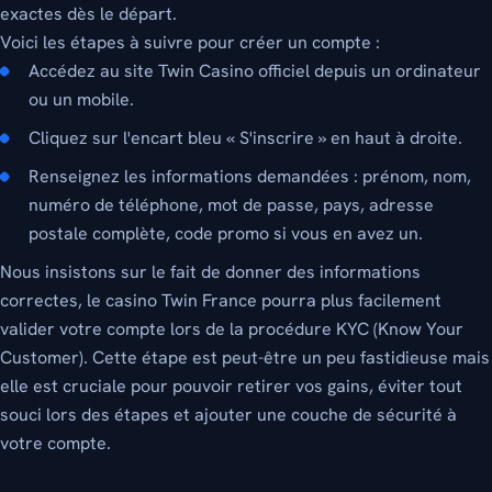
exactes dès le départ.
Voici les étapes à suivre pour créer un compte :
Accédez au site Twin Casino officiel depuis un ordinateur
ou un mobile.
Cliquez sur l'encart bleu « S'inscrire » en haut à droite.
Renseignez les informations demandées : prénom, nom,
numéro de téléphone, mot de passe, pays, adresse
postale complète, code promo si vous en avez un.
Nous insistons sur le fait de donner des informations
correctes, le casino Twin France pourra plus facilement
valider votre compte lors de la procédure KYC (Know Your
Customer). Cette étape est peut-être un peu fastidieuse mais
elle est cruciale pour pouvoir retirer vos gains, éviter tout
souci lors des étapes et ajouter une couche de sécurité à
votre compte.