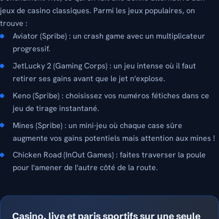
jeux de casino classiques. Parmi les jeux populaires, on
trouve :
Aviator (Spribe) : un crash game avec un multiplicateur
progressif.
JetLucky 2 (Gaming Corps) : un jeu intense où il faut
retirer ses gains avant que le jet n'explose.
Keno (Spribe) : choisissez vos numéros fétiches dans ce
jeu de tirage instantané.
Mines (Spribe) : un mini-jeu où chaque case sûre
augmente vos gains potentiels mais attention aux mines !
Chicken Road (InOut Games) : faites traverser la poule
pour l'amener de l'autre côté de la route.
Casino, live et paris sportifs sur une seule