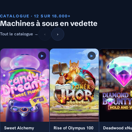
CATALOGUE · 12 SUR 18.000+
Machines à sous en vedette
‹
›
Tout le catalogue →
▶
▶
Sweet Alchemy
Rise of Olympus 100
Deadwood xN