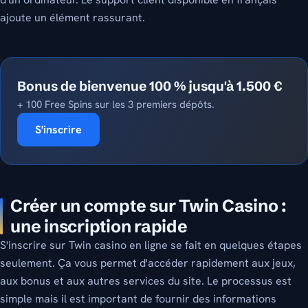
ajoute un élément rassurant.
Bonus de bienvenue 100 % jusqu'à 1.500 €
+ 100 Free Spins sur les 3 premiers dépôts.
S'inscrire
Créer un compte sur Twin Casino :
une inscription rapide
S'inscrire sur Twin casino en ligne se fait en quelques étapes
seulement. Ça vous permet d'accéder rapidement aux jeux,
aux bonus et aux autres services du site. Le processus est
simple mais il est important de fournir des informations