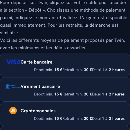
Pour déposer sur Twin, cliquez sur votre solde pour accéder
à la section « Dépôt ». Choisissez une méthode de paiement
parmi, indiquez le montant et validez. L'argent est disponible
quasi immédiatement. Pour les retraits, la démarche est
similaire.
Voici les différents moyens de paiement proposés par Twin,
avec les minimums et les délais associés :
Carte bancaire
Dépôt min.
15 €
Retrait min.
30 €
Délai
1 à 2 heures
Virement bancaire
Dépôt min.
15 €
Retrait min.
30 €
Délai
1 à 2 heures
Cryptomonnaies
Dépôt min.
15 €
Retrait min.
20 €
Délai
1 à 2 heures