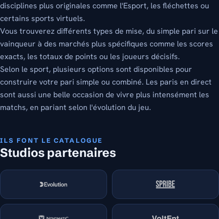
disciplines plus originales comme l'Esport, les fléchettes ou
certains sports virtuels.
Vous trouverez différents types de mise, du simple pari sur le
vainqueur à des marchés plus spécifiques comme les scores
exacts, les totaux de points ou les joueurs décisifs.
Selon le sport, plusieurs options sont disponibles pour
construire votre pari simple ou combiné. Les paris en direct
sont aussi une belle occasion de vivre plus intensément les
matchs, en pariant selon l'évolution du jeu.
ILS FONT LE CATALOGUE
Studios partenaires