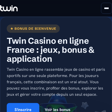
Bonus
★ BONUS DE BIENVENUE
Twin Casino en ligne
Jeux
France : jeux, bonus &
Paris Sportifs
application
Application
Twin Casino en ligne rassemble jeux de casino et paris
sportifs sur une seule plateforme. Pour les joueurs
français, cette combinaison est un vrai atout. Vous
Paiements
pouvez vous inscrire, profiter des bonus, explorer les
jeux et gérer votre compte depuis un seul espace.
FAQ
S'inscrire
Voir les bonus