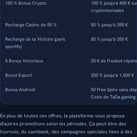
100 % Bonus Crypto
100 % jusqu'à
400 €
sur
cryptomonnaies
Recharge Casino de 50 %
50 % jusqu'à
350 €
Recharge de la Victoire (paris
50 % jusqu'à
350 €
sportifs)
5 Bonus Victorieux
20 €
de Freebet répétab
Boost Esport
200 % jusqu'à
1.000 €
Bonus Android
50 Free Spins sans dép
Coins de TaDa gaming
En plus de toutes ces offres, la plateforme vous propose
d'autres promotions selon les périodes. Ça peut être des
tournois, du cashback, des campagnes spéciales liées à des