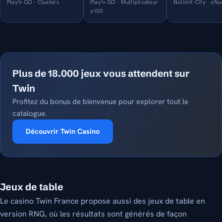
Play'n GO · Clusters
Play'n GO · Multiplicateur
Nolimit City · xN
x100
Plus de 18.000 jeux vous attendent sur
Twin
Profitez du bonus de bienvenue pour explorer tout le
catalogue.
Découvrir Twin Casino
Jeux de table
Le casino Twin France propose aussi des jeux de table en
version RNG, où les résultats sont générés de façon