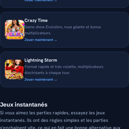
Jouer maintenant →
Crazy Time
Game show Evolution, roue géante et bonus
multiplicateurs.
Jouer maintenant →
Lightning Storm
Format rapide et très volatile, multiplicateurs
électrisants à chaque tour.
Jouer maintenant →
Jeux instantanés
Si vous aimez les parties rapides, essayez les jeux
instantanés. Ils ont des règles simples et les parties
s'enchaînent vite, ce qui en fait une bonne alternative aux