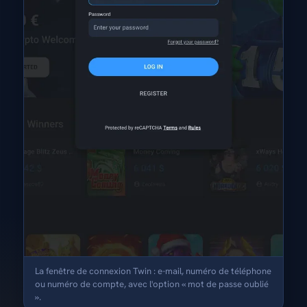
La fenêtre de connexion Twin : e-mail, numéro de téléphone
ou numéro de compte, avec l'option « mot de passe oublié
».