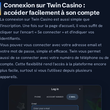
Connexion sur Twin Casino :
accéder facilement à son compte
La connexion sur Twin Casino est aussi simple que
l'inscription. Une fois sur la page d'accueil, il vous suffit de
cliquer sur l'encart « Se connecter » et d'indiquer vos
identifiants.
Vous pouvez vous connecter avec votre adresse email et
votre mot de passe, simple et efficace. Twin vous permet
aussi de se connecter avec votre numéro de téléphone ou de
compte. Cette flexibilité rend l'accès à la plateforme encore
plus facile, surtout si vous l'utilisez depuis plusieurs
appareils.