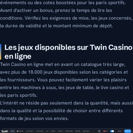
événements ou des cotes boostées pour les paris sportifs.
Avant d'activer un bonus, prenez le temps de lire les
conditions. Vérifiez les exigences de mise, les jeux concernés,
la durée de validité et le montant minimum de dépôt.
Les jeux disponibles sur Twin Casino
en ligne
Twin Casino en ligne met en avant un catalogue très large,
avec plus de 18.000 jeux disponibles selon les catégories et
les fournisseurs. Vous pouvez facilement varier les plaisirs
entre les machines à sous, les jeux de table, le live casino et
les paris sportifs.
L'intérêt ne réside pas seulement dans la quantité, mais aussi
dans la qualité et la possibilité de choisir entre différents
formats de jeu selon vos envies.