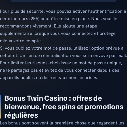
Pour plus de sécurité, vous pouvez activer l'authentification à
deux facteurs (2FA) peut être mise en place. Nous vous le
recommandons vivement. Elle ajoute une étape
supplémentaire lorsque vous vous connectez et protège
mieux votre compte.
Si vous oubliez votre mot de passe, utilisez l'option prévue à
cet effet. Un lien de réinitialisation vous sera envoyé par mail.
Pour limiter les risques, choisissez un mot de passe unique,
ne le partagez pas et évitez de vous connecter depuis des
appareils publics ou des réseaux non sécurisés.
Bonus Twin Casino : offres de
bienvenue, free spins et promotions
régulières
Les bonus sont souvent la première chose que regardent les