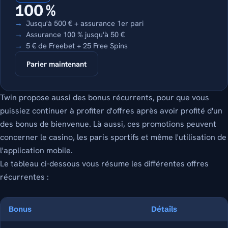
100 %
Jusqu'à
500 €
+ assurance 1er pari
Assurance 100 % jusqu'à
50 €
5 €
de Freebet + 25 Free Spins
Parier maintenant
Twin propose aussi des bonus récurrents, pour que vous
puissiez continuer à profiter d'offres après avoir profité d'un
des bonus de bienvenue. Là aussi, ces promotions peuvent
concerner le casino, les paris sportifs et même l'utilisation de
l'application mobile.
Le tableau ci-dessous vous résume les différentes offres
récurrentes :
Bonus
Détails