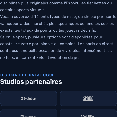
disciplines plus originales comme l'Esport, les fléchettes ou
certains sports virtuels.
Vous trouverez différents types de mise, du simple pari sur le
vainqueur à des marchés plus spécifiques comme les scores
exacts, les totaux de points ou les joueurs décisifs.
Selon le sport, plusieurs options sont disponibles pour
construire votre pari simple ou combiné. Les paris en direct
sont aussi une belle occasion de vivre plus intensément les
matchs, en pariant selon l'évolution du jeu.
ILS FONT LE CATALOGUE
Studios partenaires