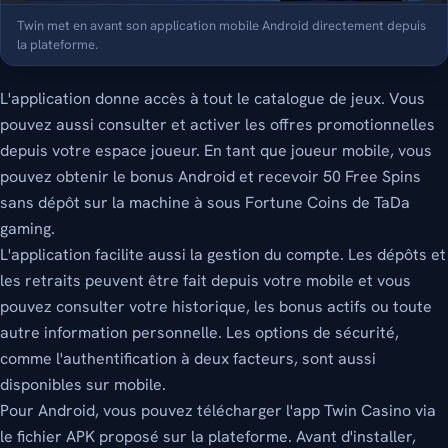
Twin met en avant son application mobile Android directement depuis
la plateforme.
L'application donne accès à tout le catalogue de jeux. Vous
pouvez aussi consulter et activer les offres promotionnelles
depuis votre espace joueur. En tant que joueur mobile, vous
pouvez obtenir le bonus Android et recevoir 50 Free Spins
sans dépôt sur la machine à sous Fortune Coins de TaDa
gaming.
L'application facilite aussi la gestion du compte. Les dépôts et
les retraits peuvent être fait depuis votre mobile et vous
pouvez consulter votre historique, les bonus actifs ou toute
autre information personnelle. Les options de sécurité,
comme l'authentification à deux facteurs, sont aussi
disponibles sur mobile.
Pour Android, vous pouvez télécharger l'app Twin Casino via
le fichier APK proposé sur la plateforme. Avant d'installer,