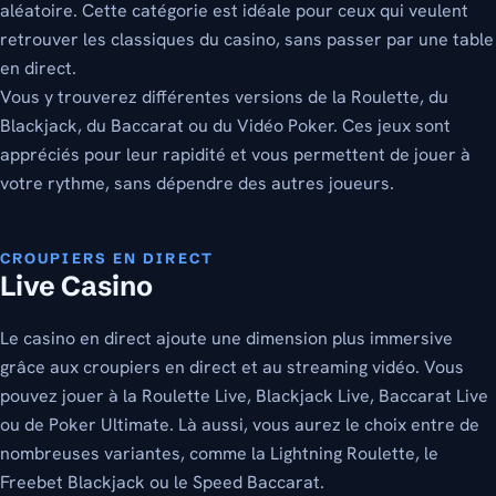
aléatoire. Cette catégorie est idéale pour ceux qui veulent
retrouver les classiques du casino, sans passer par une table
en direct.
Vous y trouverez différentes versions de la Roulette, du
Blackjack, du Baccarat ou du Vidéo Poker. Ces jeux sont
appréciés pour leur rapidité et vous permettent de jouer à
votre rythme, sans dépendre des autres joueurs.
CROUPIERS EN DIRECT
Live Casino
Le casino en direct ajoute une dimension plus immersive
grâce aux croupiers en direct et au streaming vidéo. Vous
pouvez jouer à la Roulette Live, Blackjack Live, Baccarat Live
ou de Poker Ultimate. Là aussi, vous aurez le choix entre de
nombreuses variantes, comme la Lightning Roulette, le
Freebet Blackjack ou le Speed Baccarat.