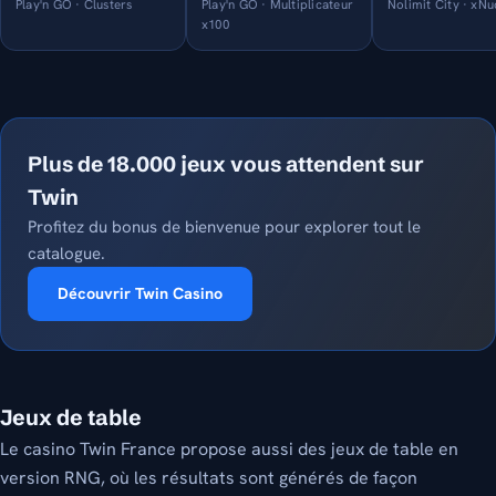
Play'n GO · Clusters
Play'n GO · Multiplicateur
Nolimit City · xN
x100
Plus de 18.000 jeux vous attendent sur
Twin
Profitez du bonus de bienvenue pour explorer tout le
catalogue.
Découvrir Twin Casino
Jeux de table
Le casino Twin France propose aussi des jeux de table en
version RNG, où les résultats sont générés de façon