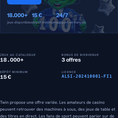
S'inscrire
18.000+
15 €
24/7
jeux disponibles
dépôt minimum
support en français
JEUX AU CATALOGUE
BONUS DE BIENVENUE
18.000+
3 offres
DÉPÔT MINIMUM
LICENCE
15 €
ALSI-202410001-FI1
Twin propose une offre variée. Les amateurs de casino
peuvent retrouver des machines à sous, des jeux de table et
des titres en direct. Les fans de sport peuvent parier sur de