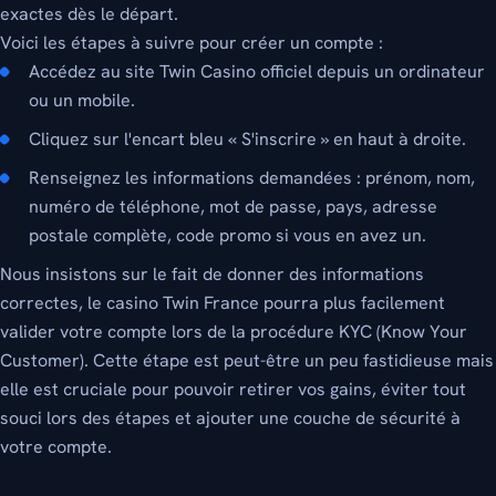
exactes dès le départ.
Voici les étapes à suivre pour créer un compte :
Accédez au site Twin Casino officiel depuis un ordinateur
ou un mobile.
Cliquez sur l'encart bleu « S'inscrire » en haut à droite.
Renseignez les informations demandées : prénom, nom,
numéro de téléphone, mot de passe, pays, adresse
postale complète, code promo si vous en avez un.
Nous insistons sur le fait de donner des informations
correctes, le casino Twin France pourra plus facilement
valider votre compte lors de la procédure KYC (Know Your
Customer). Cette étape est peut-être un peu fastidieuse mais
elle est cruciale pour pouvoir retirer vos gains, éviter tout
souci lors des étapes et ajouter une couche de sécurité à
votre compte.