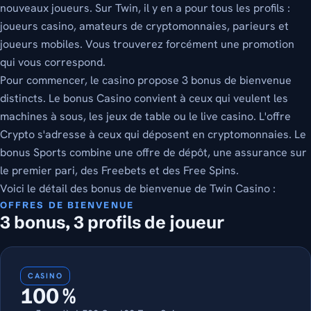
nouveaux joueurs. Sur Twin, il y en a pour tous les profils :
joueurs casino, amateurs de cryptomonnaies, parieurs et
joueurs mobiles. Vous trouverez forcément une promotion
qui vous correspond.
Pour commencer, le casino propose 3 bonus de bienvenue
distincts. Le bonus Casino convient à ceux qui veulent les
machines à sous, les jeux de table ou le live casino. L'offre
Crypto s'adresse à ceux qui déposent en cryptomonnaies. Le
bonus Sports combine une offre de dépôt, une assurance sur
le premier pari, des Freebets et des Free Spins.
Voici le détail des bonus de bienvenue de Twin Casino :
OFFRES DE BIENVENUE
3 bonus, 3 profils de joueur
CASINO
100 %