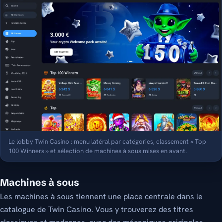
Le lobby Twin Casino : menu latéral par catégories, classement « Top
100 Winners » et sélection de machines à sous mises en avant.
Machines à sous
Les machines à sous tiennent une place centrale dans le
catalogue de Twin Casino. Vous y trouverez des titres