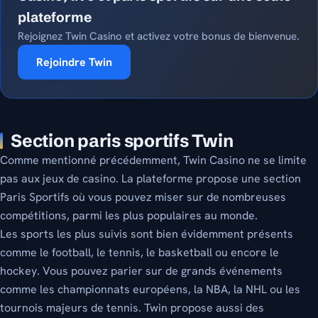
plateforme
Rejoignez Twin Casino et activez votre bonus de bienvenue.
Rejoindre Twin
Section paris sportifs Twin
Comme mentionné précédemment, Twin Casino ne se limite
pas aux jeux de casino. La plateforme propose une section
Paris Sportifs où vous pouvez miser sur de nombreuses
compétitions, parmi les plus populaires au monde.
Les sports les plus suivis sont bien évidemment présents
comme le football, le tennis, le basketball ou encore le
hockey. Vous pouvez parier sur de grands événements
comme les championnats européens, la NBA, la NHL ou les
tournois majeurs de tennis. Twin propose aussi des