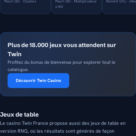
Play'n GO · Clusters
Play'n GO · Multiplicateur
Nolimit City · xN
x100
Plus de 18.000 jeux vous attendent sur
Twin
Profitez du bonus de bienvenue pour explorer tout le
catalogue.
Découvrir Twin Casino
Jeux de table
Le casino Twin France propose aussi des jeux de table en
version RNG, où les résultats sont générés de façon