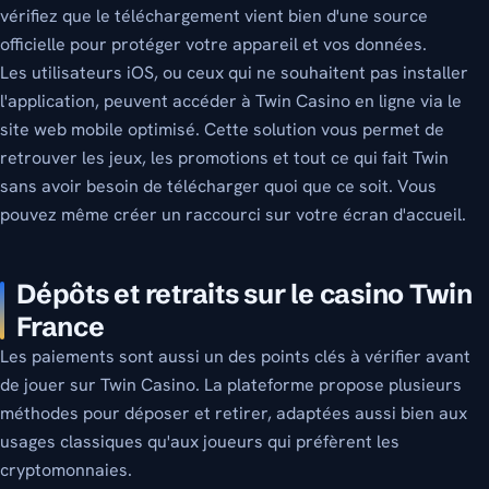
vérifiez que le téléchargement vient bien d'une source
officielle pour protéger votre appareil et vos données.
Les utilisateurs iOS, ou ceux qui ne souhaitent pas installer
l'application, peuvent accéder à Twin Casino en ligne via le
site web mobile optimisé. Cette solution vous permet de
retrouver les jeux, les promotions et tout ce qui fait Twin
sans avoir besoin de télécharger quoi que ce soit. Vous
pouvez même créer un raccourci sur votre écran d'accueil.
Dépôts et retraits sur le casino Twin
France
Les paiements sont aussi un des points clés à vérifier avant
de jouer sur Twin Casino. La plateforme propose plusieurs
méthodes pour déposer et retirer, adaptées aussi bien aux
usages classiques qu'aux joueurs qui préfèrent les
cryptomonnaies.