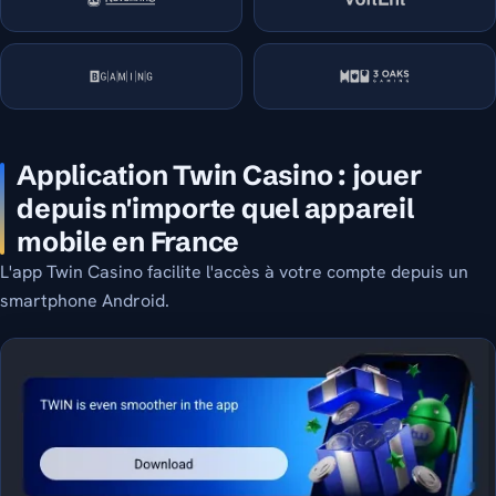
Application Twin Casino : jouer
depuis n'importe quel appareil
mobile en France
L'app Twin Casino facilite l'accès à votre compte depuis un
smartphone Android.