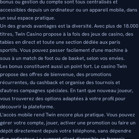
bonus ou gestion du compte sont tous centralisés et
accessibles depuis un ordinateur ou un appareil mobile, dans
un seul espace pratique.
Un des grands avantages est la diversité. Avec plus de 18.000
titres, Twin Casino propose à la fois des jeux de casino, des
tables en direct et toute une section dédiée aux paris
sportifs. Vous pouvez passer facilement d'une machine à
sous à un match de foot ou de basket, selon vos envies.
Les bonus constituent aussi un point fort. Le casino Twin
propose des offres de bienvenue, des promotions
récurrentes, du cashback et organise des tournois et
d'autres campagnes spéciales. En tant que nouveau joueur,
vous trouverez des options adaptées à votre profil pour
découvrir la plateforme.
L'accès mobile rend Twin encore plus pratique. Vous pouvez
gérer votre compte, jouer, activer une promotion ou faire un
dépôt directement depuis votre téléphone, sans dépendre
d'un ordinateur. Le support client disponible en français