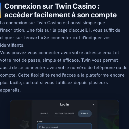
Connexion sur Twin Casino :
accéder facilement à son compte
La connexion sur Twin Casino est aussi simple que
l'inscription. Une fois sur la page d'accueil, il vous suffit de
cliquer sur l'encart « Se connecter » et d'indiquer vos
identifiants.
Vous pouvez vous connecter avec votre adresse email et
votre mot de passe, simple et efficace. Twin vous permet
aussi de se connecter avec votre numéro de téléphone ou de
compte. Cette flexibilité rend l'accès à la plateforme encore
plus facile, surtout si vous l'utilisez depuis plusieurs
appareils.