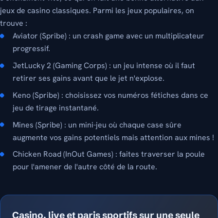
jeux de casino classiques. Parmi les jeux populaires, on
trouve :
Aviator (Spribe) : un crash game avec un multiplicateur
progressif.
JetLucky 2 (Gaming Corps) : un jeu intense où il faut
retirer ses gains avant que le jet n'explose.
Keno (Spribe) : choisissez vos numéros fétiches dans ce
jeu de tirage instantané.
Mines (Spribe) : un mini-jeu où chaque case sûre
augmente vos gains potentiels mais attention aux mines !
Chicken Road (InOut Games) : faites traverser la poule
pour l'amener de l'autre côté de la route.
Casino, live et paris sportifs sur une seule