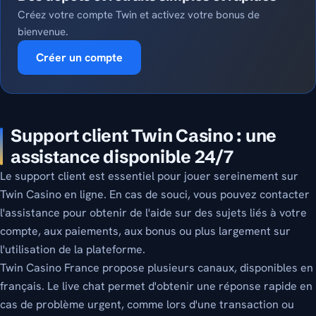
Créez votre compte Twin et activez votre bonus de
bienvenue.
Créer un compte
Support client Twin Casino : une
assistance disponible 24/7
Le support client est essentiel pour jouer sereinement sur
Twin Casino en ligne. En cas de souci, vous pouvez contacter
l'assistance pour obtenir de l'aide sur des sujets liés à votre
compte, aux paiements, aux bonus ou plus largement sur
l'utilisation de la plateforme.
Twin Casino France propose plusieurs canaux, disponibles en
français. Le live chat permet d'obtenir une réponse rapide en
cas de problème urgent, comme lors d'une transaction ou