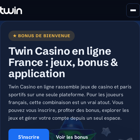
Bonus
★ BONUS DE BIENVENUE
Twin Casino en ligne
Jeux
France : jeux, bonus &
Paris Sportifs
application
Application
Twin Casino en ligne rassemble jeux de casino et paris
sportifs sur une seule plateforme. Pour les joueurs
français, cette combinaison est un vrai atout. Vous
Paiements
pouvez vous inscrire, profiter des bonus, explorer les
jeux et gérer votre compte depuis un seul espace.
FAQ
S'inscrire
Voir les bonus