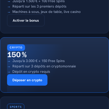
Jusqu'à
1.500 €
+ 100 Free Spins
Réparti sur les 3 premiers dépôts
Machines à sous, jeux de table, live casino
Activer le bonus
CRYPTO
150 %
Jusqu'à
3.000 €
+ 150 Free Spins
Réparti sur 3 dépôts en cryptomonnaie
Dépôt en crypto requis
Déposer en crypto
SPORTS