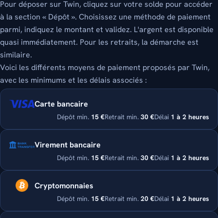
Pour déposer sur Twin, cliquez sur votre solde pour accéder
à la section « Dépôt ». Choisissez une méthode de paiement
parmi, indiquez le montant et validez. L'argent est disponible
quasi immédiatement. Pour les retraits, la démarche est
similaire.
Voici les différents moyens de paiement proposés par Twin,
avec les minimums et les délais associés :
Carte bancaire
Dépôt min.
15 €
Retrait min.
30 €
Délai
1 à 2 heures
Virement bancaire
Dépôt min.
15 €
Retrait min.
30 €
Délai
1 à 2 heures
Cryptomonnaies
Dépôt min.
15 €
Retrait min.
20 €
Délai
1 à 2 heures