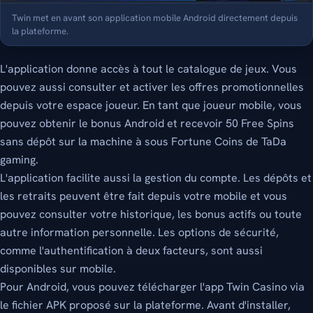
Twin met en avant son application mobile Android directement depuis
la plateforme.
L'application donne accès à tout le catalogue de jeux. Vous
pouvez aussi consulter et activer les offres promotionnelles
depuis votre espace joueur. En tant que joueur mobile, vous
pouvez obtenir le bonus Android et recevoir 50 Free Spins
sans dépôt sur la machine à sous Fortune Coins de TaDa
gaming.
L'application facilite aussi la gestion du compte. Les dépôts et
les retraits peuvent être fait depuis votre mobile et vous
pouvez consulter votre historique, les bonus actifs ou toute
autre information personnelle. Les options de sécurité,
comme l'authentification à deux facteurs, sont aussi
disponibles sur mobile.
Pour Android, vous pouvez télécharger l'app Twin Casino via
le fichier APK proposé sur la plateforme. Avant d'installer,