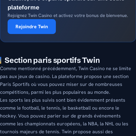
plateforme
Rejoignez Twin Casino et activez votre bonus de bienvenue.
Rejoindre Twin
Section paris sportifs Twin
Comme mentionné précédemment, Twin Casino ne se limite
pas aux jeux de casino. La plateforme propose une section
Paris Sportifs où vous pouvez miser sur de nombreuses
compétitions, parmi les plus populaires au monde.
Les sports les plus suivis sont bien évidemment présents
comme le football, le tennis, le basketball ou encore le
hockey. Vous pouvez parier sur de grands événements
comme les championnats européens, la NBA, la NHL ou les
tournois majeurs de tennis. Twin propose aussi des