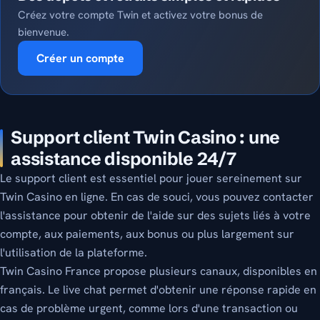
Créez votre compte Twin et activez votre bonus de
bienvenue.
Créer un compte
Support client Twin Casino : une
assistance disponible 24/7
Le support client est essentiel pour jouer sereinement sur
Twin Casino en ligne. En cas de souci, vous pouvez contacter
l'assistance pour obtenir de l'aide sur des sujets liés à votre
compte, aux paiements, aux bonus ou plus largement sur
l'utilisation de la plateforme.
Twin Casino France propose plusieurs canaux, disponibles en
français. Le live chat permet d'obtenir une réponse rapide en
cas de problème urgent, comme lors d'une transaction ou