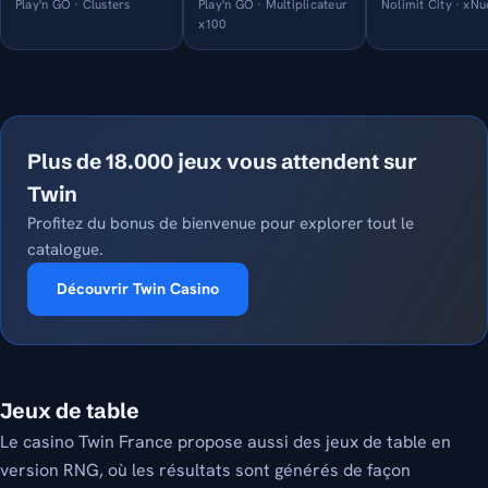
Play'n GO · Clusters
Play'n GO · Multiplicateur
Nolimit City · xN
x100
Plus de 18.000 jeux vous attendent sur
Twin
Profitez du bonus de bienvenue pour explorer tout le
catalogue.
Découvrir Twin Casino
Jeux de table
Le casino Twin France propose aussi des jeux de table en
version RNG, où les résultats sont générés de façon