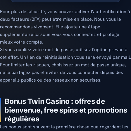
Pour plus de sécurité, vous pouvez activer l'authentification à
deux facteurs (2FA) peut être mise en place. Nous vous le
recommandons vivement. Elle ajoute une étape
supplémentaire lorsque vous vous connectez et protège
mieux votre compte.
Si vous oubliez votre mot de passe, utilisez l'option prévue à
cet effet. Un lien de réinitialisation vous sera envoyé par mail.
Pour limiter les risques, choisissez un mot de passe unique,
ne le partagez pas et évitez de vous connecter depuis des
appareils publics ou des réseaux non sécurisés.
Bonus Twin Casino : offres de
bienvenue, free spins et promotions
régulières
Les bonus sont souvent la première chose que regardent les