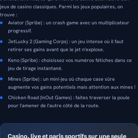
jeux de casino classiques. Parmi les jeux populaires, on
trouve :
Aviator (Spribe) : un crash game avec un multiplicateur
progressif.
JetLucky 2 (Gaming Corps) : un jeu intense où il faut
retirer ses gains avant que le jet n'explose.
Keno (Spribe) : choisissez vos numéros fétiches dans ce
jeu de tirage instantané.
Mines (Spribe) : un mini-jeu où chaque case sûre
augmente vos gains potentiels mais attention aux mines !
Chicken Road (InOut Games) : faites traverser la poule
pour l'amener de l'autre côté de la route.
Casino, live et paris sportifs sur une seule