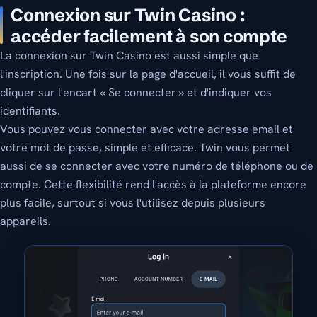
Connexion sur Twin Casino :
accéder facilement à son compte
La connexion sur Twin Casino est aussi simple que
l'inscription. Une fois sur la page d'accueil, il vous suffit de
cliquer sur l'encart « Se connecter » et d'indiquer vos
identifiants.
Vous pouvez vous connecter avec votre adresse email et
votre mot de passe, simple et efficace. Twin vous permet
aussi de se connecter avec votre numéro de téléphone ou de
compte. Cette flexibilité rend l'accès à la plateforme encore
plus facile, surtout si vous l'utilisez depuis plusieurs
appareils.