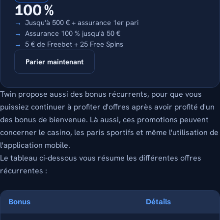
100 %
Jusqu'à
500 €
+ assurance 1er pari
Assurance 100 % jusqu'à
50 €
5 €
de Freebet + 25 Free Spins
Parier maintenant
Twin propose aussi des bonus récurrents, pour que vous
puissiez continuer à profiter d'offres après avoir profité d'un
des bonus de bienvenue. Là aussi, ces promotions peuvent
concerner le casino, les paris sportifs et même l'utilisation de
l'application mobile.
Le tableau ci-dessous vous résume les différentes offres
récurrentes :
Bonus
Détails