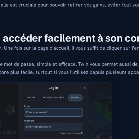
lle est cruciale pour pouvoir retirer vos gains, éviter tout s
: accéder facilement à son c
 Une fois sur la page d'accueil, il vous suffit de cliquer sur l'
e mot de passe, simple et efficace. Twin vous permet aussi d
ore plus facile, surtout si vous l'utilisez depuis plusieurs appa