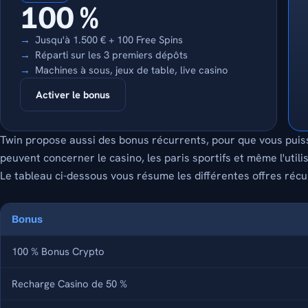
100 %
Jusqu'à
1.500 €
+ 100 Free Spins
Réparti sur les 3 premiers dépôts
Machines à sous, jeux de table, live casino
Activer le bonus
Twin propose aussi des bonus récurrents, pour que vous puissi
peuvent concerner le casino, les paris sportifs et même l'utilis
Le tableau ci-dessous vous résume les différentes offres récu
Bonus
100 % Bonus Crypto
Recharge Casino de 50 %