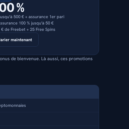
00 %
Jusqu'à
500 €
+ assurance 1er pari
ssurance 100 % jusqu'à
50 €
 €
de Freebet + 25 Free Spins
Parier maintenant
 bonus de bienvenue. Là aussi, ces promotions
ryptomonnaies