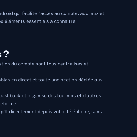
roid qui facilite l'accès au compte, aux jeux et
des éléments essentiels à connaître.
 ?
estion du compte sont tous centralisés et
ables en direct et toute une section dédiée aux
 cashback et organise des tournois et d'autres
teforme.
épôt directement depuis votre téléphone, sans