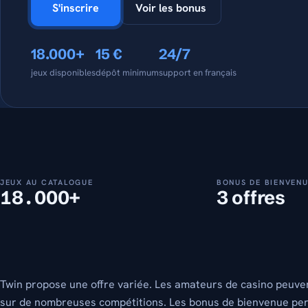
S'inscrire
Voir les bonus
18.000+
15 €
24/7
jeux disponibles
dépôt minimum
support en français
JEUX AU CATALOGUE
BONUS DE BIENVEN
18.000+
3 offres
Twin propose une offre variée. Les amateurs de casino peuvent
sur de nombreuses compétitions. Les bonus de bienvenue pe