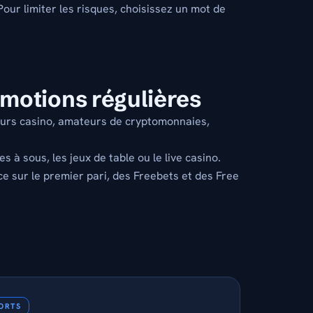
 Pour limiter les risques, choisissez un mot de
omotions régulières
oueurs casino, amateurs de cryptomonnaies,
à sous, les jeux de table ou le live casino.
e sur le premier pari, des Freebets et des Free
ORTS