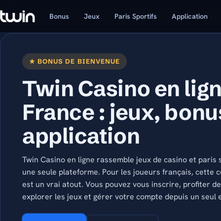
Bonus
Jeux
Paris Sportifs
Application
★ BONUS DE BIENVENUE
Twin Casino en lig
France : jeux, bonu
application
Twin Casino en ligne rassemble jeux de casino et paris s
une seule plateforme. Pour les joueurs français, cette
est un vrai atout. Vous pouvez vous inscrire, profiter d
explorer les jeux et gérer votre compte depuis un seul 