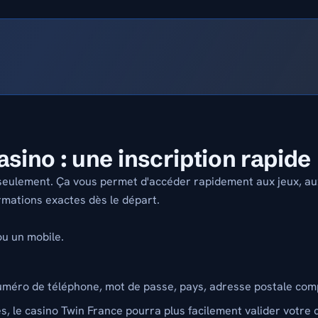
sino : une inscription rapide
s seulement. Ça vous permet d'accéder rapidement aux jeux, au
ormations exactes dès le départ.
ou un mobile.
méro de téléphone, mot de passe, pays, adresse postale comp
es, le casino Twin France pourra plus facilement valider votr