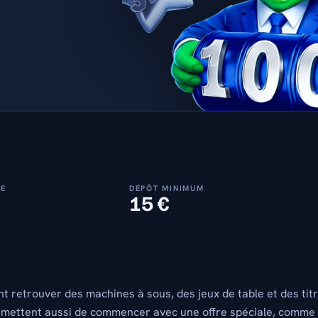
UE
DÉPÔT MINIMUM
15 €
 retrouver des machines à sous, des jeux de table et des titr
rmettent aussi de commencer avec une offre spéciale, comme