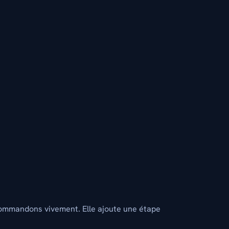
recommandons vivement. Elle ajoute une étape