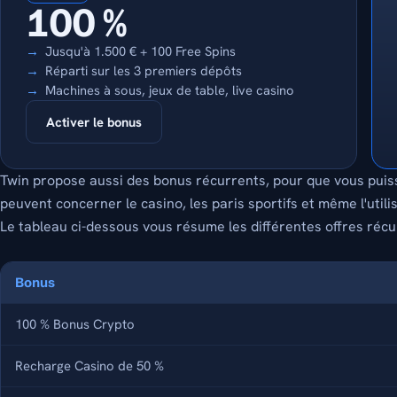
100 %
Jusqu'à
1.500 €
+ 100 Free Spins
Réparti sur les 3 premiers dépôts
Machines à sous, jeux de table, live casino
Activer le bonus
Twin propose aussi des bonus récurrents, pour que vous puissi
peuvent concerner le casino, les paris sportifs et même l'utilis
Le tableau ci-dessous vous résume les différentes offres récu
Bonus
100 % Bonus Crypto
Recharge Casino de 50 %