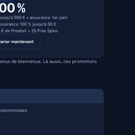
00 %
Jusqu'à
500 €
+ assurance 1er pari
ssurance 100 % jusqu'à
50 €
 €
de Freebet + 25 Free Spins
Parier maintenant
 bonus de bienvenue. Là aussi, ces promotions
ryptomonnaies