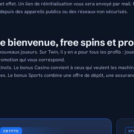
et effet. Un lien de réinitialisation vous sera envoyé par mail.
 depuis des appareils publics ou des réseaux non sécurisés.
e bienvenue, free spins et pr
uveaux joueurs. Sur Twin, il y en a pour tous les profils : j
romotion qui vous correspond.
cts. Le bonus Casino convient à ceux qui veulent les machines 
es. Le bonus Sports combine une offre de dépôt, une assuranc
CRYPTO
SP