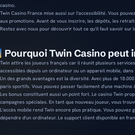
casino.
Twin Casino France mise aussi sur l'accessibilité. Vous pouvez
aux promotions. Avant de vous inscrire, les dépôts, les retraits
Restez avec nous pour découvrir tout ce qu'il faut savoir sur l
Pourquoi Twin Casino peut in
Twin attire les joueurs français car il réunit plusieurs servic
accessibles depuis un ordinateur ou un appareil mobile, dans
Un des grands avantages est la diversité. Avec plus de 18.000 
paris sportifs. Vous pouvez passer facilement d'une machine à
Les bonus constituent aussi un point fort. Le casino Twin pr
campagnes spéciales. En tant que nouveau joueur, vous trouve
L'accès mobile rend Twin encore plus pratique. Vous pouvez g
dépendre d'un ordinateur. Le support client disponible en fra