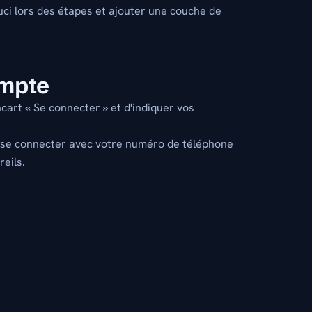
ouci lors des étapes et ajouter une couche de
ompte
encart « Se connecter » et d'indiquer vos
e se connecter avec votre numéro de téléphone
reils.