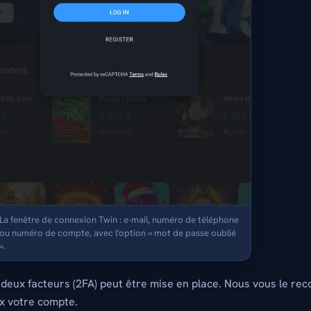
La fenêtre de connexion Twin : e-mail, numéro de téléphone
ou numéro de compte, avec l'option « mot de passe oublié
».
 à deux facteurs (2FA) peut être mise en place. Nous vous le 
x votre compte.