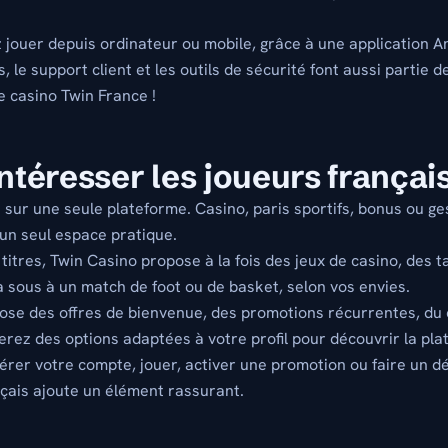
 jouer depuis ordinateur ou mobile, grâce à une application And
, le support client et les outils de sécurité font aussi partie 
e casino Twin France !
téresser les joueurs français
es sur une seule plateforme. Casino, paris sportifs, bonus ou g
 un seul espace pratique.
titres, Twin Casino propose à la fois des jeux de casino, des t
 sous à un match de foot ou de basket, selon vos envies.
opose des offres de bienvenue, des promotions récurrentes, du
rez des options adaptées à votre profil pour découvrir la pla
érer votre compte, jouer, activer une promotion ou faire un d
nçais ajoute un élément rassurant.