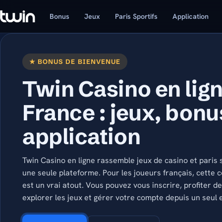
Bonus
Jeux
Paris Sportifs
Application
★ BONUS DE BIENVENUE
Twin Casino en lig
France : jeux, bonu
application
Twin Casino en ligne rassemble jeux de casino et paris s
une seule plateforme. Pour les joueurs français, cette
est un vrai atout. Vous pouvez vous inscrire, profiter d
explorer les jeux et gérer votre compte depuis un seul 