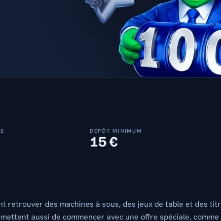
UE
DÉPÔT MINIMUM
15 €
 retrouver des machines à sous, des jeux de table et des titr
rmettent aussi de commencer avec une offre spéciale, comme