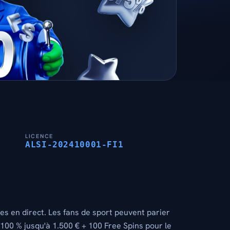
LICENCE
ALSI-202410001-FI1
es en direct. Les fans de sport peuvent parier
 100 % jusqu'à
1.500 €
+ 100 Free Spins pour le