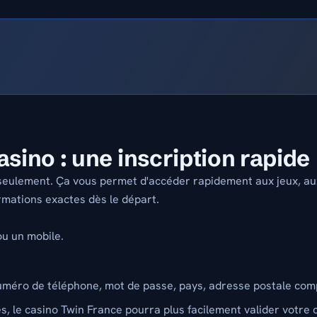
sino : une inscription rapide
s seulement. Ça vous permet d'accéder rapidement aux jeux, au
ormations exactes dès le départ.
ou un mobile.
méro de téléphone, mot de passe, pays, adresse postale comp
es, le casino Twin France pourra plus facilement valider votr