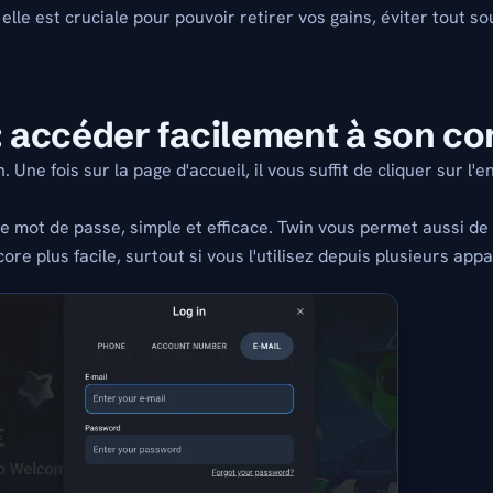
lle est cruciale pour pouvoir retirer vos gains, éviter tout s
: accéder facilement à son c
 Une fois sur la page d'accueil, il vous suffit de cliquer sur l'
e mot de passe, simple et efficace. Twin vous permet aussi d
ore plus facile, surtout si vous l'utilisez depuis plusieurs appa