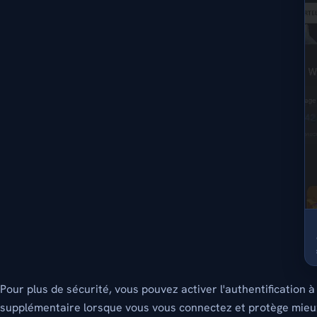
Pour plus de sécurité, vous pouvez activer l'authentification
supplémentaire lorsque vous vous connectez et protège mieu