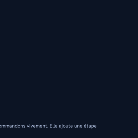
recommandons vivement. Elle ajoute une étape