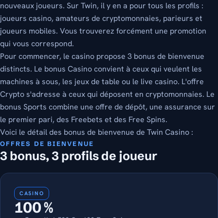
nouveaux joueurs. Sur Twin, il y en a pour tous les profils :
joueurs casino, amateurs de cryptomonnaies, parieurs et
joueurs mobiles. Vous trouverez forcément une promotion
qui vous correspond.
Pour commencer, le casino propose 3 bonus de bienvenue
distincts. Le bonus Casino convient à ceux qui veulent les
machines à sous, les jeux de table ou le live casino. L'offre
Crypto s'adresse à ceux qui déposent en cryptomonnaies. Le
bonus Sports combine une offre de dépôt, une assurance sur
le premier pari, des Freebets et des Free Spins.
Voici le détail des bonus de bienvenue de Twin Casino :
OFFRES DE BIENVENUE
3 bonus, 3 profils de joueur
CASINO
100 %