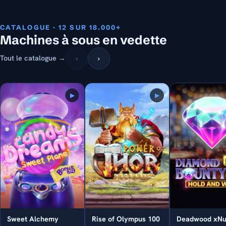
CATALOGUE · 12 SUR 18.000+
Machines à sous en vedette
‹
›
Tout le catalogue →
▶
▶
Sweet Alchemy
Rise of Olympus 100
Deadwood xN