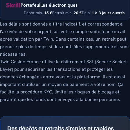
Portefeuilles électroniques
Dépôt min.
15 €
Retrait min.
20 €
Délai
1 à 3 jours ouvrés
Les délais sont donnés à titre indicatif, et correspondent à
l'arrivée de votre argent sur votre compte suite à un retrait
après validation par Twin. Dans certains cas, un retrait peut
prendre plus de temps si des contrôles supplémentaires sont
nécessaires.
Twin Casino France utilise le chiffrement SSL (Secure Socket
Layer) pour sécuriser les transactions et protéger les
données échangées entre vous et la plateforme. Il est aussi
important d'utiliser un moyen de paiement à votre nom. Ça
facilite la procédure KYC, limite les risques de blocage et
garantit que les fonds sont envoyés à la bonne personne.
Des dépôts et retraits simples et rapides