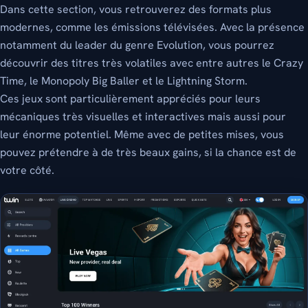
Dans cette section, vous retrouverez des formats plus
modernes, comme les émissions télévisées. Avec la présence
notamment du leader du genre Evolution, vous pourrez
découvrir des titres très volatiles avec entre autres le Crazy
Time, le Monopoly Big Baller et le Lightning Storm.
Ces jeux sont particulièrement appréciés pour leurs
mécaniques très visuelles et interactives mais aussi pour
leur énorme potentiel. Même avec de petites mises, vous
pouvez prétendre à de très beaux gains, si la chance est de
votre côté.