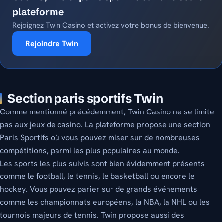
plateforme
Rejoignez Twin Casino et activez votre bonus de bienvenue.
Rejoindre Twin
Section paris sportifs Twin
Comme mentionné précédemment, Twin Casino ne se limite
pas aux jeux de casino. La plateforme propose une section
Paris Sportifs où vous pouvez miser sur de nombreuses
compétitions, parmi les plus populaires au monde.
Les sports les plus suivis sont bien évidemment présents
comme le football, le tennis, le basketball ou encore le
hockey. Vous pouvez parier sur de grands événements
comme les championnats européens, la NBA, la NHL ou les
tournois majeurs de tennis. Twin propose aussi des