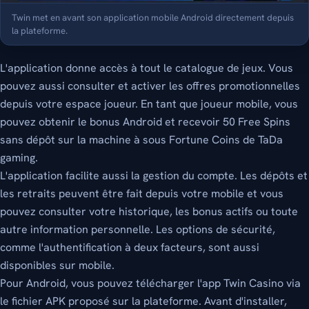
Twin met en avant son application mobile Android directement depuis
la plateforme.
L'application donne accès à tout le catalogue de jeux. Vous
pouvez aussi consulter et activer les offres promotionnelles
depuis votre espace joueur. En tant que joueur mobile, vous
pouvez obtenir le bonus Android et recevoir 50 Free Spins
sans dépôt sur la machine à sous Fortune Coins de TaDa
gaming.
L'application facilite aussi la gestion du compte. Les dépôts et
les retraits peuvent être fait depuis votre mobile et vous
pouvez consulter votre historique, les bonus actifs ou toute
autre information personnelle. Les options de sécurité,
comme l'authentification à deux facteurs, sont aussi
disponibles sur mobile.
Pour Android, vous pouvez télécharger l'app Twin Casino via
le fichier APK proposé sur la plateforme. Avant d'installer,