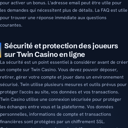
pour activer un bonus. L'adresse email peut être utile pour
les demandes qui nécessitent plus de détails. La FAQ est utile
pour trouver une réponse immédiate aux questions
courantes.
Sécurité et protection des joueurs
sur Twin Casino en ligne
La sécurité est un point essentiel à considérer avant de créer
un compte sur Twin Casino. Vous devez pouvoir déposer,
retirer, gérer votre compte et jouer dans un environnement
sécurisé. Twin utilise plusieurs mesures et outils prévus pour
protéger l'accès au site, vos données et vos transactions.
Twin Casino utilise une connexion sécurisée pour protéger
les échanges entre vous et la plateforme. Vos données
personnelles, informations de compte et transactions
financières sont protégées par un chiffrement SSL.