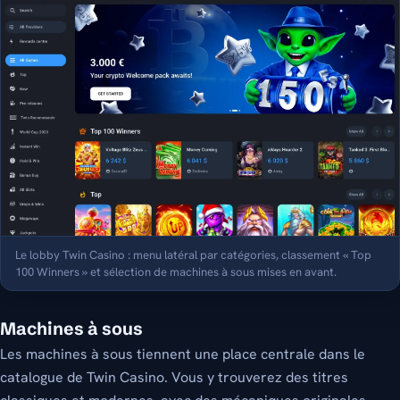
Le lobby Twin Casino : menu latéral par catégories, classement « Top
100 Winners » et sélection de machines à sous mises en avant.
Machines à sous
Les machines à sous tiennent une place centrale dans le
catalogue de Twin Casino. Vous y trouverez des titres