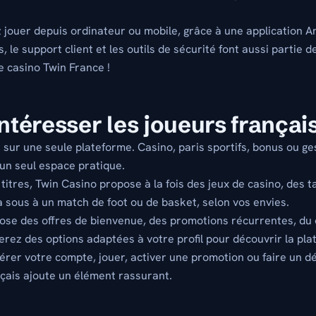
 jouer depuis ordinateur ou mobile, grâce à une application And
, le support client et les outils de sécurité font aussi partie 
e casino Twin France !
téresser les joueurs français
es sur une seule plateforme. Casino, paris sportifs, bonus ou g
 un seul espace pratique.
titres, Twin Casino propose à la fois des jeux de casino, des t
 sous à un match de foot ou de basket, selon vos envies.
opose des offres de bienvenue, des promotions récurrentes, du
rez des options adaptées à votre profil pour découvrir la pla
érer votre compte, jouer, activer une promotion ou faire un d
nçais ajoute un élément rassurant.