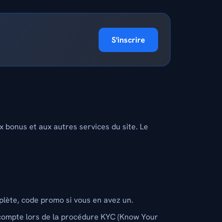
S'inscrire
x bonus et aux autres services du site. Le
lète, code promo si vous en avez un.
e compte lors de la procédure KYC (Know Your