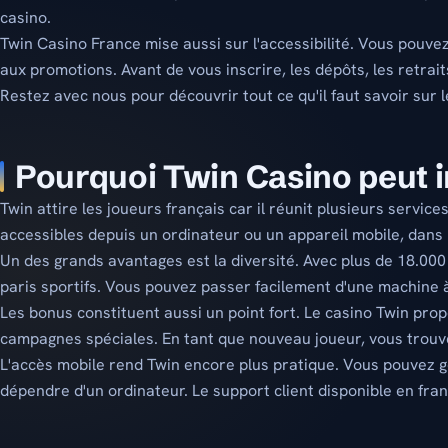
casino.
Twin Casino France mise aussi sur l'accessibilité. Vous pouvez
aux promotions. Avant de vous inscrire, les dépôts, les retraits
Restez avec nous pour découvrir tout ce qu'il faut savoir sur l
Pourquoi Twin Casino peut in
Twin attire les joueurs français car il réunit plusieurs servic
accessibles depuis un ordinateur ou un appareil mobile, dans
Un des grands avantages est la diversité. Avec plus de 18.000 
paris sportifs. Vous pouvez passer facilement d'une machine à
Les bonus constituent aussi un point fort. Le casino Twin pr
campagnes spéciales. En tant que nouveau joueur, vous trouve
L'accès mobile rend Twin encore plus pratique. Vous pouvez g
dépendre d'un ordinateur. Le support client disponible en fra