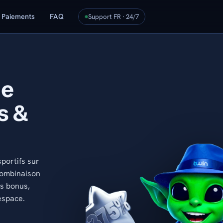
Paiements
FAQ
Support FR · 24/7
ne
s &
portifs sur
 combinaison
es bonus,
espace.