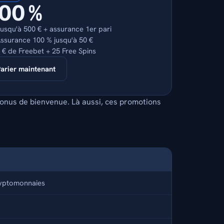
00 %
Jusqu'à
500 €
+ assurance 1er pari
ssurance 100 % jusqu'à
50 €
 €
de Freebet + 25 Free Spins
Parier maintenant
 bonus de bienvenue. Là aussi, ces promotions
ryptomonnaies