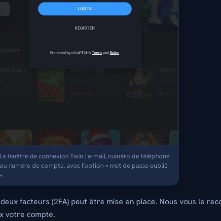
La fenêtre de connexion Twin : e-mail, numéro de téléphone
ou numéro de compte, avec l'option « mot de passe oublié
».
 à deux facteurs (2FA) peut être mise en place. Nous vous le 
x votre compte.