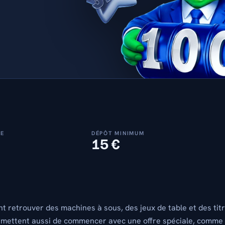
UE
DÉPÔT MINIMUM
15 €
 retrouver des machines à sous, des jeux de table et des titr
rmettent aussi de commencer avec une offre spéciale, comme