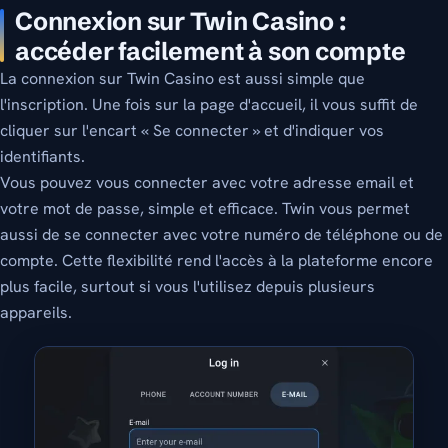
Connexion sur Twin Casino :
accéder facilement à son compte
La connexion sur Twin Casino est aussi simple que
l'inscription. Une fois sur la page d'accueil, il vous suffit de
cliquer sur l'encart « Se connecter » et d'indiquer vos
identifiants.
Vous pouvez vous connecter avec votre adresse email et
votre mot de passe, simple et efficace. Twin vous permet
aussi de se connecter avec votre numéro de téléphone ou de
compte. Cette flexibilité rend l'accès à la plateforme encore
plus facile, surtout si vous l'utilisez depuis plusieurs
appareils.