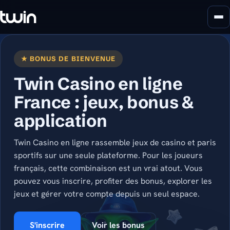
Bonus
★ BONUS DE BIENVENUE
Twin Casino en ligne
Jeux
France : jeux, bonus &
Paris Sportifs
application
Application
Twin Casino en ligne rassemble jeux de casino et paris
sportifs sur une seule plateforme. Pour les joueurs
français, cette combinaison est un vrai atout. Vous
Paiements
pouvez vous inscrire, profiter des bonus, explorer les
jeux et gérer votre compte depuis un seul espace.
FAQ
S'inscrire
Voir les bonus