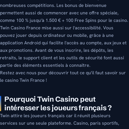
nombreuses compétitions. Les bonus de bienvenue
permettent aussi de commencer avec une offre spéciale,
comme 100 % jusqu'à
1.500 €
+ 100 Free Spins pour le casino.
Twin Casino France mise aussi sur l'accessibilité. Vous
pouvez jouer depuis ordinateur ou mobile, grâce à une
application Android qui facilite l'accès au compte, aux jeux et
aux promotions. Avant de vous inscrire, les dépôts, les
retraits, le support client et les outils de sécurité font aussi
partie des éléments essentiels à connaître.
Restez avec nous pour découvrir tout ce qu'il faut savoir sur
le casino Twin France !
Pourquoi Twin Casino peut
intéresser les joueurs français ?
Twin attire les joueurs français car il réunit plusieurs
services sur une seule plateforme. Casino, paris sportifs,