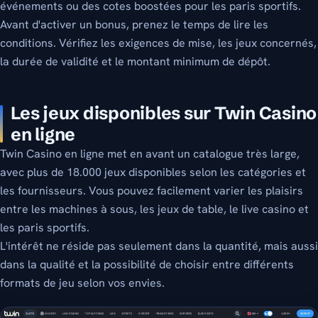
événements ou des cotes boostées pour les paris sportifs.
Avant d'activer un bonus, prenez le temps de lire les
conditions. Vérifiez les exigences de mise, les jeux concernés,
la durée de validité et le montant minimum de dépôt.
Les jeux disponibles sur Twin Casino
en ligne
Twin Casino en ligne met en avant un catalogue très large,
avec plus de 18.000 jeux disponibles selon les catégories et
les fournisseurs. Vous pouvez facilement varier les plaisirs
entre les machines à sous, les jeux de table, le live casino et
les paris sportifs.
L'intérêt ne réside pas seulement dans la quantité, mais aussi
dans la qualité et la possibilité de choisir entre différents
formats de jeu selon vos envies.