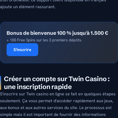
ajoute un élément rassurant.
Bonus de bienvenue 100 % jusqu'à 1.500 €
+ 100 Free Spins sur les 3 premiers dépôts.
S'inscrire
Créer un compte sur Twin Casino :
une inscription rapide
S'inscrire sur Twin casino en ligne se fait en quelques étapes
seulement. Ça vous permet d'accéder rapidement aux jeux,
aux bonus et aux autres services du site. Le processus est
simple mais il est important de fournir des informations