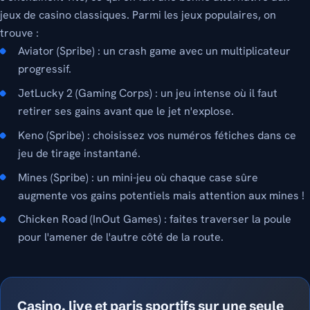
jeux de casino classiques. Parmi les jeux populaires, on
trouve :
Aviator (Spribe) : un crash game avec un multiplicateur
progressif.
JetLucky 2 (Gaming Corps) : un jeu intense où il faut
retirer ses gains avant que le jet n'explose.
Keno (Spribe) : choisissez vos numéros fétiches dans ce
jeu de tirage instantané.
Mines (Spribe) : un mini-jeu où chaque case sûre
augmente vos gains potentiels mais attention aux mines !
Chicken Road (InOut Games) : faites traverser la poule
pour l'amener de l'autre côté de la route.
Casino, live et paris sportifs sur une seule