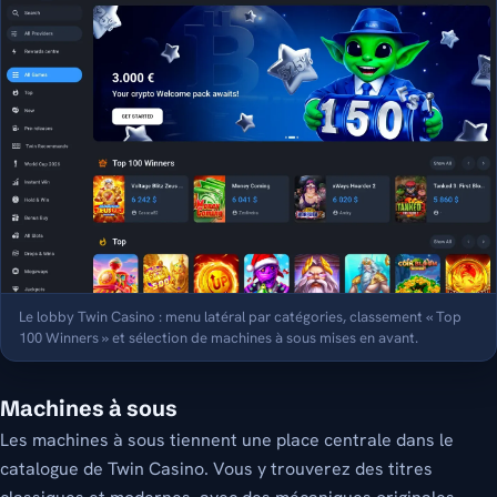
Le lobby Twin Casino : menu latéral par catégories, classement « Top
100 Winners » et sélection de machines à sous mises en avant.
Machines à sous
Les machines à sous tiennent une place centrale dans le
catalogue de Twin Casino. Vous y trouverez des titres