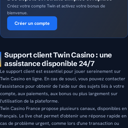
Créez votre compte Twin et activez votre bonus de
bienvenue.
Créer un compte
Support client Twin Casino : une
assistance disponible 24/7
Le support client est essentiel pour jouer sereinement sur
Twin Casino en ligne. En cas de souci, vous pouvez contacter
l'assistance pour obtenir de l'aide sur des sujets liés à votre
compte, aux paiements, aux bonus ou plus largement sur
l'utilisation de la plateforme.
Twin Casino France propose plusieurs canaux, disponibles en
français. Le live chat permet d'obtenir une réponse rapide en
cas de problème urgent, comme lors d'une transaction ou