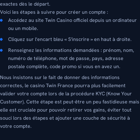
exactes dès le départ.
Voici les étapes à suivre pour créer un compte :
Accédez au site Twin Casino officiel depuis un ordinateur
ou un mobile.
Cliquez sur l'encart bleu « S'inscrire » en haut à droite.
Renseignez les informations demandées : prénom, nom,
numéro de téléphone, mot de passe, pays, adresse
postale complète, code promo si vous en avez un.
Nous insistons sur le fait de donner des informations
correctes, le casino Twin France pourra plus facilement
valider votre compte lors de la procédure KYC (Know Your
Customer). Cette étape est peut-être un peu fastidieuse mais
elle est cruciale pour pouvoir retirer vos gains, éviter tout
souci lors des étapes et ajouter une couche de sécurité à
votre compte.