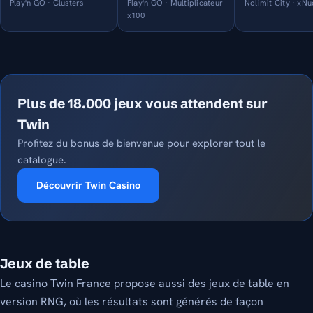
Play'n GO · Clusters
Play'n GO · Multiplicateur
Nolimit City · xN
x100
Plus de 18.000 jeux vous attendent sur
Twin
Profitez du bonus de bienvenue pour explorer tout le
catalogue.
Découvrir Twin Casino
Jeux de table
Le casino Twin France propose aussi des jeux de table en
version RNG, où les résultats sont générés de façon