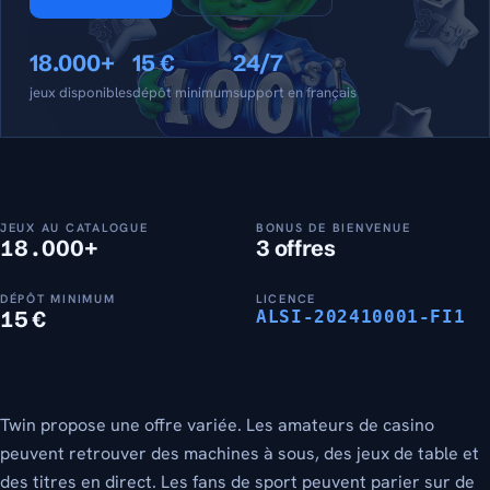
S'inscrire
18.000+
15 €
24/7
jeux disponibles
dépôt minimum
support en français
JEUX AU CATALOGUE
BONUS DE BIENVENUE
18.000+
3 offres
DÉPÔT MINIMUM
LICENCE
15 €
ALSI-202410001-FI1
Twin propose une offre variée. Les amateurs de casino
peuvent retrouver des machines à sous, des jeux de table et
des titres en direct. Les fans de sport peuvent parier sur de