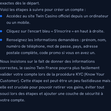
exactes dès le départ.
Voici les étapes à suivre pour créer un compte :
Accédez au site Twin Casino officiel depuis un ordinateur
ou un mobile.
Cliquez sur l'encart bleu « S'inscrire » en haut à droite.
Renseignez les informations demandées : prénom, nom,
numéro de téléphone, mot de passe, pays, adresse
postale complète, code promo si vous en avez un.
Nous insistons sur le fait de donner des informations
correctes, le casino Twin France pourra plus facilement
valider votre compte lors de la procédure KYC (Know Your
Customer). Cette étape est peut-être un peu fastidieuse mais
elle est cruciale pour pouvoir retirer vos gains, éviter tout
souci lors des étapes et ajouter une couche de sécurité à
votre compte.