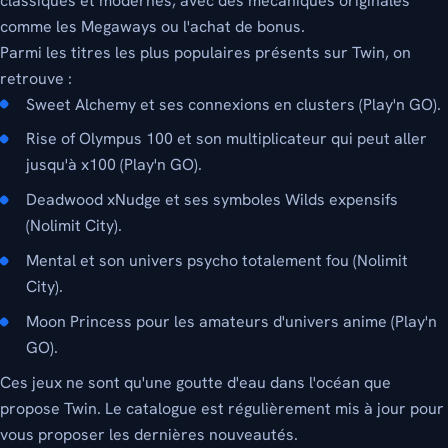
classiques et modernes, avec des mécaniques originales
comme les Megaways ou l'achat de bonus.
Parmi les titres les plus populaires présents sur Twin, on
retrouve :
Sweet Alchemy et ses connexions en clusters (Play'n GO).
Rise of Olympus 100 et son multiplicateur qui peut aller
jusqu'à x100 (Play'n GO).
Deadwood xNudge et ses symboles Wilds expensifs
(Nolimit City).
Mental et son univers psycho totalement fou (Nolimit
City).
Moon Princess pour les amateurs d'univers anime (Play'n
GO).
Ces jeux ne sont qu'une goutte d'eau dans l'océan que
propose Twin. Le catalogue est régulièrement mis à jour pour
vous proposer les dernières nouveautés.