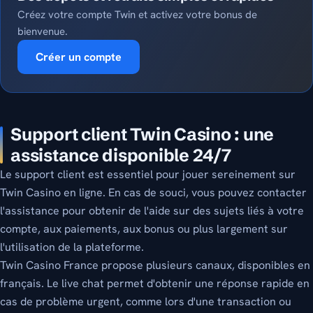
Créez votre compte Twin et activez votre bonus de
bienvenue.
Créer un compte
Support client Twin Casino : une
assistance disponible 24/7
Le support client est essentiel pour jouer sereinement sur
Twin Casino en ligne. En cas de souci, vous pouvez contacter
l'assistance pour obtenir de l'aide sur des sujets liés à votre
compte, aux paiements, aux bonus ou plus largement sur
l'utilisation de la plateforme.
Twin Casino France propose plusieurs canaux, disponibles en
français. Le live chat permet d'obtenir une réponse rapide en
cas de problème urgent, comme lors d'une transaction ou