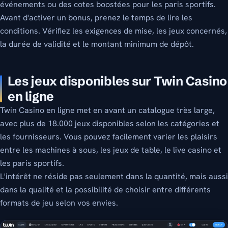
événements ou des cotes boostées pour les paris sportifs.
Avant d'activer un bonus, prenez le temps de lire les
conditions. Vérifiez les exigences de mise, les jeux concernés,
la durée de validité et le montant minimum de dépôt.
Les jeux disponibles sur Twin Casino
en ligne
Twin Casino en ligne met en avant un catalogue très large,
avec plus de 18.000 jeux disponibles selon les catégories et
les fournisseurs. Vous pouvez facilement varier les plaisirs
entre les machines à sous, les jeux de table, le live casino et
les paris sportifs.
L'intérêt ne réside pas seulement dans la quantité, mais aussi
dans la qualité et la possibilité de choisir entre différents
formats de jeu selon vos envies.