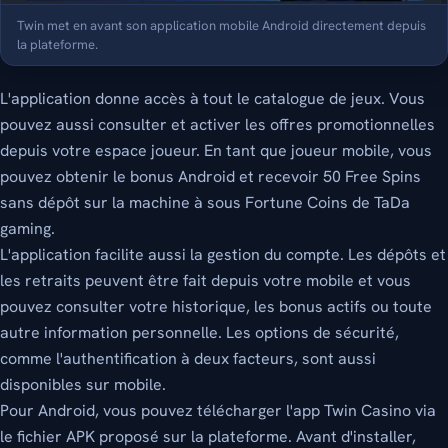
Twin met en avant son application mobile Android directement depuis
la plateforme.
L'application donne accès à tout le catalogue de jeux. Vous
pouvez aussi consulter et activer les offres promotionnelles
depuis votre espace joueur. En tant que joueur mobile, vous
pouvez obtenir le bonus Android et recevoir 50 Free Spins
sans dépôt sur la machine à sous Fortune Coins de TaDa
gaming.
L'application facilite aussi la gestion du compte. Les dépôts et
les retraits peuvent être fait depuis votre mobile et vous
pouvez consulter votre historique, les bonus actifs ou toute
autre information personnelle. Les options de sécurité,
comme l'authentification à deux facteurs, sont aussi
disponibles sur mobile.
Pour Android, vous pouvez télécharger l'app Twin Casino via
le fichier APK proposé sur la plateforme. Avant d'installer,