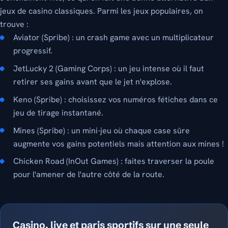
jeux de casino classiques. Parmi les jeux populaires, on
trouve :
Aviator (Spribe) : un crash game avec un multiplicateur
progressif.
JetLucky 2 (Gaming Corps) : un jeu intense où il faut
retirer ses gains avant que le jet n'explose.
Keno (Spribe) : choisissez vos numéros fétiches dans ce
jeu de tirage instantané.
Mines (Spribe) : un mini-jeu où chaque case sûre
augmente vos gains potentiels mais attention aux mines !
Chicken Road (InOut Games) : faites traverser la poule
pour l'amener de l'autre côté de la route.
Casino, live et paris sportifs sur une seule