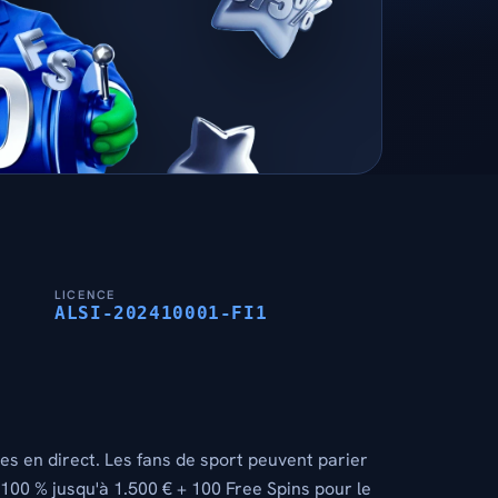
LICENCE
ALSI-202410001-FI1
es en direct. Les fans de sport peuvent parier
 100 % jusqu'à
1.500 €
+ 100 Free Spins pour le