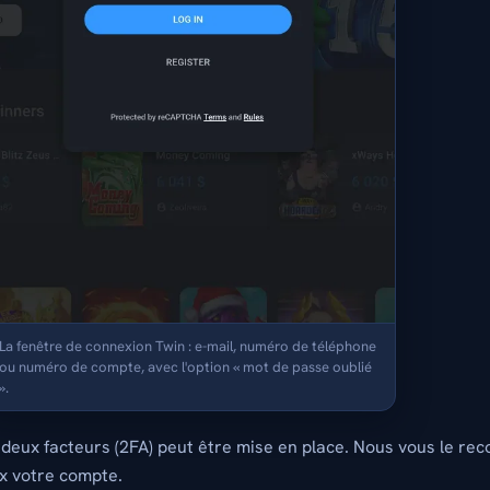
La fenêtre de connexion Twin : e-mail, numéro de téléphone
ou numéro de compte, avec l'option « mot de passe oublié
».
 à deux facteurs (2FA) peut être mise en place. Nous vous le 
x votre compte.