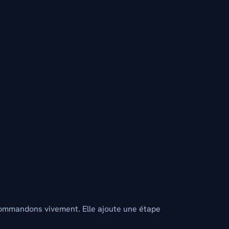
recommandons vivement. Elle ajoute une étape