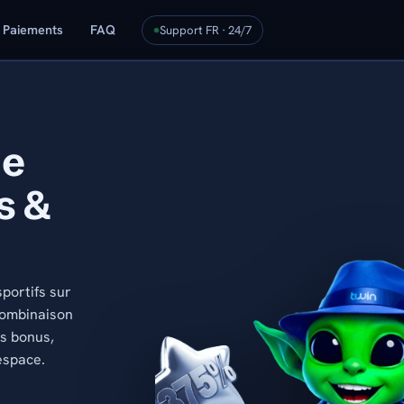
Paiements
FAQ
Support FR · 24/7
ne
s &
portifs sur
 combinaison
es bonus,
espace.