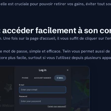
lle est cruciale pour pouvoir retirer vos gains, éviter tout s
: accéder facilement à son c
 Une fois sur la page d'accueil, il vous suffit de cliquer sur l'
e mot de passe, simple et efficace. Twin vous permet aussi d
ore plus facile, surtout si vous l'utilisez depuis plusieurs appa