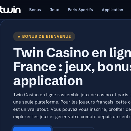
Bonus
Jeux
Paris Sportifs
Application
★ BONUS DE BIENVENUE
Twin Casino en lig
France : jeux, bonu
application
Twin Casino en ligne rassemble jeux de casino et paris s
une seule plateforme. Pour les joueurs français, cette
est un vrai atout. Vous pouvez vous inscrire, profiter d
explorer les jeux et gérer votre compte depuis un seul 