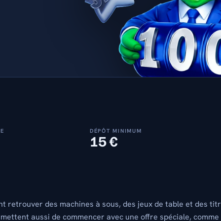
UE
DÉPÔT MINIMUM
15 €
 retrouver des machines à sous, des jeux de table et des titr
rmettent aussi de commencer avec une offre spéciale, comme