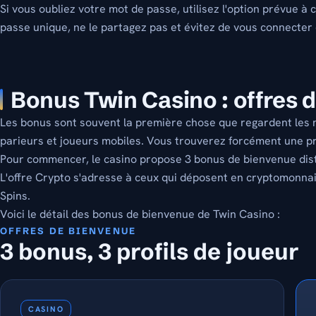
Si vous oubliez votre mot de passe, utilisez l'option prévue à c
passe unique, ne le partagez pas et évitez de vous connecter
Bonus Twin Casino : offres d
Les bonus sont souvent la première chose que regardent les no
parieurs et joueurs mobiles. Vous trouverez forcément une p
Pour commencer, le casino propose 3 bonus de bienvenue distin
L'offre Crypto s'adresse à ceux qui déposent en cryptomonnai
Spins.
Voici le détail des bonus de bienvenue de Twin Casino :
OFFRES DE BIENVENUE
3 bonus, 3 profils de joueur
CASINO