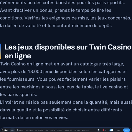
événements ou des cotes boostées pour les paris sportifs.
Avant d'activer un bonus, prenez le temps de lire les
conditions. Vérifiez les exigences de mise, les jeux concernés,
la durée de validité et le montant minimum de dépôt.
Les jeux disponibles sur Twin Casino
en ligne
Twin Casino en ligne met en avant un catalogue très large,
avec plus de 18.000 jeux disponibles selon les catégories et
les fournisseurs. Vous pouvez facilement varier les plaisirs
entre les machines à sous, les jeux de table, le live casino et
les paris sportifs.
L'intérêt ne réside pas seulement dans la quantité, mais aussi
dans la qualité et la possibilité de choisir entre différents
formats de jeu selon vos envies.