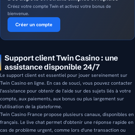
Créez votre compte Twin et activez votre bonus de
bienvenue.
Créer un compte
Support client Twin Casino : une
assistance disponible 24/7
Le support client est essentiel pour jouer sereinement sur
Twin Casino en ligne. En cas de souci, vous pouvez contacter
l'assistance pour obtenir de l'aide sur des sujets liés à votre
compte, aux paiements, aux bonus ou plus largement sur
l'utilisation de la plateforme.
Twin Casino France propose plusieurs canaux, disponibles en
français. Le live chat permet d'obtenir une réponse rapide en
cas de problème urgent, comme lors d'une transaction ou