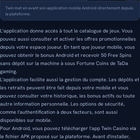
Twin met en avant son application mobile Android directement depuis
la plateforme.
L'application donne accès à tout le catalogue de jeux. Vous
pouvez aussi consulter et activer les offres promotionnelles
depuis votre espace joueur. En tant que joueur mobile, vous
pouvez obtenir le bonus Android et recevoir 50 Free Spins
sans dépôt sur la machine à sous Fortune Coins de TaDa
gaming.
L'application facilite aussi la gestion du compte. Les dépôts et
les retraits peuvent être fait depuis votre mobile et vous
pouvez consulter votre historique, les bonus actifs ou toute
autre information personnelle. Les options de sécurité,
comme l'authentification à deux facteurs, sont aussi
disponibles sur mobile.
Pour Android, vous pouvez télécharger l'app Twin Casino via
le fichier APK proposé sur la plateforme. Avant d'installer,