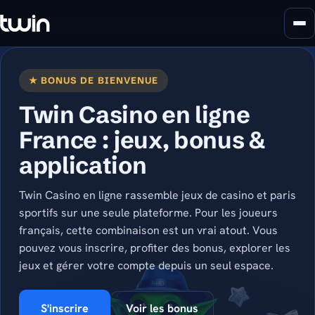
Bonus
★ BONUS DE BIENVENUE
Twin Casino en ligne
Jeux
France : jeux, bonus &
Paris Sportifs
application
Application
Twin Casino en ligne rassemble jeux de casino et paris
sportifs sur une seule plateforme. Pour les joueurs
français, cette combinaison est un vrai atout. Vous
Paiements
pouvez vous inscrire, profiter des bonus, explorer les
jeux et gérer votre compte depuis un seul espace.
FAQ
S'inscrire
Voir les bonus