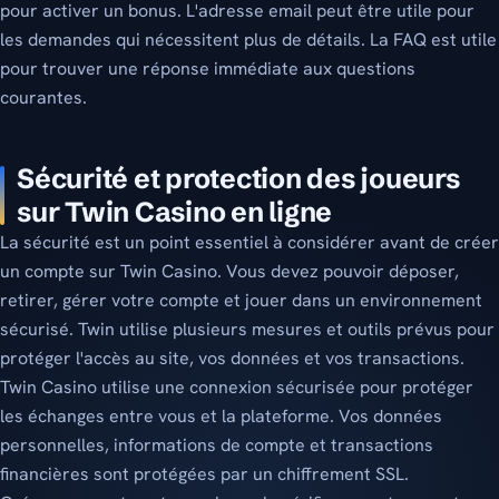
pour activer un bonus. L'adresse email peut être utile pour
les demandes qui nécessitent plus de détails. La FAQ est utile
pour trouver une réponse immédiate aux questions
courantes.
Sécurité et protection des joueurs
sur Twin Casino en ligne
La sécurité est un point essentiel à considérer avant de créer
un compte sur Twin Casino. Vous devez pouvoir déposer,
retirer, gérer votre compte et jouer dans un environnement
sécurisé. Twin utilise plusieurs mesures et outils prévus pour
protéger l'accès au site, vos données et vos transactions.
Twin Casino utilise une connexion sécurisée pour protéger
les échanges entre vous et la plateforme. Vos données
personnelles, informations de compte et transactions
financières sont protégées par un chiffrement SSL.