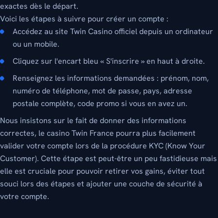
exactes dès le départ.
Voici les étapes à suivre pour créer un compte :
Accédez au site Twin Casino officiel depuis un ordinateur
ou un mobile.
Cliquez sur l'encart bleu « S'inscrire » en haut à droite.
Renseignez les informations demandées : prénom, nom,
numéro de téléphone, mot de passe, pays, adresse
postale complète, code promo si vous en avez un.
Nous insistons sur le fait de donner des informations
correctes, le casino Twin France pourra plus facilement
valider votre compte lors de la procédure KYC (Know Your
Customer). Cette étape est peut-être un peu fastidieuse mais
elle est cruciale pour pouvoir retirer vos gains, éviter tout
souci lors des étapes et ajouter une couche de sécurité à
votre compte.