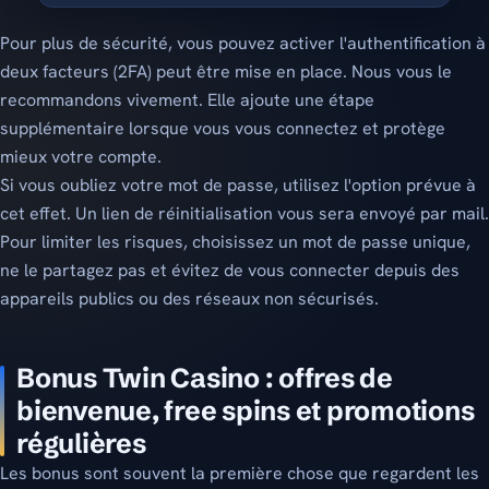
Pour plus de sécurité, vous pouvez activer l'authentification à
deux facteurs (2FA) peut être mise en place. Nous vous le
recommandons vivement. Elle ajoute une étape
supplémentaire lorsque vous vous connectez et protège
mieux votre compte.
Si vous oubliez votre mot de passe, utilisez l'option prévue à
cet effet. Un lien de réinitialisation vous sera envoyé par mail.
Pour limiter les risques, choisissez un mot de passe unique,
ne le partagez pas et évitez de vous connecter depuis des
appareils publics ou des réseaux non sécurisés.
Bonus Twin Casino : offres de
bienvenue, free spins et promotions
régulières
Les bonus sont souvent la première chose que regardent les