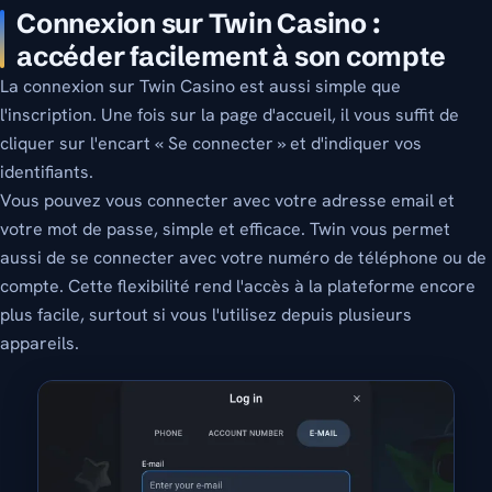
Connexion sur Twin Casino :
accéder facilement à son compte
La connexion sur Twin Casino est aussi simple que
l'inscription. Une fois sur la page d'accueil, il vous suffit de
cliquer sur l'encart « Se connecter » et d'indiquer vos
identifiants.
Vous pouvez vous connecter avec votre adresse email et
votre mot de passe, simple et efficace. Twin vous permet
aussi de se connecter avec votre numéro de téléphone ou de
compte. Cette flexibilité rend l'accès à la plateforme encore
plus facile, surtout si vous l'utilisez depuis plusieurs
appareils.