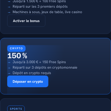
Jusqu'à
1.500 €
+ 100 Free Spins
Réparti sur les 3 premiers dépôts
Machines à sous, jeux de table, live casino
Activer le bonus
CRYPTO
150 %
Jusqu'à
3.000 €
+ 150 Free Spins
Réparti sur 3 dépôts en cryptomonnaie
Dépôt en crypto requis
Déposer en crypto
SPORTS